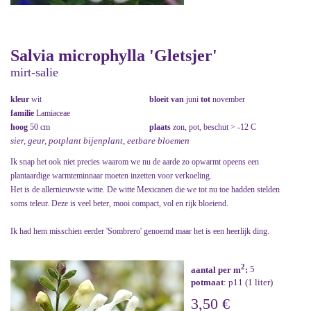
Salvia microphylla 'Gletsjer'
mirt-salie
kleur
wit
bloeit van
juni
tot
november
familie
Lamiaceae
hoog
50 cm
plaats
zon, pot, beschut > -12 C
sier, geur, potplant bijenplant, eetbare bloemen
Ik snap het ook niet precies waarom we nu de aarde zo opwarmt opeens een
plantaardige warmteminnaar moeten inzetten voor verkoeling.
Het is de allernieuwste witte. De witte Mexicanen die we tot nu toe hadden stelden
soms teleur. Deze is veel beter, mooi compact, vol en rijk bloeiend.
Ik had hem misschien eerder 'Sombrero' genoemd maar het is een heerlijk ding.
2
aantal per m
:
5
potmaat
: p11 (1 liter)
3,50 €