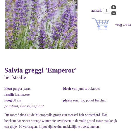
aantal:
Salvia greggi 'Emperor'
herfstsalie
kleur
purper-paars
bloeit van
juni
tot
oktober
familie
Lamiaceae
hoog
60 cm
plaats
zon, rijk, pot of beschut
potplant, sier, bijenplant
Dit soort Salvia uit de Microphylla groep zijn meestal half winterhard. Dat
betekent dat ze een strenge winter niet overleven in de volle grond maar makkelijk
een tijdje -10 verdragen. In pot zijn ze dus makkelijk te overwinteren.