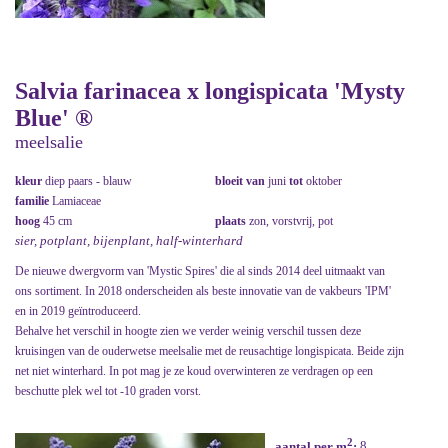
Salvia farinacea x longispicata 'Mysty
Blue' ®
meelsalie
kleur
diep paars - blauw
bloeit van
juni
tot
oktober
familie
Lamiaceae
hoog
45 cm
plaats
zon, vorstvrij, pot
sier, potplant, bijenplant, half-winterhard
De nieuwe dwergvorm van 'Mystic Spires' die al sinds 2014 deel uitmaakt van
ons sortiment. In 2018 onderscheiden als beste innovatie van de vakbeurs 'IPM'
en in 2019 geïntroduceerd.
Behalve het verschil in hoogte zien we verder weinig verschil tussen deze
kruisingen van de ouderwetse meelsalie met de reusachtige longispicata. Beide zijn
net niet winterhard. In pot mag je ze koud overwinteren ze verdragen op een
beschutte plek wel tot -10 graden vorst.
2
aantal per m
:
8