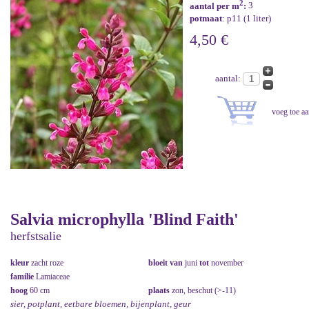
2
aantal per m
:
3
potmaat
: p11 (1 liter)
4,50 €
aantal:
Salvia microphylla 'Blind Faith'
herfstsalie
kleur
zacht roze
bloeit van
juni
tot
november
familie
Lamiaceae
hoog
60 cm
plaats
zon, beschut (>-11)
sier, potplant, eetbare bloemen, bijenplant, geur