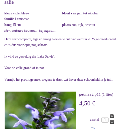
salie
kleur
violet blauw
bloeit van
juni
tot
oktober
familie
Lamiaceae
hoog
45 cm
plaats
zon, rijk, beschut
sier, eetbare bloemen, bijenplant
Deze zeer compacte, lage en vroeg bloeiende cultivar werd in 2025 geïntroduceerd
en is dus voorlopig nog schaars.
Ik vind ze geweldig die 'Lake Salvia'.
Voor de volle grond of in pot.
Vermijd het prachtige meer wegens te druk, zet liever deze schoonheid in je tuin.
potmaat
: p11 (1 liter)
4,50 €
aantal: