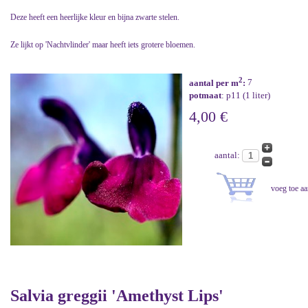
Deze heeft een heerlijke kleur en bijna zwarte stelen.
Ze lijkt op 'Nachtvlinder' maar heeft iets grotere bloemen.
2
aantal per m
:
7
potmaat
: p11 (1 liter)
4,00 €
aantal:
Salvia greggii 'Amethyst Lips'