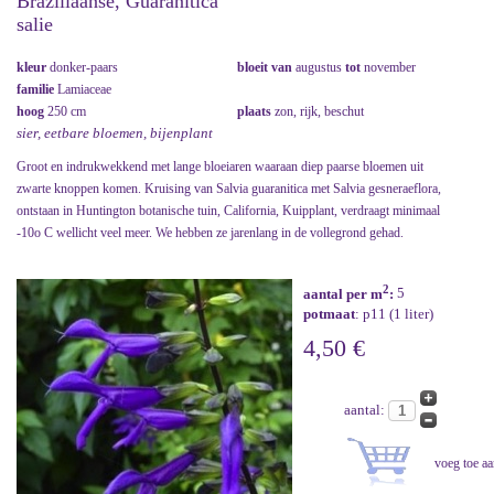
Braziliaanse, Guaranitica
salie
kleur
donker-paars
bloeit van
augustus
tot
november
familie
Lamiaceae
hoog
250 cm
plaats
zon, rijk, beschut
sier, eetbare bloemen, bijenplant
Groot en indrukwekkend met lange bloeiaren waaraan diep paarse bloemen uit
zwarte knoppen komen. Kruising van Salvia guaranitica met Salvia gesneraeflora,
ontstaan in Huntington botanische tuin, California, Kuipplant, verdraagt minimaal
-10o C wellicht veel meer. We hebben ze jarenlang in de vollegrond gehad.
2
aantal per m
:
5
potmaat
: p11 (1 liter)
4,50 €
aantal: