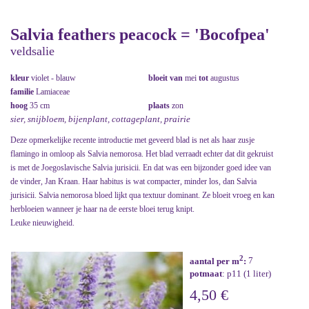
Salvia feathers peacock = 'Bocofpea'
veldsalie
kleur
violet - blauw
bloeit van
mei
tot
augustus
familie
Lamiaceae
hoog
35 cm
plaats
zon
sier, snijbloem, bijenplant, cottageplant, prairie
Deze opmerkelijke recente introductie met geveerd blad is net als haar zusje
flamingo in omloop als Salvia nemorosa. Het blad verraadt echter dat dit gekruist
is met de Joegoslavische Salvia jurisicii. En dat was een bijzonder goed idee van
de vinder, Jan Kraan. Haar habitus is wat compacter, minder los, dan Salvia
jurisicii. Salvia nemorosa bloed lijkt qua textuur dominant. Ze bloeit vroeg en kan
herbloeien wanneer je haar na de eerste bloei terug knipt.
Leuke nieuwigheid.
2
aantal per m
:
7
potmaat
: p11 (1 liter)
4,50 €