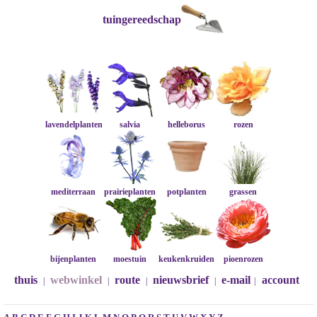
tuingereedschap
lavendelplanten
salvia
helleborus
rozen
mediterraan
prairieplanten
potplanten
grassen
bijenplanten
moestuin
keukenkruiden
pioenrozen
thuis
webwinkel
route
nieuwsbrief
e-mail
account
|
|
|
|
|