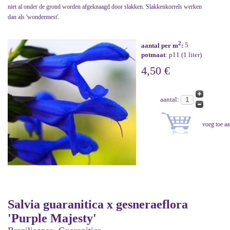
niet al onder de grond worden afgeknaagd door slakken. Slakkenkorrels werken
dan als 'wondermest'.
2
aantal per m
:
5
potmaat
: p11 (1 liter)
4,50 €
aantal:
Salvia guaranitica x gesneraeflora
'Purple Majesty'