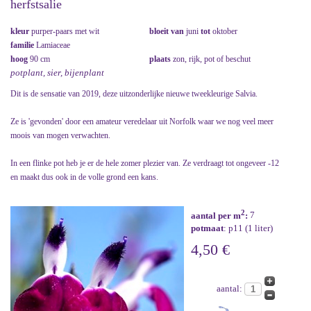
herfstsalie
kleur
purper-paars met wit
bloeit van
juni
tot
oktober
familie
Lamiaceae
hoog
90 cm
plaats
zon, rijk, pot of beschut
potplant, sier, bijenplant
Dit is de sensatie van 2019, deze uitzonderlijke nieuwe tweekleurige Salvia.
Ze is 'gevonden' door een amateur veredelaar uit Norfolk waar we nog veel meer
moois van mogen verwachten.
In een flinke pot heb je er de hele zomer plezier van. Ze verdraagt tot ongeveer -12
en maakt dus ook in de volle grond een kans.
2
aantal per m
:
7
potmaat
: p11 (1 liter)
4,50 €
aantal: