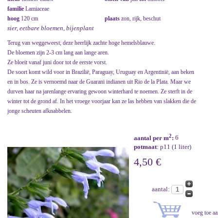
familie
Lamiaceae
hoog
120 cm
plaats
zon, rijk, beschut
sier, eetbare bloemen, bijenplant
Terug van weggeweest; deze heerlijk zachte hoge hemelsblauwe.
De bloemen zijn 2-3 cm lang aan lange aren.
Ze bloeit vanaf juni door tot de eerste vorst.
De soort komt wild voor in Brazilië, Paraguay, Uruguay en Argentinië, aan beken
en in bos. Ze is vernoemd naar de Guarani indianen uit Rio de la Plata. Maar we
durven haar na jarenlange ervaring gewoon winterhard te noemen. Ze sterft in de
winter tot de grond af. In het vroege voorjaar kan ze las hebben van slakken die de
jonge scheuten afknabbelen.
2
aantal per m
:
6
potmaat
: p11 (1 liter)
4,50 €
aantal: