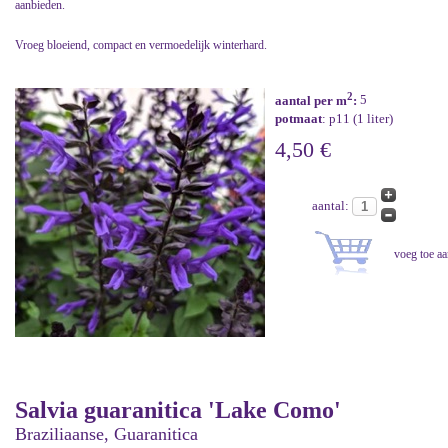
aanbieden.
Vroeg bloeiend, compact en vermoedelijk winterhard.
2
aantal per m
:
5
potmaat
: p11 (1 liter)
4,50 €
aantal:
Salvia guaranitica 'Lake Como'
Braziliaanse, Guaranitica