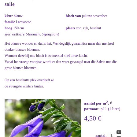
salie
kleur
blauw
bloeit van
juli
tot
november
familie
Lamiaceae
hoog
150 cm
plaats
zon, rijk, beschut
sier, eetbare bloemen, bijenplant
Het blauwe wonder en dat is het. Wel degelijk guaranitica maar dan met heel
donker blauwe bloemen.
Wanneer deze bij ons bloeit is ze meestal snel uitverkocht.
Vanaf het vroege voorjaar wordt er dan weer gevraagd naar die Salvia met die
grote blauwe bloemen.
Op een beschutte plek overleeft ze
de strengste winters buiten.
2
aantal per m
:
6
potmaat
: p11 (1 liter)
4,50 €
aantal: