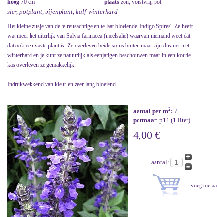
hoog
70 cm
plaats
zon, vorstvrij, pot
sier, potplant, bijenplant, half-winterhard
Het kleine zusje van de te reusachtige en te laat bloeiende 'Indigo Spires'. Ze heeft
wat meer het uiterlijk van Salvia farinacea (meelsalie) waarvan niemand weet dat
dat ook een vaste plant is. Ze overleven beide soms buiten maar zijn dus net niet
winterhard en je kunt ze natuurlijk als eenjarigen beschouwen maar in een koude
kas overleven ze gemakkelijk.
Indrukwekkend van kleur en zeer lang bloeiend.
2
aantal per m
:
7
potmaat
: p11 (1 liter)
4,00 €
aantal: