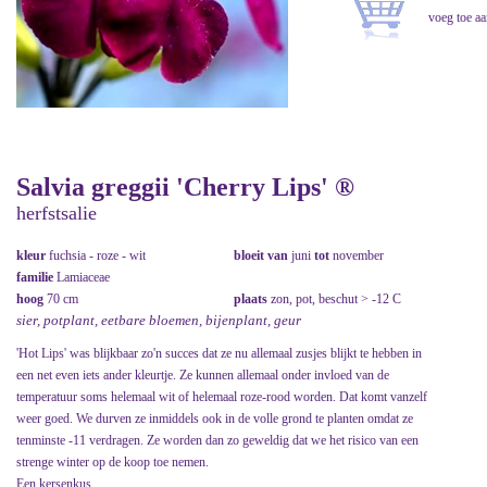
Salvia greggii 'Cherry Lips' ®
herfstsalie
kleur
fuchsia - roze - wit
bloeit van
juni
tot
november
familie
Lamiaceae
hoog
70 cm
plaats
zon, pot, beschut > -12 C
sier, potplant, eetbare bloemen, bijenplant, geur
'Hot Lips' was blijkbaar zo'n succes dat ze nu allemaal zusjes blijkt te hebben in
een net even iets ander kleurtje. Ze kunnen allemaal onder invloed van de
temperatuur soms helemaal wit of helemaal roze-rood worden. Dat komt vanzelf
weer goed. We durven ze inmiddels ook in de volle grond te planten omdat ze
tenminste -11 verdragen. Ze worden dan zo geweldig dat we het risico van een
strenge winter op de koop toe nemen.
Een kersenkus.