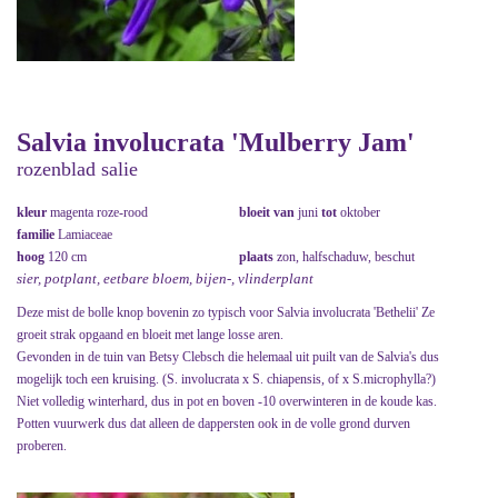
Salvia involucrata 'Mulberry Jam'
rozenblad salie
kleur
magenta roze-rood
bloeit van
juni
tot
oktober
familie
Lamiaceae
hoog
120 cm
plaats
zon, halfschaduw, beschut
sier, potplant, eetbare bloem, bijen-, vlinderplant
Deze mist de bolle knop bovenin zo typisch voor Salvia involucrata 'Bethelii' Ze
groeit strak opgaand en bloeit met lange losse aren.
Gevonden in de tuin van Betsy Clebsch die helemaal uit puilt van de Salvia's dus
mogelijk toch een kruising. (S. involucrata x S. chiapensis, of x S.microphylla?)
Niet volledig winterhard, dus in pot en boven -10 overwinteren in de koude kas.
Potten vuurwerk dus dat alleen de dappersten ook in de volle grond durven
proberen.