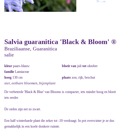
Salvia guaranitica 'Black & Bloom' ®
Braziliaanse, Guaranitica
salie
kleur
paars-blauw
bloeit van
juli
tot
oktober
familie
Lamiaceae
hoog
130 cm
plaats
zon, rijk, beschut
sier, eetbare bloemen, bijenplant
De verbeterde 'Black & Blue' van Blooms is compacter, iets minder hoog en bloeit
iets eerder.
De stelen zijn net zo zwart.
Een half winterharde plant die zeker tot -10 verdraagt. In pot overwinter je ze dus
gemakkelijk in een koele donkere ruimte.