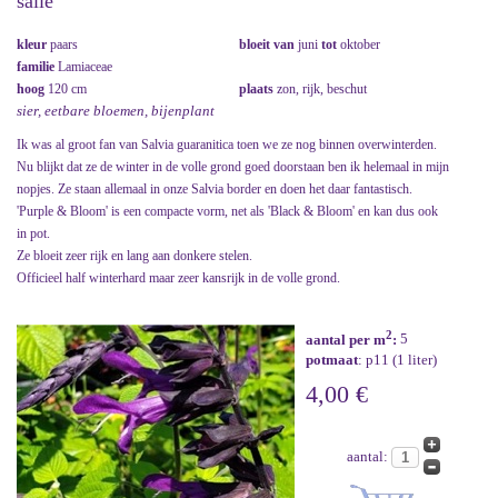
salie
kleur
paars
bloeit van
juni
tot
oktober
familie
Lamiaceae
hoog
120 cm
plaats
zon, rijk, beschut
sier, eetbare bloemen, bijenplant
Ik was al groot fan van Salvia guaranitica toen we ze nog binnen overwinterden.
Nu blijkt dat ze de winter in de volle grond goed doorstaan ben ik helemaal in mijn
nopjes. Ze staan allemaal in onze Salvia border en doen het daar fantastisch.
'Purple & Bloom' is een compacte vorm, net als 'Black & Bloom' en kan dus ook
in pot.
Ze bloeit zeer rijk en lang aan donkere stelen.
Officieel half winterhard maar zeer kansrijk in de volle grond.
2
aantal per m
:
5
potmaat
: p11 (1 liter)
4,00 €
aantal: