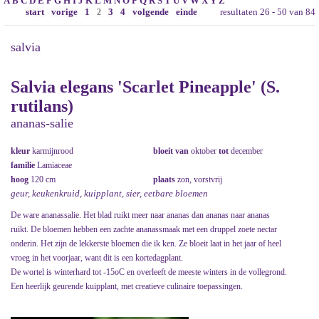
A
B
C
D
E
F
G
H
I
J
K
L
M
N
O
P
Q
R
S
T
U
V
W
X
Y
Z
start
vorige
1
3
4
volgende
einde
resultaten 26 - 50 van 84
2
salvia
Salvia elegans 'Scarlet Pineapple' (S.
rutilans)
ananas-salie
kleur
karmijnrood
bloeit van
oktober
tot
december
familie
Lamiaceae
hoog
120 cm
plaats
zon, vorstvrij
geur, keukenkruid, kuipplant, sier, eetbare bloemen
De ware ananassalie. Het blad ruikt meer naar ananas dan ananas naar ananas
ruikt. De bloemen hebben een zachte ananassmaak met een druppel zoete nectar
onderin. Het zijn de lekkerste bloemen die ik ken. Ze bloeit laat in het jaar of heel
vroeg in het voorjaar, want dit is een kortedagplant.
De wortel is winterhard tot -15oC en overleeft de meeste winters in de vollegrond.
Een heerlijk geurende kuipplant, met creatieve culinaire toepassingen.