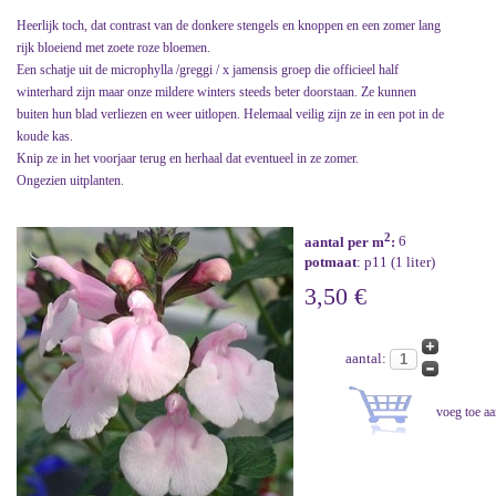
Heerlijk toch, dat contrast van de donkere stengels en knoppen en een zomer lang
rijk bloeiend met zoete roze bloemen.
Een schatje uit de microphylla /greggi / x jamensis groep die officieel half
winterhard zijn maar onze mildere winters steeds beter doorstaan. Ze kunnen
buiten hun blad verliezen en weer uitlopen. Helemaal veilig zijn ze in een pot in de
koude kas.
Knip ze in het voorjaar terug en herhaal dat eventueel in ze zomer.
Ongezien uitplanten.
2
aantal per m
:
6
potmaat
: p11 (1 liter)
3,50 €
aantal: