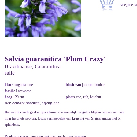
Salvia guaranitica 'Plum Crazy'
Braziliaanse, Guaranitica
salie
kleur
magenta roze
bloeit van
juni
tot
oktober
familie
Lamiaceae
hoog
120 cm
plaats
zon, rijk, beschut
sier, eetbare bloemen, bijenplant
Het wordt steeds gekker qua kleuren die kennelijk mogelijk blijken binnen een van
mijn favoriete soorten. Dit is vermoedelijk een kruising van S. guaranitica met S.
splendens.
Donker purperen knoppen met grote vurig roze bloemen.