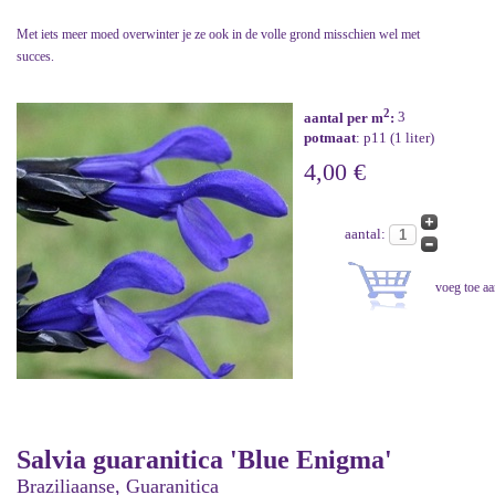
Met iets meer moed overwinter je ze ook in de volle grond misschien wel met
succes.
2
aantal per m
:
3
potmaat
: p11 (1 liter)
4,00 €
aantal:
Salvia guaranitica 'Blue Enigma'
Braziliaanse, Guaranitica