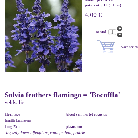
potmaat
: p11 (1 liter)
4,00 €
aantal:
Salvia feathers flamingo = 'Bocoffla'
veldsalie
kleur
roze
bloeit van
mei
tot
augustus
familie
Lamiaceae
hoog
25 cm
plaats
zon
sier, snijbloem, bijenplant, cottageplant, prairie