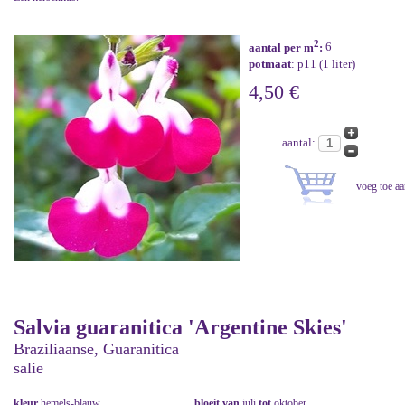
2
aantal per m
:
6
potmaat
: p11 (1 liter)
4,50 €
aantal:
Salvia guaranitica 'Argentine Skies'
Braziliaanse, Guaranitica
salie
kleur
hemels-blauw
bloeit van
juli
tot
oktober