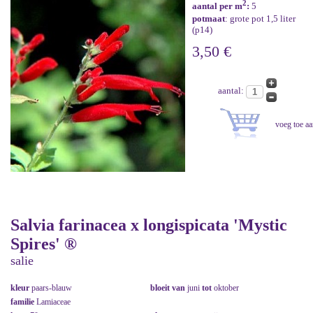
2
aantal per m
:
5
potmaat
: grote pot 1,5 liter
(p14)
3,50 €
aantal:
Salvia farinacea x longispicata 'Mystic
Spires' ®
salie
kleur
paars-blauw
bloeit van
juni
tot
oktober
familie
Lamiaceae