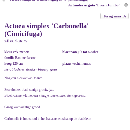
Actinidia arguta 'Fresh Jumbo'
Terug naar: A
Actaea simplex 'Carbonella'
(Cimicifuga)
zilverkaars
kleur
crÃ¨me wit
bloeit van
juli
tot
oktober
familie
Ranunculaceae
hoog
120 cm
plaats
vocht, humus
sier, bladsier, donker bladig, geur
Nog een nieuwe van Marco.
Zeer donker blad, statige groeiwijze.
Bloei; crème wit met een vleugje roze en zeer sterk geurend.
Graag wat vochtige grond.
Carbonella is houtskool in het Italiaans en slaat op de bladkleur.