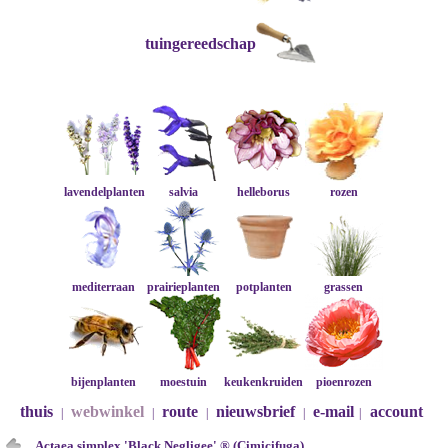
tuingereedschap
lavendelplanten
salvia
helleborus
rozen
mediterraan
prairieplanten
potplanten
grassen
bijenplanten
moestuin
keukenkruiden
pioenrozen
thuis
webwinkel
route
nieuwsbrief
e-mail
account
|
|
|
|
|
Actaea simplex 'Black Negligee' ® (Cimicifuga)