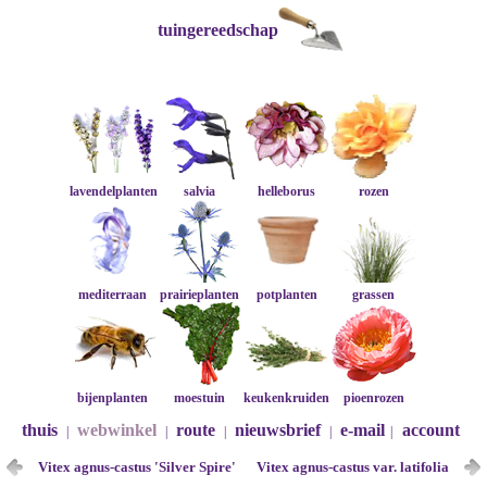
tuingereedschap
lavendelplanten
salvia
helleborus
rozen
mediterraan
prairieplanten
potplanten
grassen
bijenplanten
moestuin
keukenkruiden
pioenrozen
thuis
webwinkel
route
nieuwsbrief
e-mail
account
|
|
|
|
|
Vitex agnus-castus 'Silver Spire'
Vitex agnus-castus var. latifolia