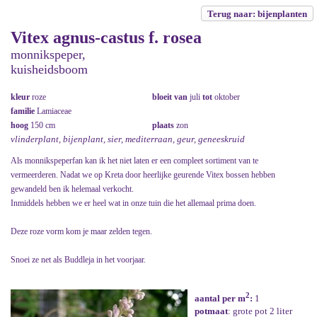
Terug naar: bijenplanten
Vitex agnus-castus f. rosea
monnikspeper,
kuisheidsboom
kleur
roze
bloeit van
juli
tot
oktober
familie
Lamiaceae
hoog
150 cm
plaats
zon
vlinderplant, bijenplant, sier, mediterraan, geur, geneeskruid
Als monnikspeperfan kan ik het niet laten er een compleet sortiment van te
vermeerderen. Nadat we op Kreta door heerlijke geurende Vitex bossen hebben
gewandeld ben ik helemaal verkocht.
Inmiddels hebben we er heel wat in onze tuin die het allemaal prima doen.
Deze roze vorm kom je maar zelden tegen.
Snoei ze net als Buddleja in het voorjaar.
2
aantal per m
:
1
potmaat
: grote pot 2 liter