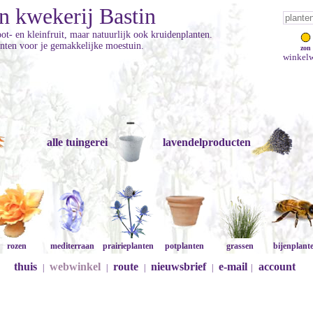
n kwekerij Bastin
ot- en kleinfruit, maar natuurlijk ook kruidenplanten.
anten voor je gemakkelijke moestuin.
zon
winkelw
alle tuingerei
lavendelproducten
rozen
mediterraan
prairieplanten
potplanten
grassen
bijenplant
thuis
webwinkel
route
nieuwsbrief
e-mail
account
|
|
|
|
|