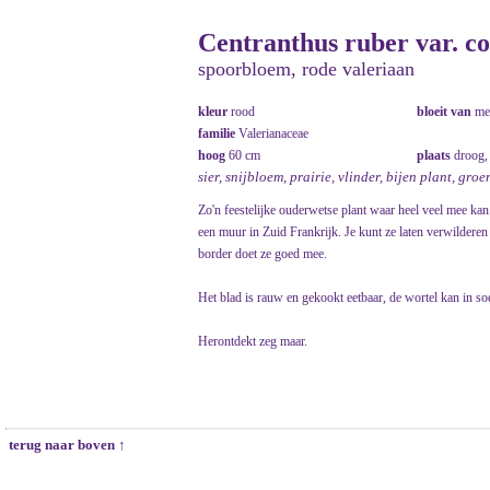
Centranthus ruber var. c
spoorbloem, rode valeriaan
kleur
rood
bloeit van
me
familie
Valerianaceae
hoog
60 cm
plaats
droog,
sier, snijbloem, prairie, vlinder, bijen plant, groe
Zo'n feestelijke ouderwetse plant waar heel veel mee kan
een muur in Zuid Frankrijk. Je kunt ze laten verwildere
border doet ze goed mee.
Het blad is rauw en gekookt eetbaar, de wortel kan in so
Herontdekt zeg maar.
terug naar boven ↑