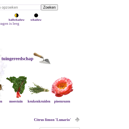
halfschaduw
schaduw
agen is leeg
tuingereedschap
en
moestuin
keukenkruiden
pioenrozen
Citrus limon 'Lunario'