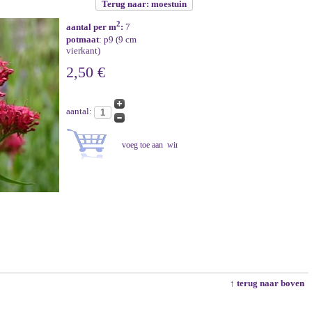
Terug naar: moestuin
2
aantal per m
:
7
potmaat
: p9 (9 cm
vierkant)
2,50 €
aantal:
↑ terug naar boven