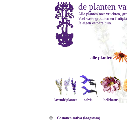
de planten va
Alle planten met vruchten, gro
Veel vaste groenten en fruitpl
Je eigen eetbare tuin.
alle planten
lavendelplanten
salvia
helleborus
Castanea sativa (laagstam)