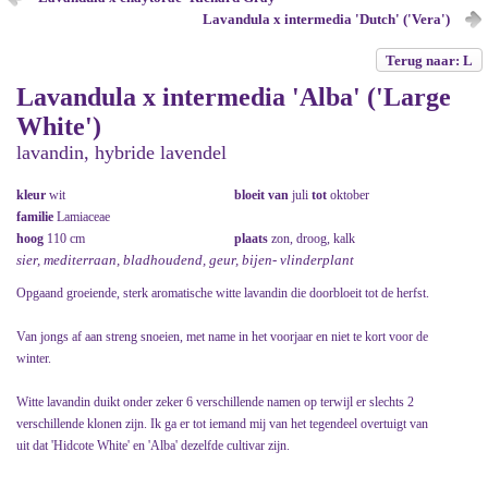
Lavandula x intermedia 'Dutch' ('Vera')
Terug naar: L
Lavandula x intermedia 'Alba' ('Large
White')
lavandin, hybride lavendel
kleur
wit
bloeit van
juli
tot
oktober
familie
Lamiaceae
hoog
110 cm
plaats
zon, droog, kalk
sier, mediterraan, bladhoudend, geur, bijen- vlinderplant
Opgaand groeiende, sterk aromatische witte lavandin die doorbloeit tot de herfst.
Van jongs af aan streng snoeien, met name in het voorjaar en niet te kort voor de
winter.
Witte lavandin duikt onder zeker 6 verschillende namen op terwijl er slechts 2
verschillende klonen zijn. Ik ga er tot iemand mij van het tegendeel overtuigt van
uit dat 'Hidcote White' en 'Alba' dezelfde cultivar zijn.