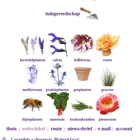
tuingereedschap
lavendelplanten
salvia
helleborus
rozen
mediterraan
prairieplanten
potplanten
grassen
bijenplanten
moestuin
keukenkruiden
pioenrozen
thuis
webwinkel
route
nieuwsbrief
e-mail
account
|
|
|
|
|
Lavandula x chaytorae 'Richard Gray'