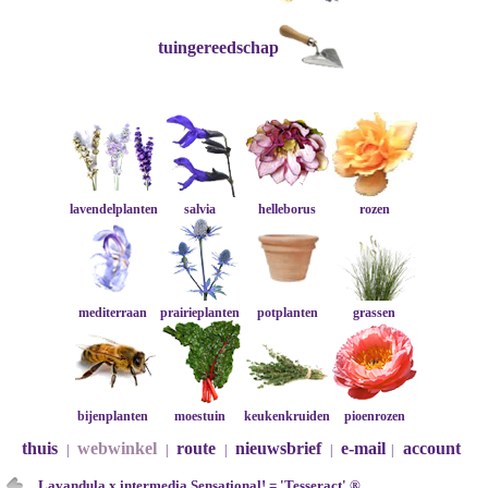
tuingereedschap
lavendelplanten
salvia
helleborus
rozen
mediterraan
prairieplanten
potplanten
grassen
bijenplanten
moestuin
keukenkruiden
pioenrozen
thuis
webwinkel
route
nieuwsbrief
e-mail
account
|
|
|
|
|
Lavandula x intermedia Sensational! = 'Tesseract' ®