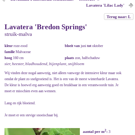
Lavatera 'Lilac Lady'
Terug naar: L
Lavatera 'Bredon Springs'
struik-malva
kleur
roze-rood
bloeit van
juni
tot
oktober
familie
Malvaceae
hoog
160 cm
plaats
zon, halfschaduw
sier, heester, bladhoudend, bijenplant, snijbloem
Wij vinden deze nogal aanwezig, niet alleen vanwege de intensieve kleur maar ook
omdat de plant zo snelgroeiend is. Het is een van de meest winterharde Lavatera.
De kleur is hoewel erg aanwezig goed en bruikbaar in een verantwoorde tuin. Je
moet er misschien even aan wennen.
Lang en rijk bloeiend.
Je moet er een stevige snoeischaar bij.
2
aantal per m
:
3