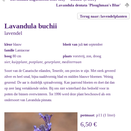
Lavandula dentata 'Ploughman's Blue'
Terug naar: lavendelplanten
Lavandula buchii
lavendel
kleur
blauw
bloeit van
juli
tot
september
familie
Lamiaceae
hoog
80 cm
plaats
vorstvrij, zon, droog
sier, kuipplant, potplant, geurplant, mediterraan
Soort van de Canarische eilanden, Tenerife, om precies te zijn. Met sterk geveerd
zilver en heel smal, bijna naaldvormig blad en midden blauwe bloemen. Weinig
geurend. De aar is duidelijk spiraalvormig. Kan jaarrond bloeien en doet dat dan
op zeer lang vertakkende stelen. Bij ons niet winterhard dus bedoeld voor in
potten die binnen overwinteren. Tot 1996 werd deze plant beschouwd als een
ondersoort van Lavandula pinnata.
potmaat
: p11 (1 liter)
6,50 €