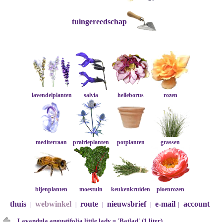
tuingereedschap
lavendelplanten
salvia
helleborus
rozen
mediterraan
prairieplanten
potplanten
grassen
bijenplanten
moestuin
keukenkruiden
pioenrozen
thuis
webwinkel
route
nieuwsbrief
e-mail
account
|
|
|
|
|
Lavandula angustifolia little lady = 'Batlad' (1 liter)