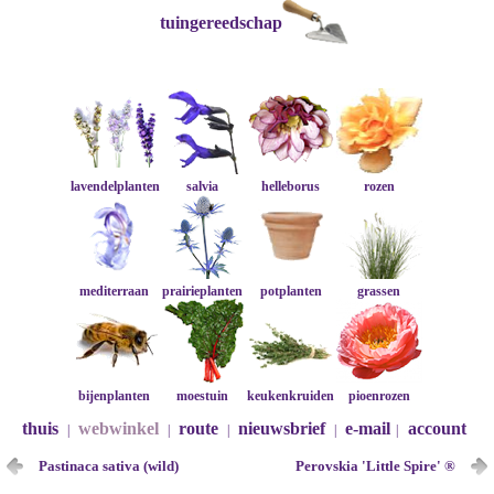
tuingereedschap
lavendelplanten
salvia
helleborus
rozen
mediterraan
prairieplanten
potplanten
grassen
bijenplanten
moestuin
keukenkruiden
pioenrozen
thuis
webwinkel
route
nieuwsbrief
e-mail
account
|
|
|
|
|
Pastinaca sativa (wild)
Perovskia 'Little Spire' ®