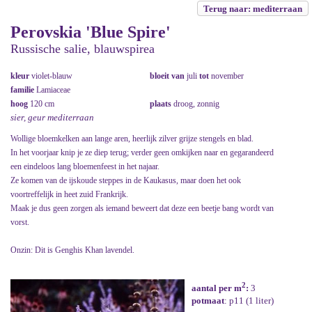
Terug naar: mediterraan
Perovskia 'Blue Spire'
Russische salie, blauwspirea
kleur
violet-blauw
bloeit van
juli
tot
november
familie
Lamiaceae
hoog
120 cm
plaats
droog, zonnig
sier, geur mediterraan
Wollige bloemkelken aan lange aren, heerlijk zilver grijze stengels en blad.
In het voorjaar knip je ze diep terug; verder geen omkijken naar en gegarandeerd
een eindeloos lang bloemenfeest in het najaar.
Ze komen van de ijskoude steppes in de Kaukasus, maar doen het ook
voortreffelijk in heet zuid Frankrijk.
Maak je dus geen zorgen als iemand beweert dat deze een beetje bang wordt van
vorst.
Onzin: Dit is Genghis Khan lavendel.
2
aantal per m
:
3
potmaat
: p11 (1 liter)