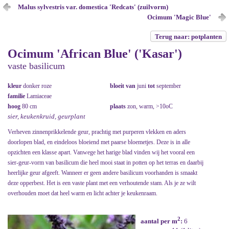
Malus sylvestris var. domestica 'Redcats' (zuilvorm)
Ocimum 'Magic Blue'
Terug naar: potplanten
Ocimum 'African Blue' ('Kasar')
vaste basilicum
kleur
donker roze
bloeit van
juni
tot
september
familie
Lamiaceae
hoog
80 cm
plaats
zon, warm, >10oC
sier, keukenkruid, geurplant
Verheven zinnenprikkelende geur, prachtig met purperen vlekken en aders
doorlopen blad, en eindeloos bloeiend met paarse bloemetjes. Deze is in alle
opzichten een klasse apart. Vanwege het harige blad vinden wij het vooral een
sier-geur-vorm van basilicum die heel mooi staat in potten op het terras en daarbij
heerlijke geur afgeeft. Wanneer er geen andere basilicum voorhanden is smaakt
deze opperbest. Het is een vaste plant met een verhoutende stam. Als je ze wilt
overhouden moet dat heel warm en licht achter je keukenraam.
2
aantal per m
:
6