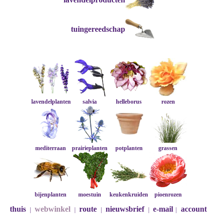
tuingereedschap
lavendelplanten
salvia
helleborus
rozen
mediterraan
prairieplanten
potplanten
grassen
bijenplanten
moestuin
keukenkruiden
pioenrozen
thuis
webwinkel
route
nieuwsbrief
e-mail
account
|
|
|
|
|