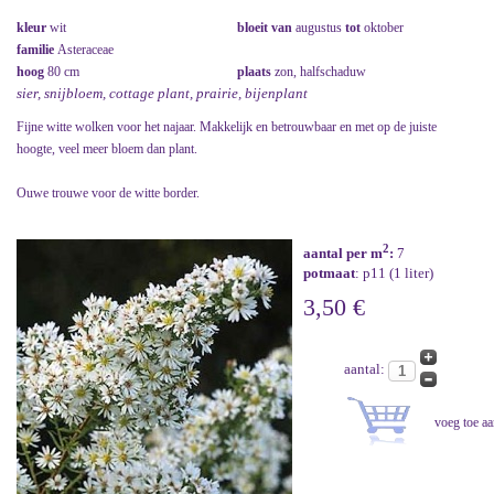
kleur
wit
bloeit van
augustus
tot
oktober
familie
Asteraceae
hoog
80 cm
plaats
zon, halfschaduw
sier, snijbloem, cottage plant, prairie, bijenplant
Fijne witte wolken voor het najaar. Makkelijk en betrouwbaar en met op de juiste
hoogte, veel meer bloem dan plant.
Ouwe trouwe voor de witte border.
2
aantal per m
:
7
potmaat
: p11 (1 liter)
3,50 €
aantal: