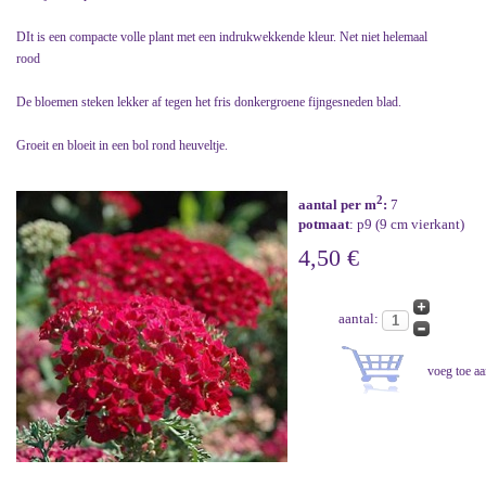
DIt is een compacte volle plant met een indrukwekkende kleur. Net niet helemaal
rood
De bloemen steken lekker af tegen het fris donkergroene fijngesneden blad.
Groeit en bloeit in een bol rond heuveltje.
2
aantal per m
:
7
potmaat
: p9 (9 cm vierkant)
4,50 €
aantal: