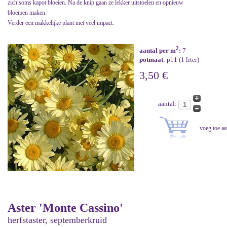
zich soms kapot bloeien. Na de knip gaan ze lekker uitstoelen en opnieuw
bloemen maken.
Verder een makkelijke plant met veel impact.
2
aantal per m
:
7
potmaat
: p11 (1 liter)
3,50 €
aantal:
Aster 'Monte Cassino'
herfstaster, septemberkruid