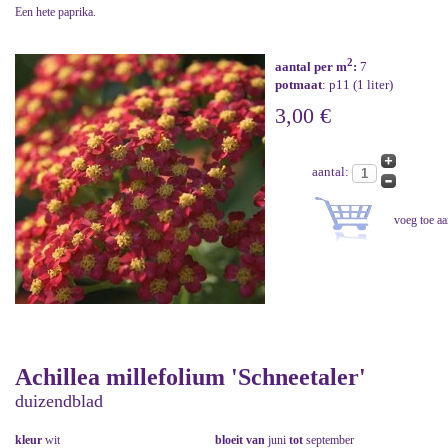
Een hete paprika.
2
aantal per m
:
7
potmaat
: p11 (1 liter)
3,00 €
aantal:
Achillea millefolium 'Schneetaler'
duizendblad
kleur
wit
bloeit van
juni
tot
september