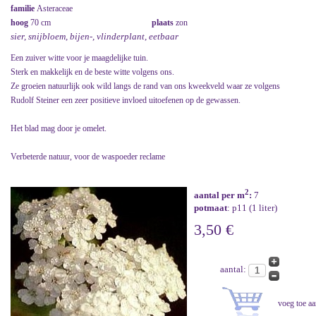
familie
Asteraceae
hoog
70 cm
plaats
zon
sier, snijbloem, bijen-, vlinderplant, eetbaar
Een zuiver witte voor je maagdelijke tuin.
Sterk en makkelijk en de beste witte volgens ons.
Ze groeien natuurlijk ook wild langs de rand van ons kweekveld waar ze volgens
Rudolf Steiner een zeer positieve invloed uitoefenen op de gewassen.
Het blad mag door je omelet.
Verbeterde natuur, voor de waspoeder reclame
2
aantal per m
:
7
potmaat
: p11 (1 liter)
3,50 €
aantal: