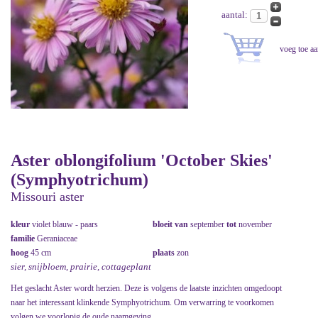
aantal:
Aster oblongifolium 'October Skies'
(Symphyotrichum)
Missouri aster
kleur
violet blauw - paars
bloeit van
september
tot
november
familie
Geraniaceae
hoog
45 cm
plaats
zon
sier, snijbloem, prairie, cottageplant
Het geslacht Aster wordt herzien. Deze is volgens de laatste inzichten omgedoopt
naar het interessant klinkende Symphyotrichum. Om verwarring te voorkomen
volgen we voorlopig de oude naamgeving.