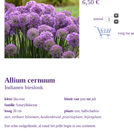
6,50 €
aantal:
Allium cernuum
Indianen bieslook
kleur
lila-roze
bloeit van
juni
tot
juli
familie
Amaryllidaceae
hoog
30 cm
plaats
zon, halfschaduw
sier, eetbare bloemen, keukenkruid, prairieplant, bijenplant
Een echte oudgediende, al vanaf het prille begin in ons sortiment.