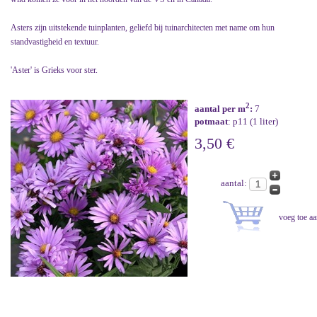
Asters zijn uitstekende tuinplanten, geliefd bij tuinarchitecten met name om hun
standvastigheid en textuur.
'Aster' is Grieks voor ster.
2
aantal per m
:
7
potmaat
: p11 (1 liter)
3,50 €
aantal: