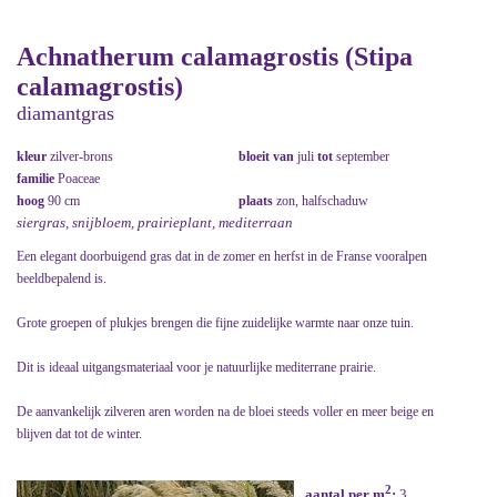
Achnatherum calamagrostis (Stipa
calamagrostis)
diamantgras
kleur
zilver-brons
bloeit van
juli
tot
september
familie
Poaceae
hoog
90 cm
plaats
zon, halfschaduw
siergras, snijbloem, prairieplant, mediterraan
Een elegant doorbuigend gras dat in de zomer en herfst in de Franse vooralpen
beeldbepalend is.
Grote groepen of plukjes brengen die fijne zuidelijke warmte naar onze tuin.
Dit is ideaal uitgangsmateriaal voor je natuurlijke mediterrane prairie.
De aanvankelijk zilveren aren worden na de bloei steeds voller en meer beige en
blijven dat tot de winter.
2
aantal per m
:
3