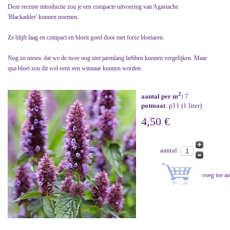
Deze recente introductie zou je een compacte uitvoering van Agastache
'Blackadder' kunnen noemen.
Ze blijft laag en compact en bloeit goed door met forse bloeiaren.
Nog zo nieuw dat we de twee nog niet jarenlang hebben kunnen vergelijken. Maar
qua bloei zou dit wel eens een winnaar kunnen worden.
2
aantal per m
:
7
potmaat
: p11 (1 liter)
4,50 €
aantal: