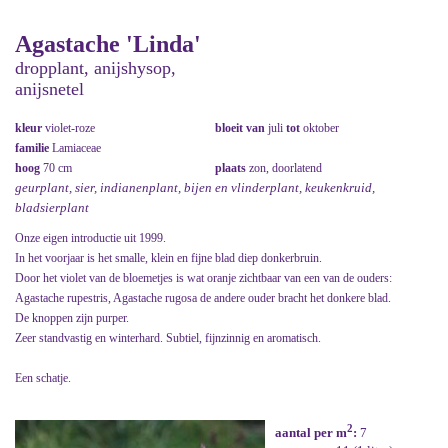
Agastache 'Linda'
dropplant, anijshysop,
anijsnetel
kleur
violet-roze
bloeit van
juli
tot
oktober
familie
Lamiaceae
hoog
70 cm
plaats
zon, doorlatend
geurplant, sier, indianenplant, bijen en vlinderplant, keukenkruid,
bladsierplant
Onze eigen introductie uit 1999.
In het voorjaar is het smalle, klein en fijne blad diep donkerbruin.
Door het violet van de bloemetjes is wat oranje zichtbaar van een van de ouders:
Agastache rupestris, Agastache rugosa de andere ouder bracht het donkere blad.
De knoppen zijn purper.
Zeer standvastig en winterhard. Subtiel, fijnzinnig en aromatisch.
Een schatje.
2
aantal per m
:
7