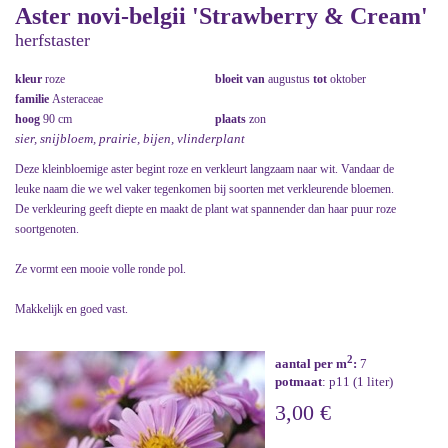
Aster novi-belgii 'Strawberry & Cream'
herfstaster
kleur
roze
bloeit van
augustus
tot
oktober
familie
Asteraceae
hoog
90 cm
plaats
zon
sier, snijbloem, prairie, bijen, vlinderplant
Deze kleinbloemige aster begint roze en verkleurt langzaam naar wit. Vandaar de
leuke naam die we wel vaker tegenkomen bij soorten met verkleurende bloemen.
De verkleuring geeft diepte en maakt de plant wat spannender dan haar puur roze
soortgenoten.
Ze vormt een mooie volle ronde pol.
Makkelijk en goed vast.
2
aantal per m
:
7
potmaat
: p11 (1 liter)
3,00 €