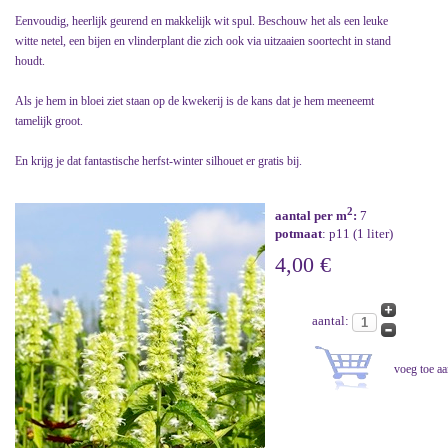
Eenvoudig, heerlijk geurend en makkelijk wit spul. Beschouw het als een leuke
witte netel, een bijen en vlinderplant die zich ook via uitzaaien soortecht in stand
houdt.
Als je hem in bloei ziet staan op de kwekerij is de kans dat je hem meeneemt
tamelijk groot.
En krijg je dat fantastische herfst-winter silhouet er gratis bij.
2
aantal per m
:
7
potmaat
: p11 (1 liter)
4,00 €
aantal: