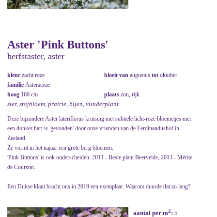
Aster 'Pink Buttons'
herfstaster, aster
kleur
zacht roze
bloeit van
augustus
tot
oktober
familie
Asteraceae
hoog
160 cm
plaats
zon, rijk
sier, snijbloem, prairie, bijen, vlinderplant
Deze bijzondere Aster lateriflorus kruising met subtiele licht-roze bloemetjes met
een donker hart is 'gevonden' door onze vrienden van de Ferdinandushof in
Zeeland.
Ze vormt in het najaar een grote berg bloemen.
'Pink Buttons' is ook onderscheiden: 2011 - Beste plant Beervelde, 2013 - Mérite
de Courson.
Een Duitse klant bracht ons in 2019 een exemplaar. Waarom duurde dat zo lang?
2
aantal per m
:
5