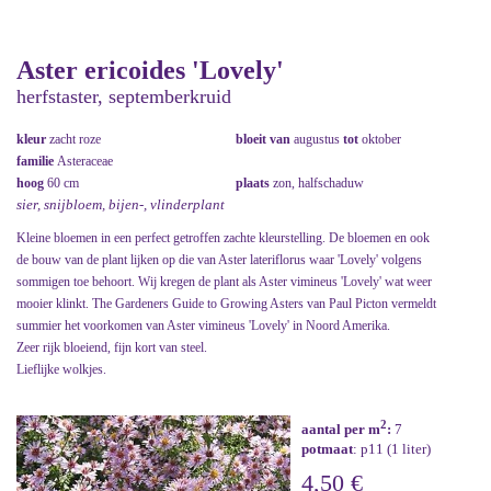
Aster ericoides 'Lovely'
herfstaster, septemberkruid
kleur
zacht roze
bloeit van
augustus
tot
oktober
familie
Asteraceae
hoog
60 cm
plaats
zon, halfschaduw
sier, snijbloem, bijen-, vlinderplant
Kleine bloemen in een perfect getroffen zachte kleurstelling. De bloemen en ook
de bouw van de plant lijken op die van Aster lateriflorus waar 'Lovely' volgens
sommigen toe behoort. Wij kregen de plant als Aster vimineus 'Lovely' wat weer
mooier klinkt. The Gardeners Guide to Growing Asters van Paul Picton vermeldt
summier het voorkomen van Aster vimineus 'Lovely' in Noord Amerika.
Zeer rijk bloeiend, fijn kort van steel.
Lieflijke wolkjes.
2
aantal per m
:
7
potmaat
: p11 (1 liter)
4,50 €