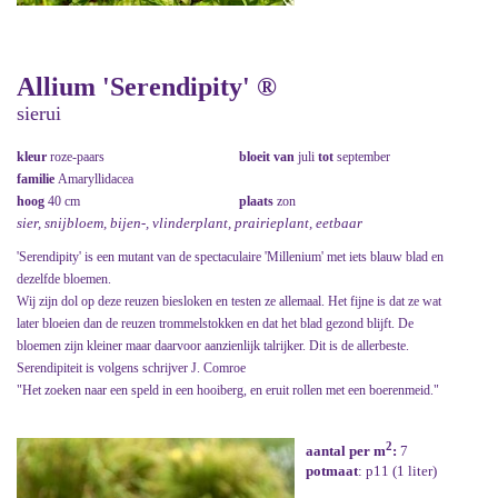
Allium 'Serendipity' ®
sierui
kleur
roze-paars
bloeit van
juli
tot
september
familie
Amaryllidacea
hoog
40 cm
plaats
zon
sier, snijbloem, bijen-, vlinderplant, prairieplant, eetbaar
'Serendipity' is een mutant van de spectaculaire 'Millenium' met iets blauw blad en
dezelfde bloemen.
Wij zijn dol op deze reuzen biesloken en testen ze allemaal. Het fijne is dat ze wat
later bloeien dan de reuzen trommelstokken en dat het blad gezond blijft. De
bloemen zijn kleiner maar daarvoor aanzienlijk talrijker. Dit is de allerbeste.
Serendipiteit is volgens schrijver J. Comroe
"Het zoeken naar een speld in een hooiberg, en eruit rollen met een boerenmeid."
2
aantal per m
:
7
potmaat
: p11 (1 liter)