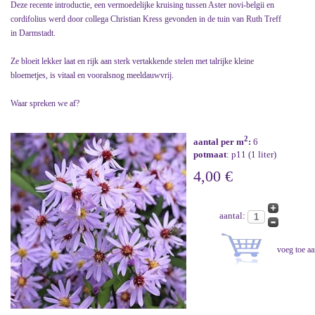
Deze recente introductie, een vermoedelijke kruising tussen Aster novi-belgii en
cordifolius werd door collega Christian Kress gevonden in de tuin van Ruth Treff
in Darmstadt.
Ze bloeit lekker laat en rijk aan sterk vertakkende stelen met talrijke kleine
bloemetjes, is vitaal en vooralsnog meeldauwvrij.
Waar spreken we af?
2
aantal per m
:
6
potmaat
: p11 (1 liter)
4,00 €
aantal: