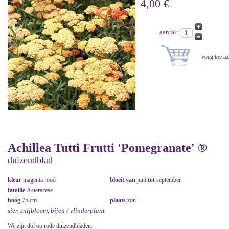
4,00 €
aantal:
Achillea Tutti Frutti 'Pomegranate' ®
duizendblad
kleur
magenta rood
bloeit van
juni
tot
september
familie
Asteraceae
hoog
75 cm
plaats
zon
sier, snijbloem, bijen / vlinderplant
We zijn dol op rode duizendbladen.