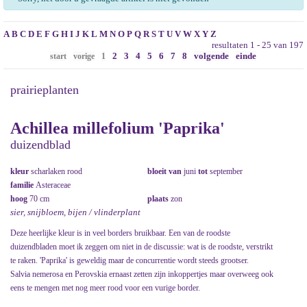
A
B
C
D
E
F
G
H
I
J
K
L
M
N
O
P
Q
R
S
T
U
V
W
X
Y
Z
resultaten 1 - 25 van 197
2
3
4
5
6
7
8
volgende
einde
start
vorige
1
prairieplanten
Achillea millefolium 'Paprika'
duizendblad
kleur
scharlaken rood
bloeit van
juni
tot
september
familie
Asteraceae
hoog
70 cm
plaats
zon
sier, snijbloem, bijen / vlinderplant
Deze heerlijke kleur is in veel borders bruikbaar. Een van de roodste
duizendbladen moet ik zeggen om niet in de discussie: wat is de roodste, verstrikt
te raken. 'Paprika' is geweldig maar de concurrentie wordt steeds grootser.
Salvia nemerosa en Perovskia ernaast zetten zijn inkoppertjes maar overweeg ook
eens te mengen met nog meer rood voor een vurige border.