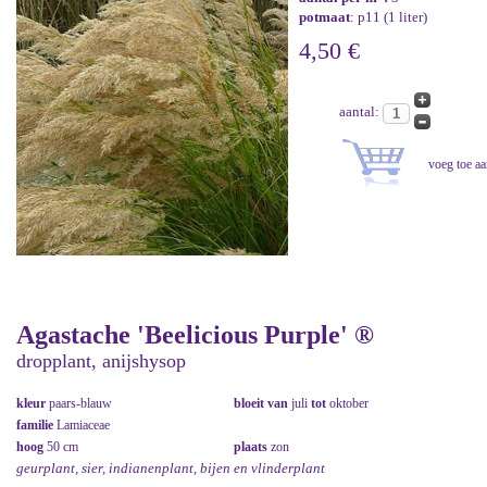
potmaat
: p11 (1 liter)
4,50 €
aantal:
Agastache 'Beelicious Purple' ®
dropplant, anijshysop
kleur
paars-blauw
bloeit van
juli
tot
oktober
familie
Lamiaceae
hoog
50 cm
plaats
zon
geurplant, sier, indianenplant, bijen en vlinderplant