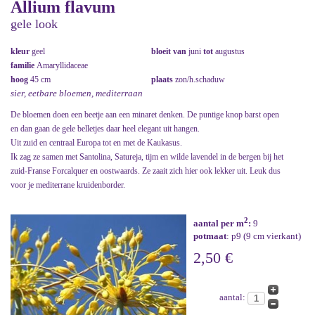
Allium flavum
gele look
kleur
geel
bloeit van
juni
tot
augustus
familie
Amaryllidaceae
hoog
45 cm
plaats
zon/h.schaduw
sier, eetbare bloemen, mediterraan
De bloemen doen een beetje aan een minaret denken. De puntige knop barst open
en dan gaan de gele belletjes daar heel elegant uit hangen.
Uit zuid en centraal Europa tot en met de Kaukasus.
Ik zag ze samen met Santolina, Satureja, tijm en wilde lavendel in de bergen bij het
zuid-Franse Forcalquer en oostwaards. Ze zaait zich hier ook lekker uit. Leuk dus
voor je mediterrane kruidenborder.
2
aantal per m
:
9
potmaat
: p9 (9 cm vierkant)
2,50 €
aantal: