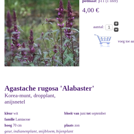
potmaat
: p11 (1 liter)
4,00 €
aantal:
Agastache rugosa 'Alabaster'
Korea-munt, dropplant,
anijsnetel
kleur
wit
bloeit van
juni
tot
september
familie
Lamiaceae
hoog
70 cm
plaats
zon
geur, indianenplant, snijbloem, bijenplant