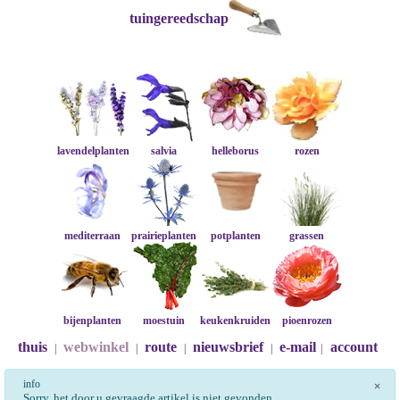
tuingereedschap
lavendelplanten
salvia
helleborus
rozen
mediterraan
prairieplanten
potplanten
grassen
bijenplanten
moestuin
keukenkruiden
pioenrozen
thuis
webwinkel
route
nieuwsbrief
e-mail
account
|
|
|
|
|
info
×
Sorry, het door u gevraagde artikel is niet gevonden