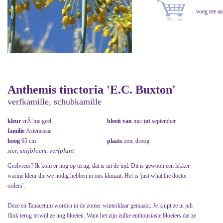
Anthemis tinctoria 'E.C. Buxton'
verfkamille, schubkamille
kleur
crÃ¨me geel
bloeit van
mei
tot
september
familie
Asteraceae
hoog
65 cm
plaats
zon, droog
sier, snijbloem, verfplant
Geelvrees? Ik kom er nog op terug, dat is uit de tijd. Dit is gewoon een lekker
warme kleur die we nodig hebben in ons klimaat. Het is 'just what the doctor
orders'.
Deze en Tanacetum worden in de zomer winterklaar gemaakt. Je knipt ze in juli
flink terug terwijl ze nog bloeien. Want het zijn zulke enthousiaste bloeiers dat ze