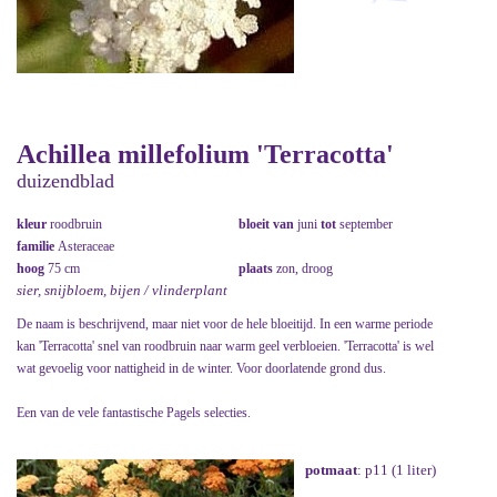
Achillea millefolium 'Terracotta'
duizendblad
kleur
roodbruin
bloeit van
juni
tot
september
familie
Asteraceae
hoog
75 cm
plaats
zon, droog
sier, snijbloem, bijen / vlinderplant
De naam is beschrijvend, maar niet voor de hele bloeitijd. In een warme periode
kan 'Terracotta' snel van roodbruin naar warm geel verbloeien. 'Terracotta' is wel
wat gevoelig voor nattigheid in de winter. Voor doorlatende grond dus.
Een van de vele fantastische Pagels selecties.
potmaat
: p11 (1 liter)