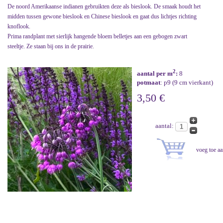
De noord Amerikaanse indianen gebruikten deze als bieslook. De smaak houdt het
midden tussen gewone bieslook en Chinese bieslook en gaat dus lichtjes richting
knoflook.
Prima randplant met sierlijk hangende bloem belletjes aan een gebogen zwart
steeltje. Ze staan bij ons in de prairie.
2
aantal per m
:
8
potmaat
: p9 (9 cm vierkant)
3,50 €
aantal: