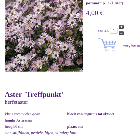
potmaat
: p11 (1 liter)
4,00 €
aantal:
Aster 'Treffpunkt'
herfstaster
kleur
zacht violet -paars
bloeit van
augustus
tot
oktober
familie
Asteraceae
hoog
90 cm
plaats
zon
sier, snijbloem, prairie, bijen, vlinderplant