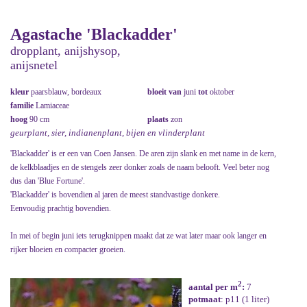
Agastache 'Blackadder'
dropplant, anijshysop,
anijsnetel
kleur
paarsblauw, bordeaux
bloeit van
juni
tot
oktober
familie
Lamiaceae
hoog
90 cm
plaats
zon
geurplant, sier, indianenplant, bijen en vlinderplant
'Blackadder' is er een van Coen Jansen. De aren zijn slank en met name in de kern,
de kelkblaadjes en de stengels zeer donker zoals de naam belooft. Veel beter nog
dus dan 'Blue Fortune'.
'Blackadder' is bovendien al jaren de meest standvastige donkere.
Eenvoudig prachtig bovendien.
In mei of begin juni iets terugknippen maakt dat ze wat later maar ook langer en
rijker bloeien en compacter groeien.
2
aantal per m
:
7
potmaat
: p11 (1 liter)