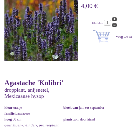
4,00 €
aantal:
Agastache 'Kolibri'
dropplant, anijsnetel,
Mexicaanse hysop
kleur
oranje
bloeit van
juni
tot
september
familie
Lamiaceae
hoog
80 cm
plaats
zon, doorlatend
geur, bijen-, vlinder-, prairieplant