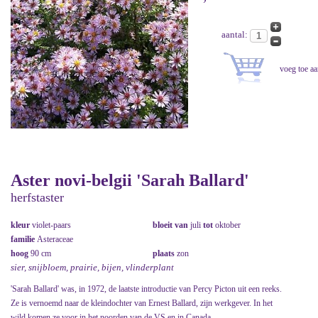
aantal:
Aster novi-belgii 'Sarah Ballard'
herfstaster
kleur
violet-paars
bloeit van
juli
tot
oktober
familie
Asteraceae
hoog
90 cm
plaats
zon
sier, snijbloem, prairie, bijen, vlinderplant
'Sarah Ballard' was, in 1972, de laatste introductie van Percy Picton uit een reeks.
Ze is vernoemd naar de kleindochter van Ernest Ballard, zijn werkgever. In het
wild komen ze voor in het noorden van de VS en in Canada.