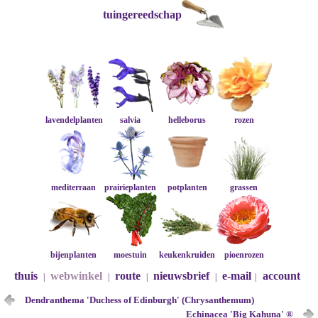
tuingereedschap
lavendelplanten
salvia
helleborus
rozen
mediterraan
prairieplanten
potplanten
grassen
bijenplanten
moestuin
keukenkruiden
pioenrozen
thuis
webwinkel
route
nieuwsbrief
e-mail
account
|
|
|
|
|
Dendranthema 'Duchess of Edinburgh' (Chrysanthemum)
Echinacea 'Big Kahuna' ®