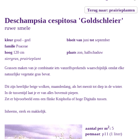
Terug naar: prairieplanten
Deschampsia cespitosa 'Goldschleier'
ruwe smele
kleur
goud - geel
bloeit van
juni
tot
september
familie
Poaceae
hoog
120 cm
plaats
zon, halfschaduw
siergras, prairieplant
Grassen maken van je combinatie iets vanzelfsprekends waarschijnlijk omdat elke
natuurlijke vegetatie gras bevat.
Dit zijn heerlijke beige wolken, maandenlang, als het meezit tot diep in de winter.
In de tussentijd laat je er van alles bovenuit piepen.
Zet er bijvoorbeeld eens een flinke Kniphofia of hoge Digitalis tussen.
Inheems, sterk en makkelijk.
2
aantal per m
:
5
potmaat
: p11 (1 liter)