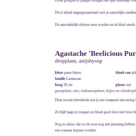
Grote groepen of plukjes brengen die fijne zuidelijke wa
Dit is ideaal uitgangsmateriaal voor je natuurlijke mediter
De aanvankelijk zilveren aren worden na de bloei steeds v
Agastache 'Beelicious Pur
dropplant, anijshysop
kleur
paars-blauw
bloeit van
jul
familie
Lamiaceae
hoog
50 cm
plaats
zon
geurplant, sier, indianenplant, bijen en vlinderp
Deze recente introductie zou je een compacte uitvoerin
Ze blijft laag en compact en bloeit goed door met forse b
Nog zo nieuw dat we de twee nog niet jarenlang hebben 
een winnaar kunnen worden.