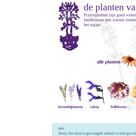
de planten va
Prairieplanten zijn goed wint
landklimaat met warme zomers 
het najaar.
alle planten
lavendelplanten
salvia
helleborus
info
Sorry, het door u gevraagde artikel is niet gev