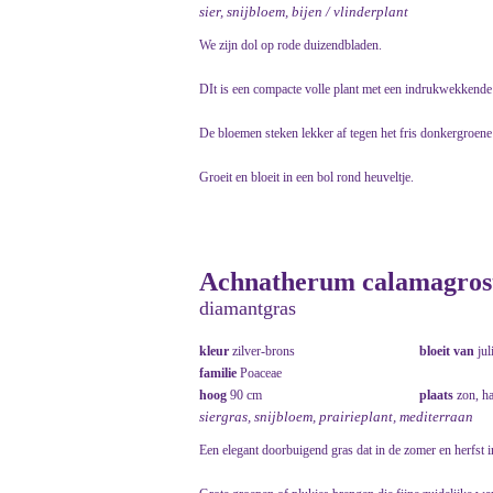
sier, snijbloem, bijen / vlinderplant
We zijn dol op rode duizendbladen.
DIt is een compacte volle plant met een indrukwekkende 
De bloemen steken lekker af tegen het fris donkergroene
Groeit en bloeit in een bol rond heuveltje.
Achnatherum calamagrosti
diamantgras
kleur
zilver-brons
bloeit van
jul
familie
Poaceae
hoog
90 cm
plaats
zon, h
siergras, snijbloem, prairieplant, mediterraan
Een elegant doorbuigend gras dat in de zomer en herfst 