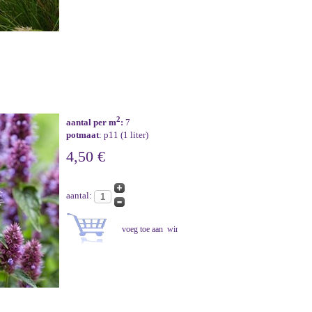
2
aantal per m
:
7
potmaat
: p11 (1 liter)
4,50 €
aantal: