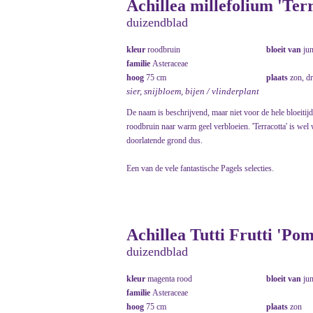
Achillea millefolium 'Ter
duizendblad
kleur
roodbruin
bloeit van
ju
familie
Asteraceae
hoog
75 cm
plaats
zon, d
sier, snijbloem, bijen / vlinderplant
De naam is beschrijvend, maar niet voor de hele bloeitijd
roodbruin naar warm geel verbloeien. 'Terracotta' is wel 
doorlatende grond dus.
Een van de vele fantastische Pagels selecties.
Achillea Tutti Frutti 'Po
duizendblad
kleur
magenta rood
bloeit van
ju
familie
Asteraceae
hoog
75 cm
plaats
zon