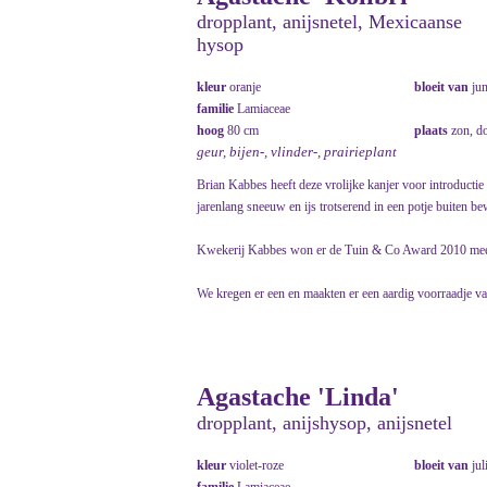
dropplant, anijsnetel, Mexicaanse
hysop
kleur
oranje
bloeit van
ju
familie
Lamiaceae
hoog
80 cm
plaats
zon, d
geur, bijen-, vlinder-, prairieplant
Brian Kabbes heeft deze vrolijke kanjer voor introductie
jarenlang sneeuw en ijs trotserend in een potje buiten be
Kwekerij Kabbes won er de Tuin & Co Award 2010 me
We kregen er een en maakten er een aardig voorraadje va
Agastache 'Linda'
dropplant, anijshysop, anijsnetel
kleur
violet-roze
bloeit van
jul