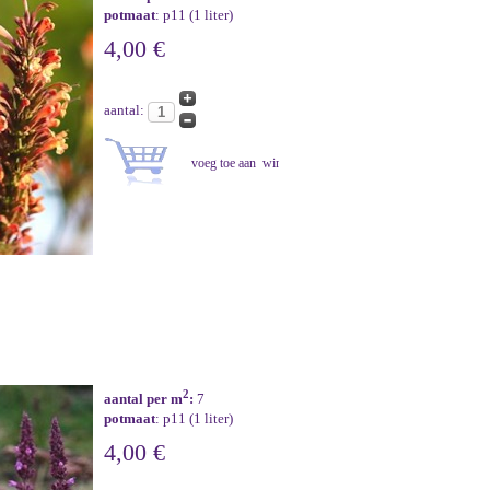
potmaat
: p11 (1 liter)
4,00 €
aantal:
2
aantal per m
:
7
potmaat
: p11 (1 liter)
4,00 €