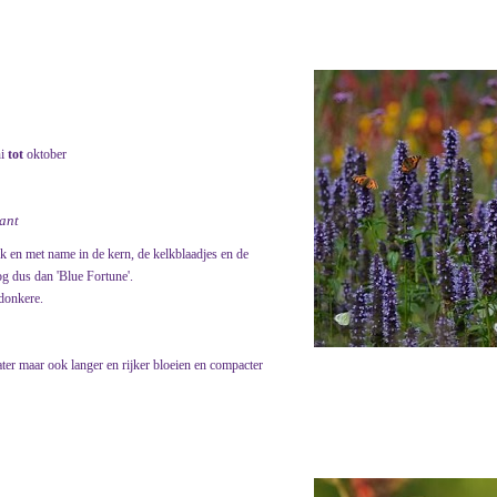
ni
tot
oktober
lant
nk en met name in de kern, de kelkblaadjes en de
og dus dan 'Blue Fortune'.
 donkere.
ater maar ook langer en rijker bloeien en compacter