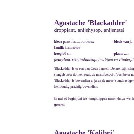
Agastache 'Blackadder'
dropplant, anijshysop, anijsnetel
kleur
paarsblauw, bordeaux
bloeit van
ju
familie
Lamiaceae
hoog
90 cm
plaats
zon
geurplant, sier, indianenplant, bijen en vlinderp
'Blackadder' is er een van Coen Jansen. De aren zijn sla
stengels zeer donker zoals de naam belooft. Veel beter n
'Blackadder' is bovendien al jaren de meest standvastige
Eenvoudig prachtig bovendien.
In mei of begin juni iets terugknippen maakt dat ze wat l
groeien.
Agastache 'Kolibri'