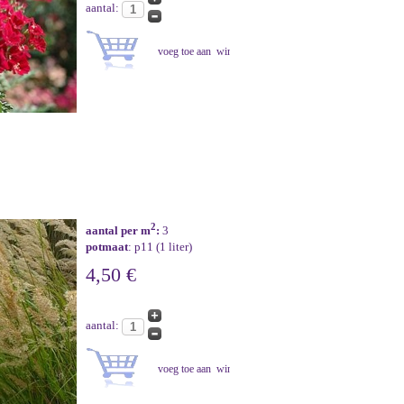
aantal:
2
aantal per m
:
3
potmaat
: p11 (1 liter)
4,50 €
aantal: