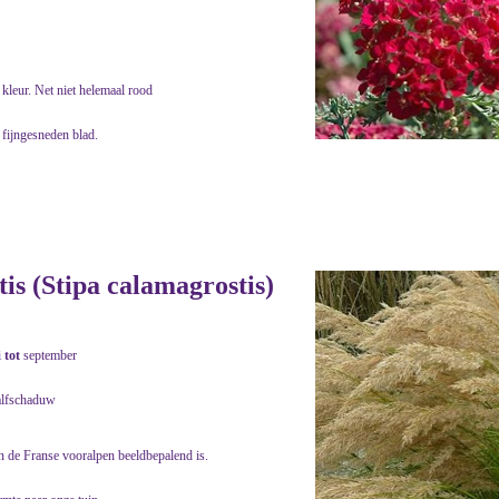
kleur. Net niet helemaal rood
 fijngesneden blad.
s (Stipa calamagrostis)
i
tot
september
alfschaduw
in de Franse vooralpen beeldbepalend is.