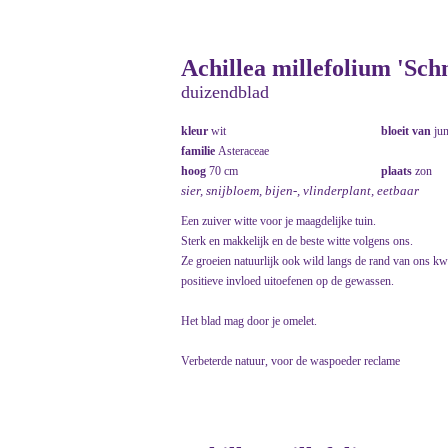
Achillea millefolium 'Sch
duizendblad
kleur
wit
bloeit van
ju
familie
Asteraceae
hoog
70 cm
plaats
zon
sier, snijbloem, bijen-, vlinderplant, eetbaar
Een zuiver witte voor je maagdelijke tuin.
Sterk en makkelijk en de beste witte volgens ons.
Ze groeien natuurlijk ook wild langs de rand van ons kw
positieve invloed uitoefenen op de gewassen.
Het blad mag door je omelet.
Verbeterde natuur, voor de waspoeder reclame