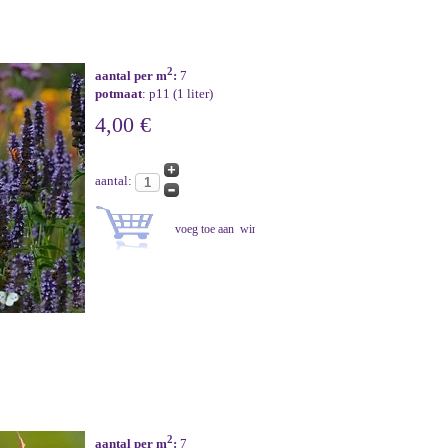
2
aantal per m
:
7
potmaat
: p11 (1 liter)
4,00 €
aantal:
2
aantal per m
:
7