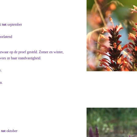
ni
tot
september
oorlatend
 zwaar op de proef gesteld. Zomer en winter,
wees ze haar standvastigheid.
e.
n.
i
tot
oktober