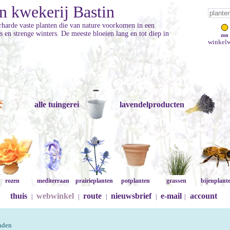
n kwekerij Bastin
erharde vaste planten die van nature voorkomen in een
en strenge winters. De meeste bloeien lang en tot diep in
zon
winkelw
alle tuingerei
lavendelproducten
rozen
mediterraan
prairieplanten
potplanten
grassen
bijenplant
thuis
webwinkel
route
nieuwsbrief
e-mail
account
|
|
|
|
|
onden