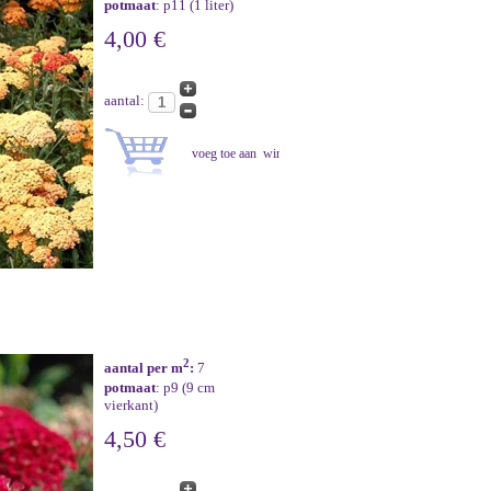
potmaat
: p11 (1 liter)
4,00 €
aantal:
2
aantal per m
:
7
potmaat
: p9 (9 cm
vierkant)
4,50 €