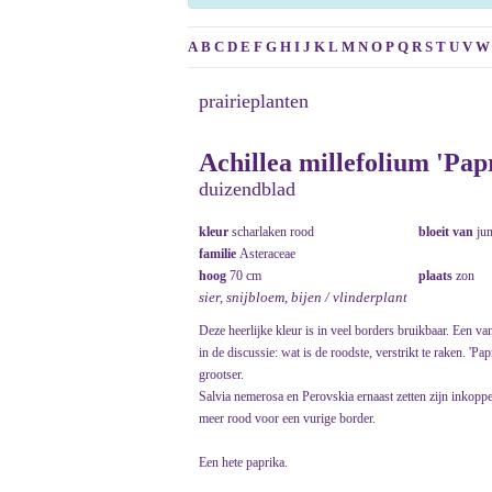
A
B
C
D
E
F
G
H
I
J
K
L
M
N
O
P
Q
R
S
T
U
V
W
prairieplanten
Achillea millefolium 'Pap
duizendblad
kleur
scharlaken rood
bloeit van
ju
familie
Asteraceae
hoog
70 cm
plaats
zon
sier, snijbloem, bijen / vlinderplant
Deze heerlijke kleur is in veel borders bruikbaar. Een v
in de discussie: wat is de roodste, verstrikt te raken. 'P
grootser.
Salvia nemerosa en Perovskia ernaast zetten zijn inkop
meer rood voor een vurige border.
Een hete paprika.