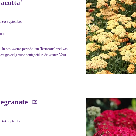
racotta'
ni
tot
september
roog
. In een warme periode kan 'Terracotta' snel van
wat gevoelig voor nattigheid in de winter. Voor
megranate' ®
ni
tot
september