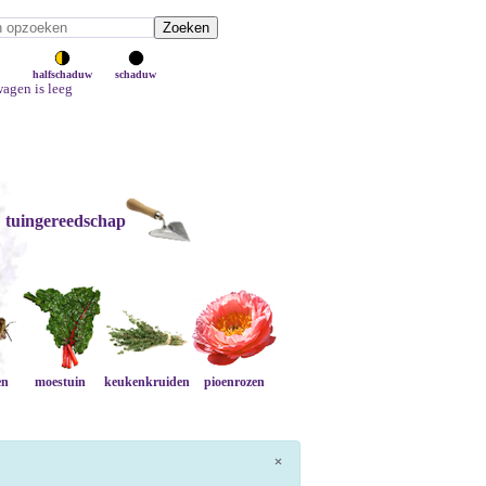
halfschaduw
schaduw
agen is leeg
tuingereedschap
en
moestuin
keukenkruiden
pioenrozen
×