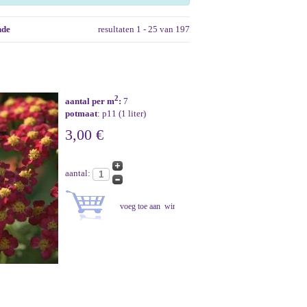
nde
resultaten 1 - 25 van 197
2
aantal per m
:
7
potmaat
: p11 (1 liter)
3,00 €
aantal: