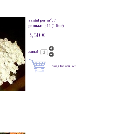
2
aantal per m
:
7
potmaat
: p11 (1 liter)
3,50 €
aantal: