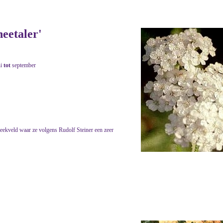
neetaler'
ni
tot
september
eekveld waar ze volgens Rudolf Steiner een zeer