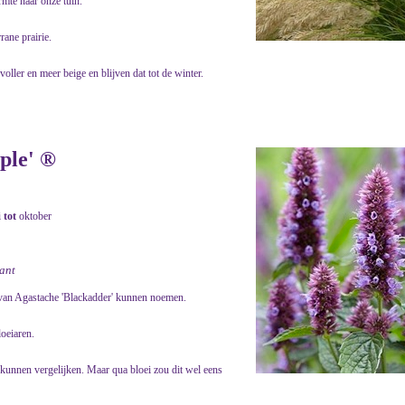
rmte naar onze tuin.
rane prairie.
oller en meer beige en blijven dat tot de winter.
ple' ®
i
tot
oktober
lant
g van Agastache 'Blackadder' kunnen noemen.
loeiaren.
kunnen vergelijken. Maar qua bloei zou dit wel eens