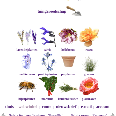
tuingereedschap
lavendelplanten
salvia
helleborus
rozen
mediterraan
prairieplanten
potplanten
grassen
bijenplanten
moestuin
keukenkruiden
pioenrozen
thuis
webwinkel
route
nieuwsbrief
e-mail
account
|
|
|
|
|
Salvia feathers flamingo = 'Bocoffla'
Salvia greggi 'Emperor'