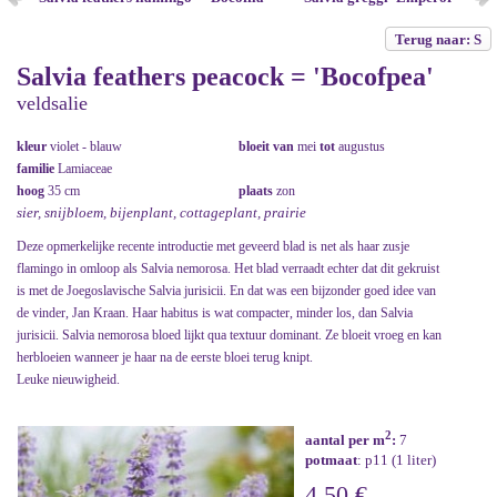
Terug naar: S
Salvia feathers peacock = 'Bocofpea'
veldsalie
kleur
violet - blauw
bloeit van
mei
tot
augustus
familie
Lamiaceae
hoog
35 cm
plaats
zon
sier, snijbloem, bijenplant, cottageplant, prairie
Deze opmerkelijke recente introductie met geveerd blad is net als haar zusje
flamingo in omloop als Salvia nemorosa. Het blad verraadt echter dat dit gekruist
is met de Joegoslavische Salvia jurisicii. En dat was een bijzonder goed idee van
de vinder, Jan Kraan. Haar habitus is wat compacter, minder los, dan Salvia
jurisicii. Salvia nemorosa bloed lijkt qua textuur dominant. Ze bloeit vroeg en kan
herbloeien wanneer je haar na de eerste bloei terug knipt.
Leuke nieuwigheid.
2
aantal per m
:
7
potmaat
: p11 (1 liter)
4,50 €