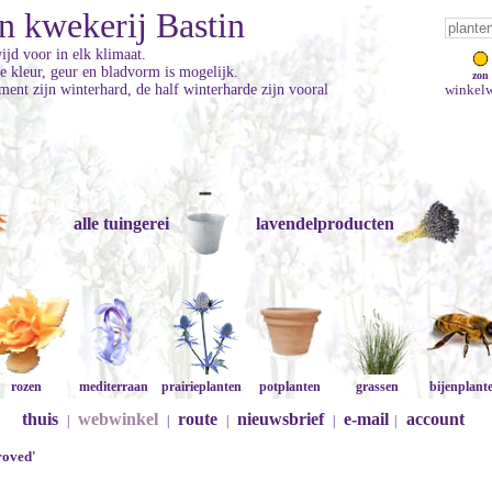
n kwekerij Bastin
jd voor in elk klimaat.
ke kleur, geur en bladvorm is mogelijk.
zon
ment zijn winterhard, de half winterharde zijn vooral
winkelw
alle tuingerei
lavendelproducten
rozen
mediterraan
prairieplanten
potplanten
grassen
bijenplant
thuis
webwinkel
route
nieuwsbrief
e-mail
account
|
|
|
|
|
roved'