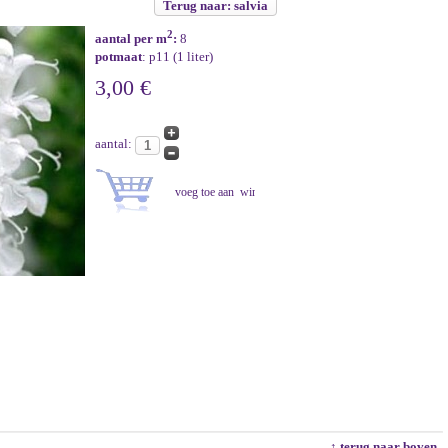
Terug naar: salvia
2
aantal per m
:
8
potmaat
: p11 (1 liter)
3,00 €
aantal:
↑ terug naar boven