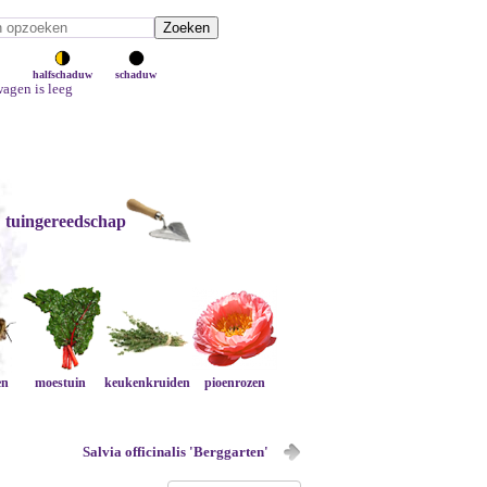
halfschaduw
schaduw
agen is leeg
tuingereedschap
en
moestuin
keukenkruiden
pioenrozen
Salvia officinalis 'Berggarten'