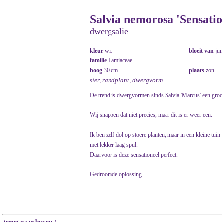
Salvia nemorosa 'Sensati
dwergsalie
kleur
wit
bloeit van
ju
familie
Lamiaceae
hoog
30 cm
plaats
zon
sier, randplant, dwergvorm
De trend is dwergvormen sinds Salvia 'Marcus' een groo
Wij snappen dat niet precies, maar dit is er weer een.
Ik ben zelf dol op stoere planten, maar in een kleine tuin
met lekker laag spul.
Daarvoor is deze sensationeel perfect.
Gedroomde oplossing.
terug naar boven ↑