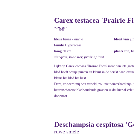
Carex testacea 'Prairie Fi
zegge
kleur
brons - oranje
bloeit van
ju
familie
Cyperaceae
hoog
50 cm
plaats
zon, h
siergras, bladsier, prairieplant
Lijkt op Carex comans 'Bronze Form' maar dan iets grot
blad heeft oranje punten en kleurt in de herfst naar leve
kleurt het blad het best.
Deze, zo werd mij ooit verteld, zou niet winterhard zijn,
betrouwbaarste bladhoudende grassen is dat hier al vele j
doorstaat.
Deschampsia cespitosa 'Go
ruwe smele