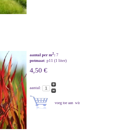
2
aantal per m
:
7
potmaat
: p11 (1 liter)
4,50 €
aantal: