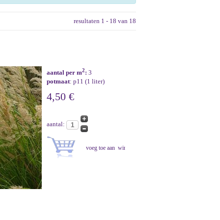
resultaten 1 - 18 van 18
2
aantal per m
:
3
potmaat
: p11 (1 liter)
4,50 €
aantal: