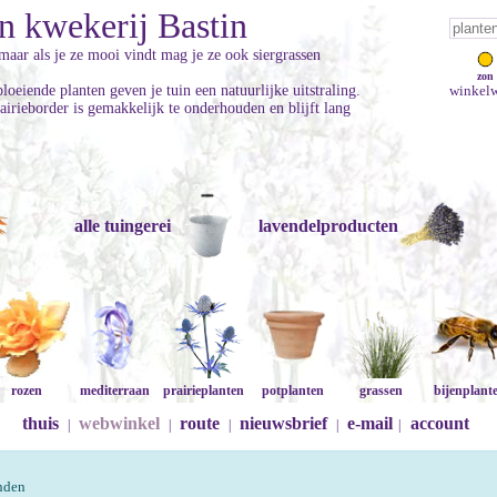
n kwekerij Bastin
maar als je ze mooi vindt mag je ze ook siergrassen
zon
oeiende planten geven je tuin een natuurlijke uitstraling.
winkelw
airieborder is gemakkelijk te onderhouden en blijft lang
alle tuingerei
lavendelproducten
rozen
mediterraan
prairieplanten
potplanten
grassen
bijenplant
thuis
webwinkel
route
nieuwsbrief
e-mail
account
|
|
|
|
|
onden