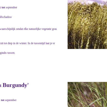
ni
tot
september
alfschaduw
arschijnlijk omdat elke natuurlijke vegetatie gras
t tot diep in de winter. In de tussentijd laat je er
italis tussen.
es Burgundy'
i
tot
september