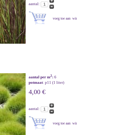
aantal:
2
aantal per m
:
6
potmaat
: p11 (1 liter)
4,00 €
aantal: