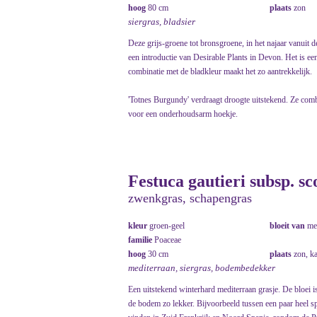
hoog
80 cm
plaats
zon
siergras, bladsier
Deze grijs-groene tot bronsgroene, in het najaar vanuit d
een introductie van Desirable Plants in Devon. Het is een
combinatie met de bladkleur maakt het zo aantrekkelijk.
'Totnes Burgundy' verdraagt droogte uitstekend. Ze combi
voor een onderhoudsarm hoekje.
Festuca gautieri subsp. sc
zwenkgras, schapengras
kleur
groen-geel
bloeit van
me
familie
Poaceae
hoog
30 cm
plaats
zon, k
mediterraan, siergras, bodembedekker
Een uitstekend winterhard mediterraan grasje. De bloei i
de bodem zo lekker. Bijvoorbeeld tussen een paar heel sp