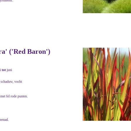
yreneeën.
ra' ('Red Baron')
i
tot
juni
. schaduw, vocht
 met fel rode punten.
menaal.