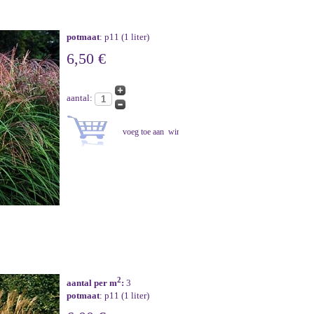
potmaat
: p11 (1 liter)
6,50 €
aantal:
2
aantal per m
:
3
potmaat
: p11 (1 liter)