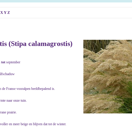
X
Y
Z
s (Stipa calamagrostis)
i
tot
september
alfschaduw
in de Franse vooralpen beeldbepalend is.
rmte naar onze tuin.
rane prairie.
oller en meer beige en blijven dat tot de winter.