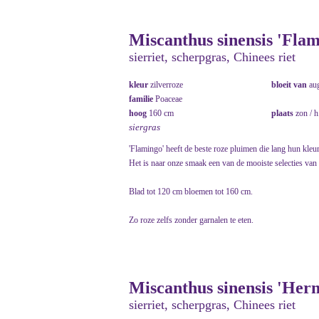
Miscanthus sinensis 'Flam
sierriet, scherpgras, Chinees riet
kleur
zilverroze
bloeit van
au
familie
Poaceae
hoog
160 cm
plaats
zon / 
siergras
'Flamingo' heeft de beste roze pluimen die lang hun kleu
Het is naar onze smaak een van de mooiste selecties van
Blad tot 120 cm bloemen tot 160 cm.
Zo roze zelfs zonder garnalen te eten.
Miscanthus sinensis 'Her
sierriet, scherpgras, Chinees riet