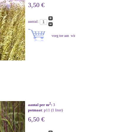
3,50 €
aantal:
2
aantal per m
:
3
potmaat
: p11 (1 liter)
6,50 €