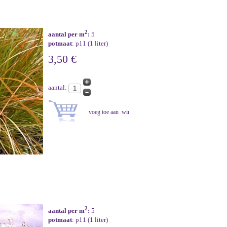
2
aantal per m
:
5
potmaat
: p11 (1 liter)
3,50 €
aantal:
2
aantal per m
:
5
potmaat
: p11 (1 liter)