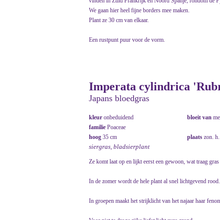
vinden in Zuid Frankrijk en Noord Spanje, rondom de P
We gaan hier heel fijne borders mee maken.
Plant ze 30 cm van elkaar.
Een rustpunt puur voor de vorm.
Imperata cylindrica 'Rub
Japans bloedgras
kleur
onbeduidend
bloeit van
me
familie
Poaceae
hoog
35 cm
plaats
zon. h
siergras, bladsierplant
Ze komt laat op en lijkt eerst een gewoon, wat traag gras
In de zomer wordt de hele plant al snel lichtgevend rood.
In groepen maakt het strijklicht van het najaar haar feno