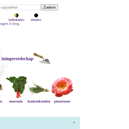
halfschaduw
schaduw
agen is leeg
tuingereedschap
en
moestuin
keukenkruiden
pioenrozen
×