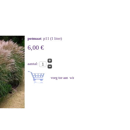
potmaat
: p11 (1 liter)
6,00 €
aantal: