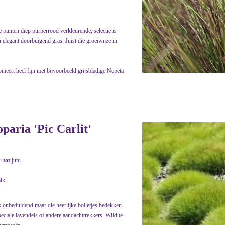
e punten diep purperrood verkleurende, selectie is
 elegant doorbuigend gras. Juist die groeiwijze in
neert heel fijn met bijvoorbeeld grijsbladige Nepeta
oparia 'Pic Carlit'
i
tot
juni
alk
s onbeduidend maar die heerlijke bolletjes bedekken
eciale lavendels of andere aandachttrekkers. Wild te