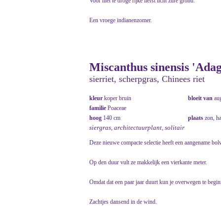
Voor niet te droge rijke liefst licht zure grond.
Een vroege indianenzomer.
Miscanthus sinensis 'Adag
sierriet, scherpgras, Chinees riet
kleur
koper bruin
bloeit van
au
familie
Poaceae
hoog
140 cm
plaats
zon, h
siergras, architectuurplant, solitair
Deze nieuwe compacte selectie heeft een aangename bol
Op den duur vult ze makkelijk een vierkante meter.
Omdat dat een paar jaar duurt kun je overwegen te beginne
Zachtjes dansend in de wind.