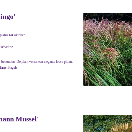
ingo'
gustus
tot
oktober
h.schaduw
r behouden. De plant vormt een elegante losse pluim.
 Ernst Pagels.
mann Mussel'