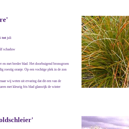
re'
ni
tot
juli
alf schaduw
er en met breder blad. Het doorbuigend bronsgroen
ndig roestig oranje. Op een vochtige plek in de zon
 maar wij weten uit ervaring dat dit een van de
aren met kleurig fris blad glansrijk de winter
ldschleier'