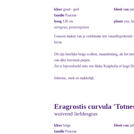
kleur
goud - geel
bloeit van
ju
familie
Poaceae
hoog
120 cm
plaats
zon, h
siergras, prairieplant
Grassen maken van je combinatie iets vanzelfsprekends wa
bevat.
Dit zijn heerlijke beige wolken, maandenlang, als het meezi
van alles bovenuit piepen.
Zet er bijvoorbeeld eens een flinke Kniphofia of hoge Dig
Inheems, sterk en makkelijk.
Eragrostis curvula 'Totn
wuivend liefdesgras
kleur
beige
bloeit van
jul
familie
Poaceae