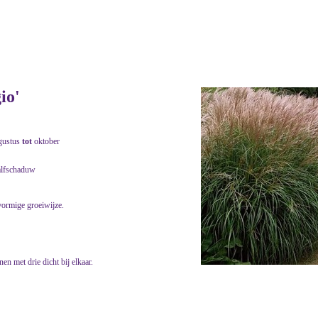
io'
gustus
tot
oktober
alfschaduw
vormige groeiwijze.
n met drie dicht bij elkaar.