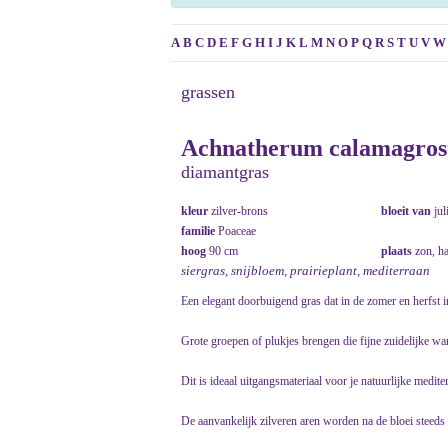
A
B
C
D
E
F
G
H
I
J
K
L
M
N
O
P
Q
R
S
T
U
V
W
grassen
Achnatherum calamagrosti
diamantgras
kleur
zilver-brons
bloeit van
jul
familie
Poaceae
hoog
90 cm
plaats
zon, h
siergras, snijbloem, prairieplant, mediterraan
Een elegant doorbuigend gras dat in de zomer en herfst 
Grote groepen of plukjes brengen die fijne zuidelijke wa
Dit is ideaal uitgangsmateriaal voor je natuurlijke mediter
De aanvankelijk zilveren aren worden na de bloei steeds v