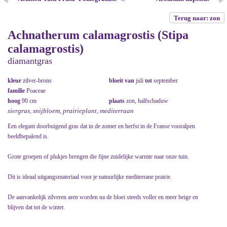
Terug naar: zon
Achnatherum calamagrostis (Stipa
calamagrostis)
diamantgras
kleur
zilver-brons
bloeit van
juli
tot
september
familie
Poaceae
hoog
90 cm
plaats
zon, halfschaduw
siergras, snijbloem, prairieplant, mediterraan
Een elegant doorbuigend gras dat in de zomer en herfst in de Franse vooralpen
beeldbepalend is.
Grote groepen of plukjes brengen die fijne zuidelijke warmte naar onze tuin.
Dit is ideaal uitgangsmateriaal voor je natuurlijke mediterrane prairie.
De aanvankelijk zilveren aren worden na de bloei steeds voller en meer beige en
blijven dat tot de winter.