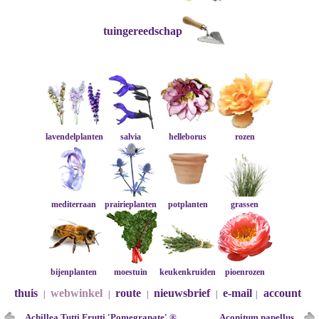
tuingereedschap
lavendelplanten
salvia
helleborus
rozen
mediterraan
prairieplanten
potplanten
grassen
bijenplanten
moestuin
keukenkruiden
pioenrozen
thuis
webwinkel
route
nieuwsbrief
e-mail
account
|
|
|
|
|
Achillea Tutti Frutti 'Pomegranate' ®
Aconitum napellus