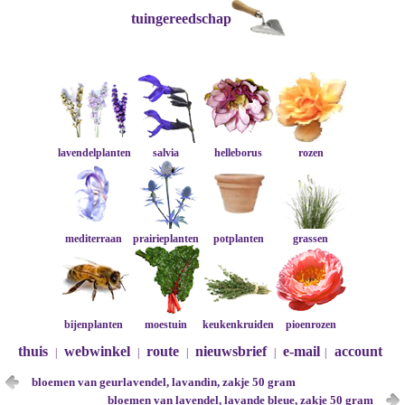
tuingereedschap
lavendelplanten
salvia
helleborus
rozen
mediterraan
prairieplanten
potplanten
grassen
bijenplanten
moestuin
keukenkruiden
pioenrozen
thuis
webwinkel
route
nieuwsbrief
e-mail
account
|
|
|
|
|
bloemen van geurlavendel, lavandin, zakje 50 gram
bloemen van lavendel, lavande bleue, zakje 50 gram