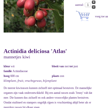
aantal:
Actinidia deliciosa 'Atlas'
mannetjes kiwi
kleur
wit
bloeit van
mei
tot
juni
familie
Actinidiaceae
hoog
600 cm
plaats
zon
klimplant, fruit, vruchtgewas, bijenplant
De meeste kiwirassen kunnen zichzelf niet optimaal bestuiven. De mannelijke
organen zijn vaak onderontwikkeld. Bij een aantal rassen zoals 'Jenny' valt dat
mee. Die kunnen dus zichzelf en ook andere vrouwelijke planten bestuiven.
Omdat stuifmeel en stampers ongelijk rijpen is vruchtzetting altijd beter als er
meerdere rassen bij elkaar staan