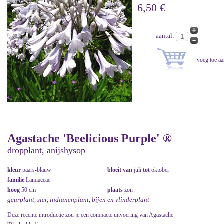
6,50 €
aantal:
Agastache 'Beelicious Purple' ®
dropplant, anijshysop
kleur
paars-blauw
bloeit van
juli
tot
oktober
familie
Lamiaceae
hoog
50 cm
plaats
zon
geurplant, sier, indianenplant, bijen en vlinderplant
Deze recente introductie zou je een compacte uitvoering van Agastache