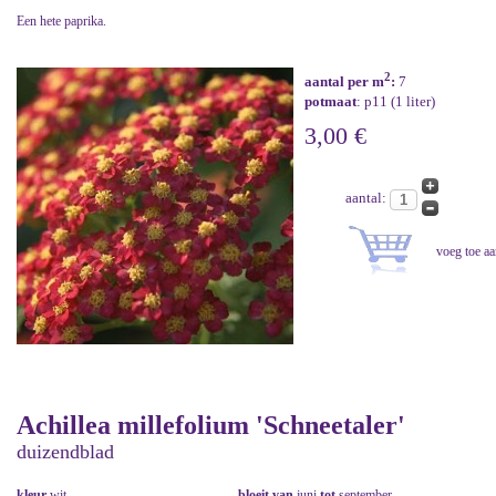
Een hete paprika.
2
aantal per m
:
7
potmaat
: p11 (1 liter)
3,00 €
aantal:
Achillea millefolium 'Schneetaler'
duizendblad
kleur
wit
bloeit van
juni
tot
september