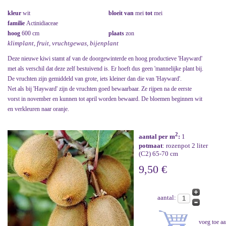
kleur
wit
bloeit van
mei
tot
mei
familie
Actinidiaceae
hoog
600 cm
plaats
zon
klimplant, fruit, vruchtgewas, bijenplant
Deze nieuwe kiwi stamt af van de doorgewinterde en hoog productieve 'Hayward'
met als verschil dat deze zelf bestuivend is. Er hoeft dus geen 'mannelijke plant bij.
De vruchten zijn gemiddeld van grote, iets kleiner dan die van 'Hayward'.
Net als bij 'Hayward' zijn de vruchten goed bewaarbaar. Ze rijpen na de eerste
vorst in november en kunnen tot april worden bewaard. De bloemen beginnen wit
en verkleuren naar oranje.
2
aantal per m
:
1
potmaat
: rozenpot 2 liter
(C2) 65-70 cm
9,50 €
aantal: