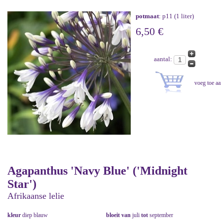
potmaat
: p11 (1 liter)
6,50 €
aantal:
Agapanthus 'Navy Blue' ('Midnight
Star')
Afrikaanse lelie
kleur
diep blauw
bloeit van
juli
tot
september