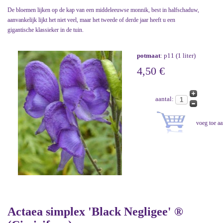
De bloemen lijken op de kap van een middeleeuwse monnik, best in halfschaduw,
aanvankelijk lijkt het niet veel, maar het tweede of derde jaar heeft u een
gigantische klassieker in de tuin.
potmaat
: p11 (1 liter)
4,50 €
aantal:
Actaea simplex 'Black Negligee' ®