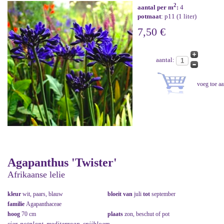
2
aantal per m
:
4
potmaat
: p11 (1 liter)
7,50 €
aantal:
Agapanthus 'Twister'
Afrikaanse lelie
kleur
wit, paars, blauw
bloeit van
juli
tot
september
familie
Agapanthaceae
hoog
70 cm
plaats
zon, beschut of pot
sier, potplant, mediterraan, snijbloem