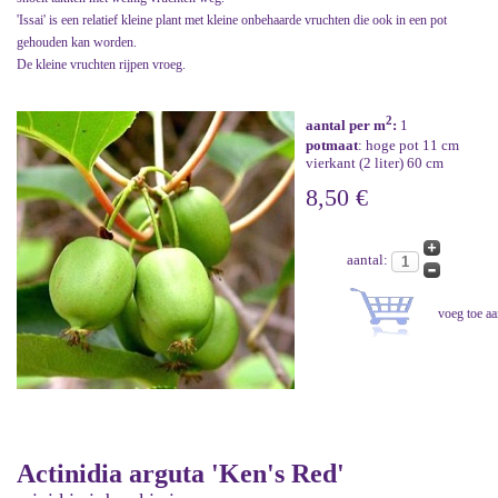
'Issai' is een relatief kleine plant met kleine onbehaarde vruchten die ook in een pot
gehouden kan worden.
De kleine vruchten rijpen vroeg.
2
aantal per m
:
1
potmaat
: hoge pot 11 cm
vierkant (2 liter) 60 cm
8,50 €
aantal:
Actinidia arguta 'Ken's Red'