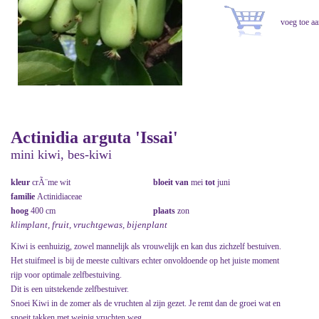
Actinidia arguta 'Issai'
mini kiwi, bes-kiwi
kleur
crÃ¨me wit
bloeit van
mei
tot
juni
familie
Actinidiaceae
hoog
400 cm
plaats
zon
klimplant, fruit, vruchtgewas, bijenplant
Kiwi is eenhuizig, zowel mannelijk als vrouwelijk en kan dus zichzelf bestuiven.
Het stuifmeel is bij de meeste cultivars echter onvoldoende op het juiste moment
rijp voor optimale zelfbestuiving.
Dit is een uitstekende zelfbestuiver.
Snoei Kiwi in de zomer als de vruchten al zijn gezet. Je remt dan de groei wat en
snoeit takken met weinig vruchten weg.