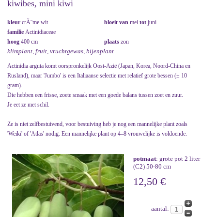
kiwibes, mini kiwi
kleur
crÃ¨me wit
bloeit van
mei
tot
juni
familie
Actinidiaceae
hoog
400 cm
plaats
zon
klimplant, fruit, vruchtgewas, bijenplant
Actinidia arguta komt oorspronkelijk Oost-Azië (Japan, Korea, Noord-China en
Rusland), maar 'Jumbo' is een Italiaanse selectie met relatief grote bessen (± 10
gram).
Die hebben een frisse, zoete smaak met een goede balans tussen zoet en zuur.
Je eet ze met schil.
Ze is niet zelfbestuivend, voor bestuiving heb je nog een mannelijke plant zoals
'Weiki' of 'Atlas' nodig. Een mannelijke plant op 4–8 vrouwelijke is voldoende.
potmaat
: grote pot 2 liter
(C2) 50-80 cm
12,50 €
aantal: