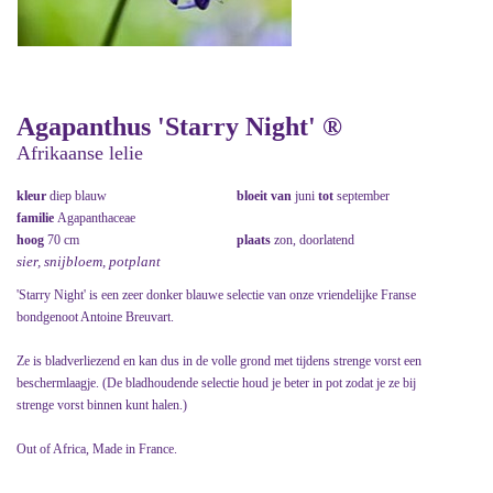
Agapanthus 'Starry Night' ®
Afrikaanse lelie
kleur
diep blauw
bloeit van
juni
tot
september
familie
Agapanthaceae
hoog
70 cm
plaats
zon, doorlatend
sier, snijbloem, potplant
'Starry Night' is een zeer donker blauwe selectie van onze vriendelijke Franse
bondgenoot Antoine Breuvart.
Ze is bladverliezend en kan dus in de volle grond met tijdens strenge vorst een
beschermlaagje. (De bladhoudende selectie houd je beter in pot zodat je ze bij
strenge vorst binnen kunt halen.)
Out of Africa, Made in France.