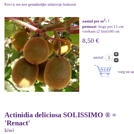
Kiwi is een zeer gemakkelijke ziektevrije fruitsoort.
2
aantal per m
:
1
potmaat
: hoge pot 11 cm
vierkant (2 liter) 60 cm
8,50 €
aantal:
Actinidia deliciosa SOLISSIMO ® =
'Renact'
kiwi