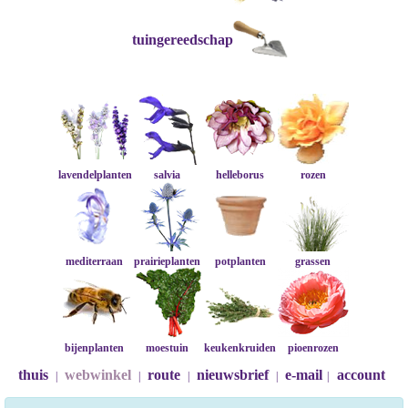
tuingereedschap
lavendelplanten
salvia
helleborus
rozen
mediterraan
prairieplanten
potplanten
grassen
bijenplanten
moestuin
keukenkruiden
pioenrozen
thuis
webwinkel
route
nieuwsbrief
e-mail
account
|
|
|
|
|