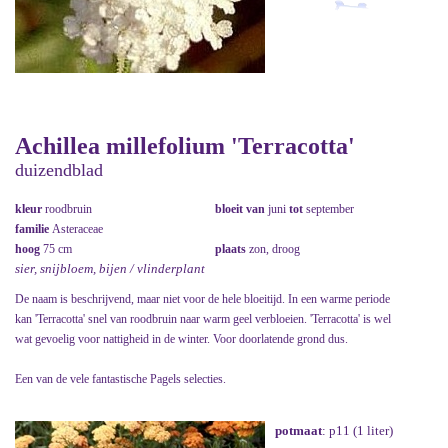
Achillea millefolium 'Terracotta'
duizendblad
kleur
roodbruin
bloeit van
juni
tot
september
familie
Asteraceae
hoog
75 cm
plaats
zon, droog
sier, snijbloem, bijen / vlinderplant
De naam is beschrijvend, maar niet voor de hele bloeitijd. In een warme periode
kan 'Terracotta' snel van roodbruin naar warm geel verbloeien. 'Terracotta' is wel
wat gevoelig voor nattigheid in de winter. Voor doorlatende grond dus.
Een van de vele fantastische Pagels selecties.
potmaat
: p11 (1 liter)