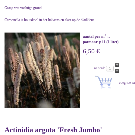
Graag wat vochtige grond.
Carbonella is houtskool in het Italiaans en slaat op de bladkleur.
2
aantal per m
:
5
potmaat
: p11 (1 liter)
6,50 €
aantal:
Actinidia arguta 'Fresh Jumbo'