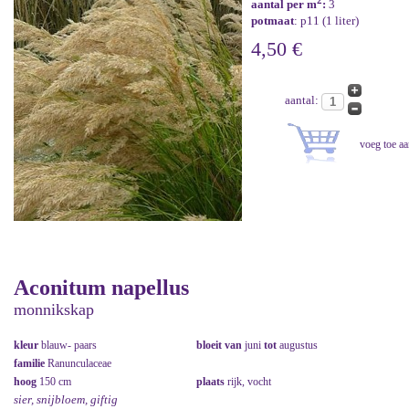
2
aantal per m
:
3
potmaat
: p11 (1 liter)
4,50 €
aantal:
Aconitum napellus
monnikskap
kleur
blauw- paars
bloeit van
juni
tot
augustus
familie
Ranunculaceae
hoog
150 cm
plaats
rijk, vocht
sier, snijbloem, giftig