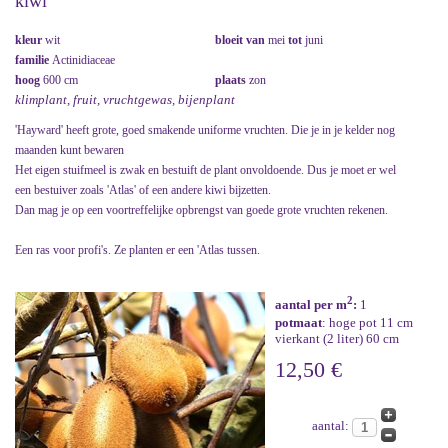
kiwi
kleur
wit
bloeit van
mei
tot
juni
familie
Actinidiaceae
hoog
600 cm
plaats
zon
klimplant, fruit, vruchtgewas, bijenplant
'Hayward' heeft grote, goed smakende uniforme vruchten. Die je in je kelder nog
maanden kunt bewaren
Het eigen stuifmeel is zwak en bestuift de plant onvoldoende. Dus je moet er wel
een bestuiver zoals 'Atlas' of een andere kiwi bijzetten.
Dan mag je op een voortreffelijke opbrengst van goede grote vruchten rekenen.
Een ras voor profi's. Ze planten er een 'Atlas tussen.
2
aantal per m
:
1
potmaat
: hoge pot 11 cm
vierkant (2 liter) 60 cm
12,50 €
aantal: