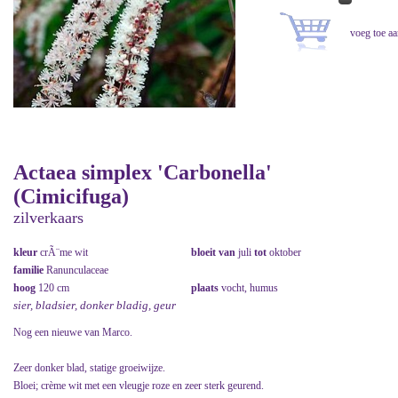
Actaea simplex 'Carbonella'
(Cimicifuga)
zilverkaars
kleur
crÃ¨me wit
bloeit van
juli
tot
oktober
familie
Ranunculaceae
hoog
120 cm
plaats
vocht, humus
sier, bladsier, donker bladig, geur
Nog een nieuwe van Marco.
Zeer donker blad, statige groeiwijze.
Bloei; crème wit met een vleugje roze en zeer sterk geurend.