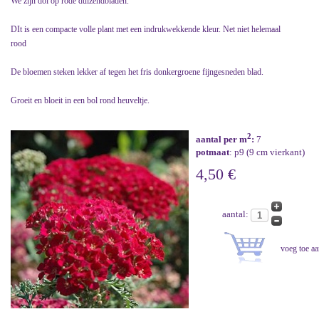
We zijn dol op rode duizendbladen.
DIt is een compacte volle plant met een indrukwekkende kleur. Net niet helemaal
rood
De bloemen steken lekker af tegen het fris donkergroene fijngesneden blad.
Groeit en bloeit in een bol rond heuveltje.
2
aantal per m
:
7
potmaat
: p9 (9 cm vierkant)
4,50 €
aantal: