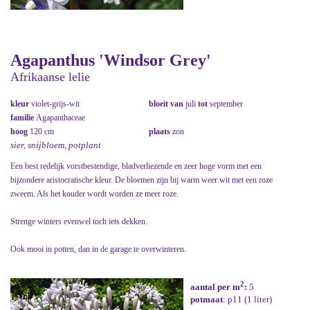
Agapanthus 'Windsor Grey'
Afrikaanse lelie
kleur
violet-grijs-wit
bloeit van
juli
tot
september
familie
Agapanthaceae
hoog
120 cm
plaats
zon
sier, snijbloem, potplant
Een best redelijk vorstbestendige, bladverliezende en zeer hoge vorm met een
bijzondere aristocratische kleur. De bloemen zijn bij warm weer wit met een roze
zweem. Als het kouder wordt worden ze meer roze.
Strenge winters evenwel toch iets dekken.
Ook mooi in potten, dan in de garage te overwinteren.
2
aantal per m
:
5
potmaat
: p11 (1 liter)