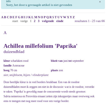
info
×
Sorry, het door u gevraagde artikel is niet gevonden
A
B
C
D
E
F
G
H
I
J
K
L
M
N
O
P
Q
R
S
T
U
V
W
X
Y
Z
2
3
volgende
einde
resultaten 1 - 25 van 66
start
vorige
1
A
Achillea millefolium 'Paprika'
duizendblad
kleur
scharlaken rood
bloeit van
juni
tot
september
familie
Asteraceae
hoog
70 cm
plaats
zon
sier, snijbloem, bijen / vlinderplant
Deze heerlijke kleur is in veel borders bruikbaar. Een van de roodste
duizendbladen moet ik zeggen om niet in de discussie: wat is de roodste, verstrikt
te raken. 'Paprika' is geweldig maar de concurrentie wordt steeds grootser.
Salvia nemerosa en Perovskia ernaast zetten zijn inkoppertjes maar overweeg ook
eens te mengen met nog meer rood voor een vurige border.