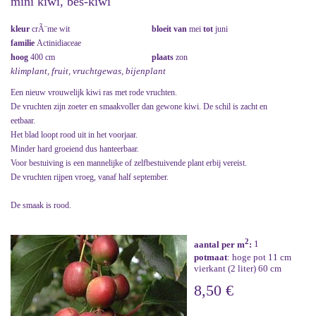
mini kiwi, bes-kiwi
kleur
crÃ¨me wit
bloeit van
mei
tot
juni
familie
Actinidiaceae
hoog
400 cm
plaats
zon
klimplant, fruit, vruchtgewas, bijenplant
Een nieuw vrouwelijk kiwi ras met rode vruchten.
De vruchten zijn zoeter en smaakvoller dan gewone kiwi. De schil is zacht en
eetbaar.
Het blad loopt rood uit in het voorjaar.
Minder hard groeiend dus hanteerbaar.
Voor bestuiving is een mannelijke of zelfbestuivende plant erbij vereist.
De vruchten rijpen vroeg, vanaf half september.
De smaak is rood.
2
aantal per m
:
1
potmaat
: hoge pot 11 cm
vierkant (2 liter) 60 cm
8,50 €