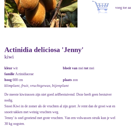
Actinidia deliciosa 'Jenny'
kiwi
kleur
wit
bloeit van
mei
tot
mei
familie
Actinidiaceae
hoog
600 cm
plaats
zon
klimplant, fruit, vruchtgewas, bijenplant
De meeste kiwirassen zijn niet goed zelfbestuivend. Deze heeft geen bestuiver
nodig.
Snoei Kiwi in de zomer als de vruchten al zijn gezet. Je remt dan de groei wat en
snoeit takken met weinig vruchten weg.
'Jenny' is snel groeiend met grote vruchten. Van een volwassen struik kun je wel
30 kg oogsten.