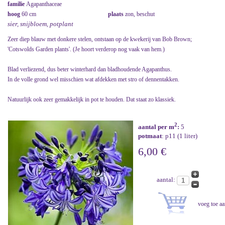
familie
Agapanthaceae
hoog
60 cm
plaats
zon, beschut
sier, snijbloem, potplant
Zeer diep blauw met donkere stelen, ontstaan op de kwekerij van Bob Brown;
'Cotswolds Garden plants'. (Je hoort verderop nog vaak van hem.)
Blad verliezend, dus beter winterhard dan bladhoudende Agapanthus.
In de volle grond wel misschien wat afdekken met stro of dennentakken.
Natuurlijk ook zeer gemakkelijk in pot te houden. Dat staat zo klassiek.
2
aantal per m
:
5
potmaat
: p11 (1 liter)
6,00 €
aantal: