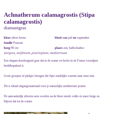
Achnatherum calamagrostis (Stipa
calamagrostis)
diamantgras
kleur
zilver-brons
bloeit van
juli
tot
september
familie
Poaceae
hoog
90 cm
plaats
zon, halfschaduw
siergras, snijbloem, prairieplant, mediterraan
Een elegant doorbuigend gras dat in de zomer en herfst in de Franse vooralpen
beeldbepalend is.
Grote groepen of plukjes brengen die fijne zuidelijke warmte naar onze tuin.
Dit is ideaal uitgangsmateriaal voor je natuurlijke mediterrane prairie.
De aanvankelijk zilveren aren worden na de bloei steeds voller en meer beige en
blijven dat tot de winter.