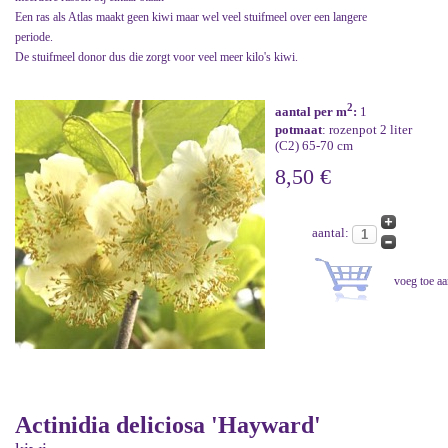
Een ras als Atlas maakt geen kiwi maar wel veel stuifmeel over een langere
periode.
De stuifmeel donor dus die zorgt voor veel meer kilo's kiwi.
2
aantal per m
:
1
potmaat
: rozenpot 2 liter
(C2) 65-70 cm
8,50 €
aantal:
Actinidia deliciosa 'Hayward'