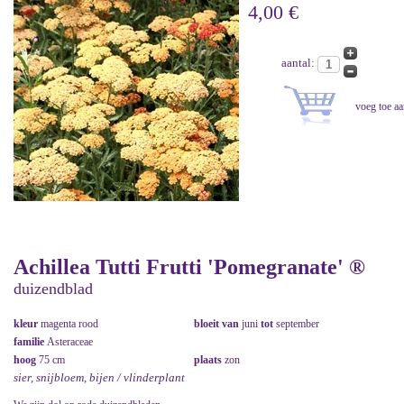
4,00 €
aantal:
Achillea Tutti Frutti 'Pomegranate' ®
duizendblad
kleur
magenta rood
bloeit van
juni
tot
september
familie
Asteraceae
hoog
75 cm
plaats
zon
sier, snijbloem, bijen / vlinderplant