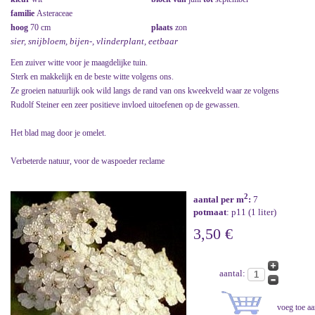
familie
Asteraceae
hoog
70 cm
plaats
zon
sier, snijbloem, bijen-, vlinderplant, eetbaar
Een zuiver witte voor je maagdelijke tuin.
Sterk en makkelijk en de beste witte volgens ons.
Ze groeien natuurlijk ook wild langs de rand van ons kweekveld waar ze volgens
Rudolf Steiner een zeer positieve invloed uitoefenen op de gewassen.
Het blad mag door je omelet.
Verbeterde natuur, voor de waspoeder reclame
2
aantal per m
:
7
potmaat
: p11 (1 liter)
3,50 €
aantal: