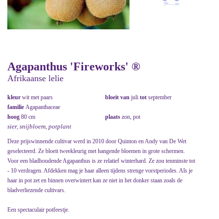
Agapanthus 'Fireworks' ®
Afrikaanse lelie
kleur
wit met paars
bloeit van
juli
tot
september
familie
Agapanthaceae
hoog
80 cm
plaats
zon, pot
sier, snijbloem, potplant
Deze prijswinnende cultivar werd in 2010 door Quinton en Andy van De Wet
geselecteerd. Ze bloeit tweekleurig met hangende bloemen in grote schermen.
Voor een bladhoudende Agapanthus is ze relatief winterhard. Ze zou tenminste tot
- 10 verdragen. Afdekken mag je haar alleen tijdens strenge vorstperiodes. Als je
haar in pot zet en binnen overwintert kan ze niet in het donker staan zoals de
bladverliezende cultivars.
Een spectaculair potfeestje.