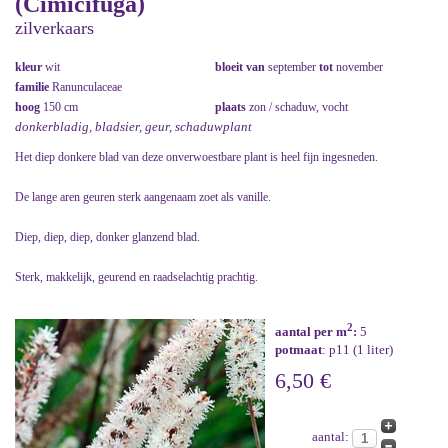
(Cimicifuga)
zilverkaars
kleur
wit
bloeit van
september
tot
november
familie
Ranunculaceae
hoog
150 cm
plaats
zon / schaduw, vocht
donkerbladig, bladsier, geur, schaduwplant
Het diep donkere blad van deze onverwoestbare plant is heel fijn ingesneden.
De lange aren geuren sterk aangenaam zoet als vanille.
Diep, diep, diep, donker glanzend blad.
Sterk, makkelijk, geurend en raadselachtig prachtig.
2
aantal per m
:
5
potmaat
: p11 (1 liter)
6,50 €
aantal: