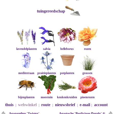
tuingereedschap
lavendelplanten
salvia
helleborus
rozen
mediterraan
prairieplanten
potplanten
grassen
bijenplanten
moestuin
keukenkruiden
pioenrozen
thuis
webwinkel
route
nieuwsbrief
e-mail
account
|
|
|
|
|
Agapanthus 'Twister'
Agastache 'Beelicious Purple' ®