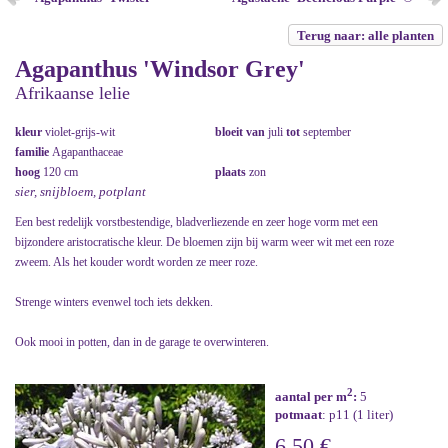
Terug naar: alle planten
Agapanthus 'Windsor Grey'
Afrikaanse lelie
kleur
violet-grijs-wit
bloeit van
juli
tot
september
familie
Agapanthaceae
hoog
120 cm
plaats
zon
sier, snijbloem, potplant
Een best redelijk vorstbestendige, bladverliezende en zeer hoge vorm met een
bijzondere aristocratische kleur. De bloemen zijn bij warm weer wit met een roze
zweem. Als het kouder wordt worden ze meer roze.
Strenge winters evenwel toch iets dekken.
Ook mooi in potten, dan in de garage te overwinteren.
2
aantal per m
:
5
potmaat
: p11 (1 liter)
6,50 €