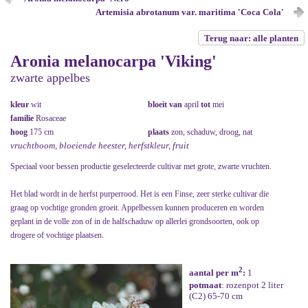
Artemisia abrotanum var. maritima 'Coca Cola'
Terug naar: alle planten
Aronia melanocarpa 'Viking'
zwarte appelbes
kleur
wit
bloeit van
april
tot
mei
familie
Rosaceae
hoog
175 cm
plaats
zon, schaduw, droog, nat
vruchtboom, bloeiende heester, herfstkleur, fruit
Speciaal voor bessen productie geselecteerde cultivar met grote, zwarte vruchten.
Het blad wordt in de herfst purperrood. Het is een Finse, zeer sterke cultivar die
graag op vochtige gronden groeit. Appelbessen kunnen produceren en worden
geplant in de volle zon of in de halfschaduw op allerlei grondsoorten, ook op
drogere of vochtige plaatsen.
2
aantal per m
:
1
potmaat
: rozenpot 2 liter
(C2) 65-70 cm