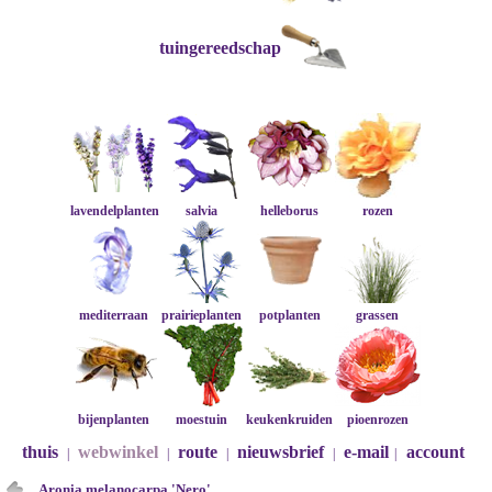
tuingereedschap
lavendelplanten
salvia
helleborus
rozen
mediterraan
prairieplanten
potplanten
grassen
bijenplanten
moestuin
keukenkruiden
pioenrozen
thuis
webwinkel
route
nieuwsbrief
e-mail
account
|
|
|
|
|
Aronia melanocarpa 'Nero'