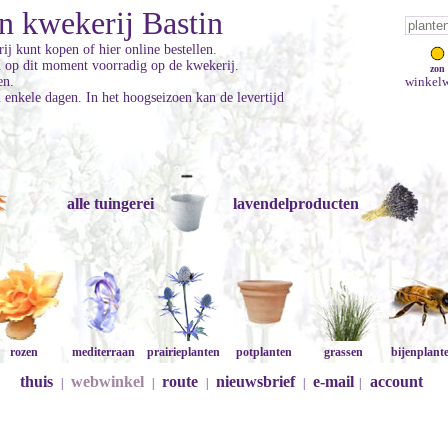
n kwekerij Bastin
ij kunt kopen of hier online bestellen.
jn op dit moment voorradig op de kwekerij.
zon
en.
winkelw
enkele dagen. In het hoogseizoen kan de levertijd
alle tuingerei
lavendelproducten
rozen
mediterraan
prairieplanten
potplanten
grassen
bijenplant
thuis
webwinkel
route
nieuwsbrief
e-mail
account
|
|
|
|
|