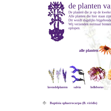
de planten va
De planten die je op de kweker
Alle planten die hier staan zi
Dit wordt dagelijks bijgehoud
Wij verzenden normaal binnen 
oplopen.
alle planten
lavendelplanten
salvia
helleborus
Baptisia sphaerocarpa (B. viridis)