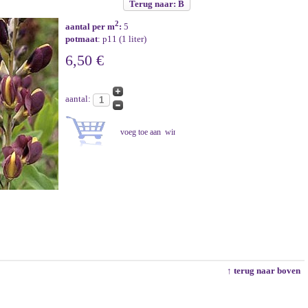
Terug naar: B
2
aantal per m
:
5
potmaat
: p11 (1 liter)
6,50 €
aantal:
↑ terug naar boven