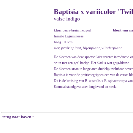
Baptisia x variicolor 'Twi
valse indigo
kleur
paars-bruin met geel
bloeit van
ap
familie
Leguminosae
hoog
100 cm
sier, prairieplant, bijenplant, vlinderplant
De bloemen van deze spectaculaire recente introductie v
bruin met een geel keeltje. Het blad is wat grijs-blauw.
De bloemen staan in lange aren duidelijk zichtbaar boven
Baptisia is voor de prairiebegrippen een van de eerste blo
Dit is de kruising van B. australis x B. sphaerocarpa van 
Eenmaal standgevat zeer langlevend en sterk.
terug naar boven ↑