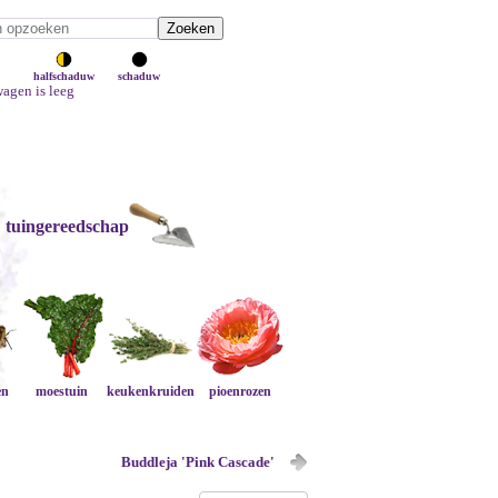
halfschaduw
schaduw
agen is leeg
tuingereedschap
en
moestuin
keukenkruiden
pioenrozen
Buddleja 'Pink Cascade'