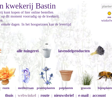
n kwekerij Bastin
ij kunt kopen of hier online bestellen.
jn op dit moment voorradig op de kwekerij.
zon
en.
winkelw
enkele dagen. In het hoogseizoen kan de levertijd
alle tuingerei
lavendelproducten
rozen
mediterraan
prairieplanten
potplanten
grassen
bijenplant
thuis
webwinkel
route
nieuwsbrief
e-mail
account
|
|
|
|
|