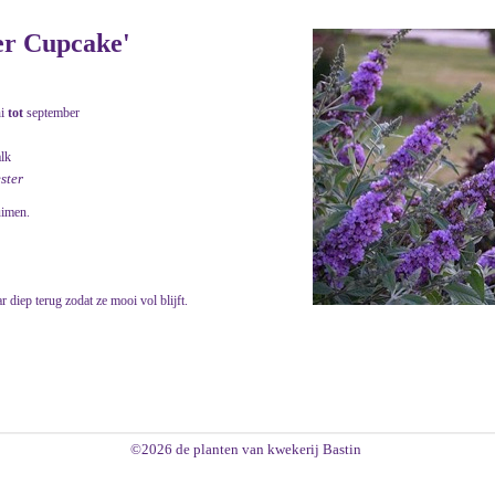
er Cupcake'
ni
tot
september
alk
ester
uimen.
r diep terug zodat ze mooi vol blijft.
©2026 de planten van kwekerij Bastin