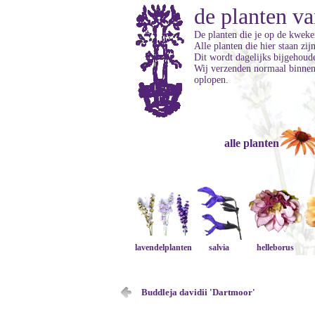
de planten va
De planten die je op de kweker
Alle planten die hier staan zi
Dit wordt dagelijks bijgehoud
Wij verzenden normaal binnen 
oplopen.
alle planten
lavendelplanten
salvia
helleborus
Buddleja davidii 'Dartmoor'