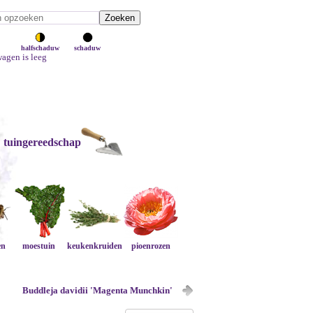
halfschaduw
schaduw
agen is leeg
tuingereedschap
en
moestuin
keukenkruiden
pioenrozen
Buddleja davidii 'Magenta Munchkin'