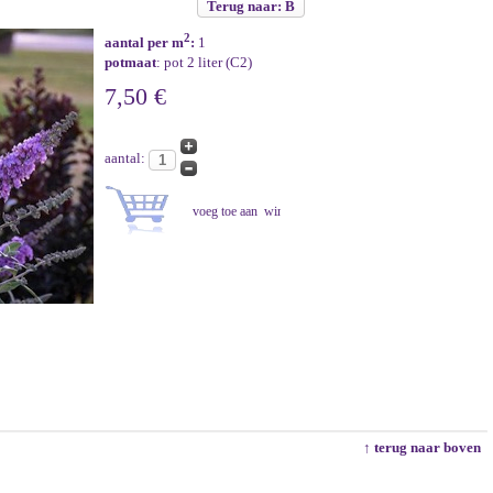
Terug naar: B
2
aantal per m
:
1
potmaat
: pot 2 liter (C2)
7,50 €
aantal:
↑ terug naar boven