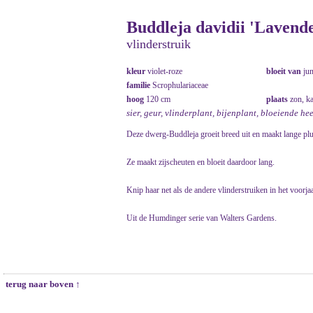
Buddleja davidii 'Lavend
vlinderstruik
kleur
violet-roze
bloeit van
ju
familie
Scrophulariaceae
hoog
120 cm
plaats
zon, k
sier, geur, vlinderplant, bijenplant, bloeiende he
Deze dwerg-Buddleja groeit breed uit en maakt lange pl
Ze maakt zijscheuten en bloeit daardoor lang.
Knip haar net als de andere vlinderstruiken in het voorjaa
Uit de Humdinger serie van Walters Gardens.
terug naar boven ↑