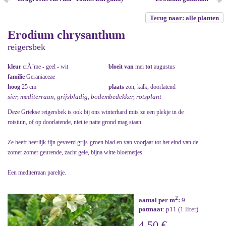
Terug naar: alle planten
Erodium chrysanthum
reigersbek
kleur
crÃ¨me - geel - wit
bloeit van
mei
tot
augustus
familie
Geraniaceae
hoog
25 cm
plaats
zon, kalk, doorlatend
sier, mediterraan, grijsbladig, bodembedekker, rotsplant
Deze Griekse reigersbek is ook bij ons winterhard mits ze een plekje in de
rotstuin, of op doorlatende, niet te natte grond mag staan.
Ze heeft heerlijk fijn geveerd grijs-groen blad en van voorjaar tot het eind van de
zomer zomer geurende, zacht gele, bijna witte bloemetjes.
Een mediterraan pareltje.
2
aantal per m
:
9
potmaat
: p11 (1 liter)
4,50 €