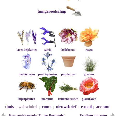
tuingereedschap
lavendelplanten
salvia
helleborus
rozen
mediterraan
prairieplanten
potplanten
grassen
bijenplanten
moestuin
keukenkruiden
pioenrozen
thuis
webwinkel
route
nieuwsbrief
e-mail
account
|
|
|
|
|
Eragrostis curvula 'Totnes Burgundy'
Erodium guttatum