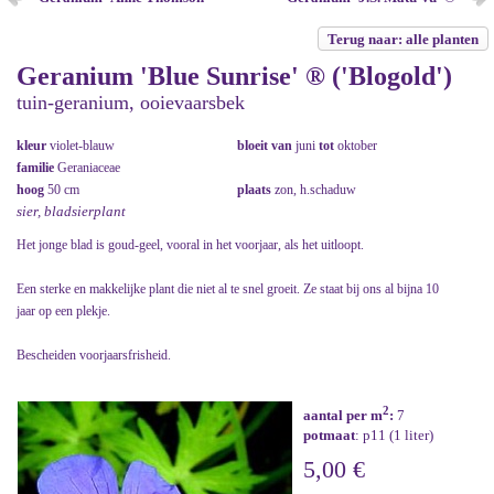
Terug naar: alle planten
Geranium 'Blue Sunrise' ® ('Blogold')
tuin-geranium, ooievaarsbek
kleur
violet-blauw
bloeit van
juni
tot
oktober
familie
Geraniaceae
hoog
50 cm
plaats
zon, h.schaduw
sier, bladsierplant
Het jonge blad is goud-geel, vooral in het voorjaar, als het uitloopt.
Een sterke en makkelijke plant die niet al te snel groeit. Ze staat bij ons al bijna 10
jaar op een plekje.
Bescheiden voorjaarsfrisheid.
2
aantal per m
:
7
potmaat
: p11 (1 liter)
5,00 €