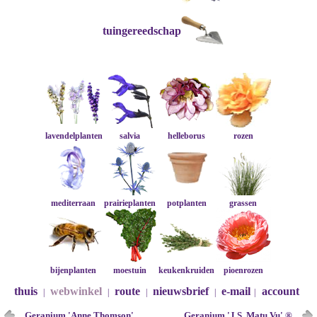
tuingereedschap
lavendelplanten
salvia
helleborus
rozen
mediterraan
prairieplanten
potplanten
grassen
bijenplanten
moestuin
keukenkruiden
pioenrozen
thuis
webwinkel
route
nieuwsbrief
e-mail
account
|
|
|
|
|
Geranium 'Anne Thomson'
Geranium 'J.S. Matu Vu' ®