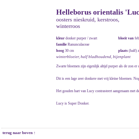
Helleborus orientalis 'Lu
oosters nieskruid, kerstroos,
winterroos
kleur
donker purper / zwart
bloeit van
fe
familie
Ranunculaceae
hoog
30 cm
plaats
(half) 
winterbloeier, half bladhoudend, bijenplant
Zwarte bloemen zijn eigenlijk altijd purper als de zon er 
Dit is een lage zeer donkere met vrij kleine bloemen. No
Het gouden hart van Lucy contrasteert aangenaam met d
Lucy is Super Donker.
terug naar boven ↑