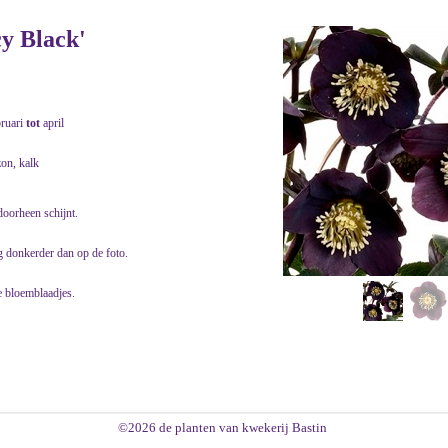
cy Black'
bruari
tot
april
zon, kalk
doorheen schijnt.
g donkerder dan op de foto.
e bloemblaadjes.
©2026 de planten van kwekerij Bastin