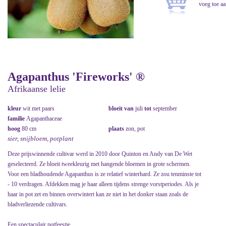
Agapanthus 'Fireworks' ®
Afrikaanse lelie
kleur
wit met paars
bloeit van
juli
tot
september
familie
Agapanthaceae
hoog
80 cm
plaats
zon, pot
sier, snijbloem, potplant
Deze prijswinnende cultivar werd in 2010 door Quinton en Andy van De Wet
geselecteerd. Ze bloeit tweekleurig met hangende bloemen in grote schermen.
Voor een bladhoudende Agapanthus is ze relatief winterhard. Ze zou tenminste tot
- 10 verdragen. Afdekken mag je haar alleen tijdens strenge vorstperiodes. Als je
haar in pot zet en binnen overwintert kan ze niet in het donker staan zoals de
bladverliezende cultivars.
Een spectaculair potfeestje.