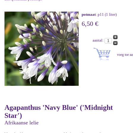
potmaat
: p11 (1 liter)
6,50 €
aantal:
Agapanthus 'Navy Blue' ('Midnight
Star')
Afrikaanse lelie