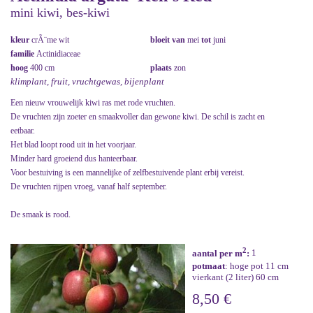
mini kiwi, bes-kiwi
kleur
crÃ¨me wit
bloeit van
mei
tot
juni
familie
Actinidiaceae
hoog
400 cm
plaats
zon
klimplant, fruit, vruchtgewas, bijenplant
Een nieuw vrouwelijk kiwi ras met rode vruchten.
De vruchten zijn zoeter en smaakvoller dan gewone kiwi. De schil is zacht en
eetbaar.
Het blad loopt rood uit in het voorjaar.
Minder hard groeiend dus hanteerbaar.
Voor bestuiving is een mannelijke of zelfbestuivende plant erbij vereist.
De vruchten rijpen vroeg, vanaf half september.
De smaak is rood.
2
aantal per m
:
1
potmaat
: hoge pot 11 cm
vierkant (2 liter) 60 cm
8,50 €