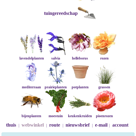
tuingereedschap
lavendelplanten
salvia
helleborus
rozen
mediterraan
prairieplanten
potplanten
grassen
bijenplanten
moestuin
keukenkruiden
pioenrozen
thuis
webwinkel
route
nieuwsbrief
e-mail
account
|
|
|
|
|