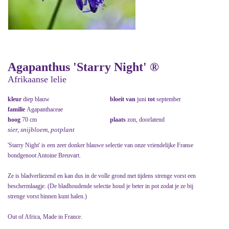
Agapanthus 'Starry Night' ®
Afrikaanse lelie
kleur
diep blauw
bloeit van
juni
tot
september
familie
Agapanthaceae
hoog
70 cm
plaats
zon, doorlatend
sier, snijbloem, potplant
'Starry Night' is een zeer donker blauwe selectie van onze vriendelijke Franse
bondgenoot Antoine Breuvart.
Ze is bladverliezend en kan dus in de volle grond met tijdens strenge vorst een
beschermlaagje. (De bladhoudende selectie houd je beter in pot zodat je ze bij
strenge vorst binnen kunt halen.)
Out of Africa, Made in France.