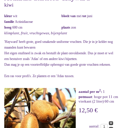
kiwi
kleur
wit
bloeit van
mei
tot
juni
familie
Actinidiaceae
hoog
600 cm
plaats
zon
klimplant, fruit, vruchtgewas, bijenplant
'Hayward' heeft grote, goed smakende uniforme vruchten. Die je in je kelder nog
maanden kunt bewaren
Het eigen stuifmeel is zwak en bestuift de plant onvoldoende. Dus je moet er wel
een bestuiver zoals 'Atlas' of een andere kiwi bijzetten.
Dan mag je op een voortreffelijke opbrengst van goede grote vruchten rekenen.
Een ras voor profi's. Ze planten er een 'Atlas tussen.
2
aantal per m
:
1
potmaat
: hoge pot 11 cm
vierkant (2 liter) 60 cm
12,50 €
aantal: