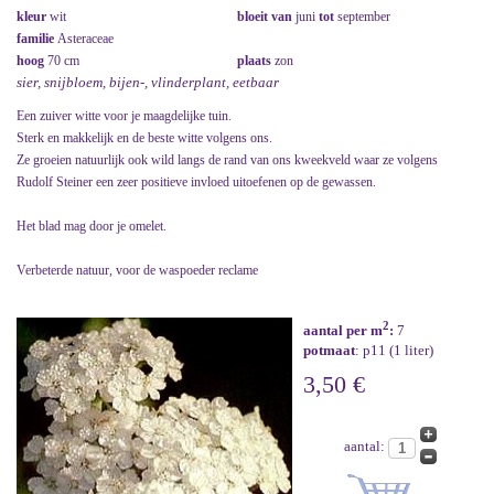
kleur
wit
bloeit van
juni
tot
september
familie
Asteraceae
hoog
70 cm
plaats
zon
sier, snijbloem, bijen-, vlinderplant, eetbaar
Een zuiver witte voor je maagdelijke tuin.
Sterk en makkelijk en de beste witte volgens ons.
Ze groeien natuurlijk ook wild langs de rand van ons kweekveld waar ze volgens
Rudolf Steiner een zeer positieve invloed uitoefenen op de gewassen.
Het blad mag door je omelet.
Verbeterde natuur, voor de waspoeder reclame
2
aantal per m
:
7
potmaat
: p11 (1 liter)
3,50 €
aantal: