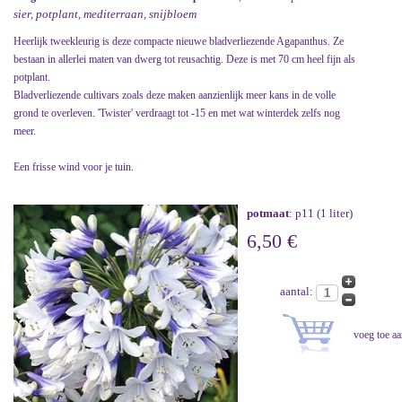
sier, potplant, mediterraan, snijbloem
Heerlijk tweekleurig is deze compacte nieuwe bladverliezende Agapanthus. Ze
bestaan in allerlei maten van dwerg tot reusachtig. Deze is met 70 cm heel fijn als
potplant.
Bladverliezende cultivars zoals deze maken aanzienlijk meer kans in de volle
grond te overleven. 'Twister' verdraagt tot -15 en met wat winterdek zelfs nog
meer.
Een frisse wind voor je tuin.
potmaat
: p11 (1 liter)
6,50 €
aantal: