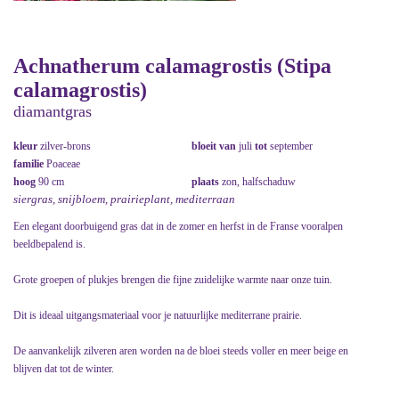
Achnatherum calamagrostis (Stipa
calamagrostis)
diamantgras
kleur
zilver-brons
bloeit van
juli
tot
september
familie
Poaceae
hoog
90 cm
plaats
zon, halfschaduw
siergras, snijbloem, prairieplant, mediterraan
Een elegant doorbuigend gras dat in de zomer en herfst in de Franse vooralpen
beeldbepalend is.
Grote groepen of plukjes brengen die fijne zuidelijke warmte naar onze tuin.
Dit is ideaal uitgangsmateriaal voor je natuurlijke mediterrane prairie.
De aanvankelijk zilveren aren worden na de bloei steeds voller en meer beige en
blijven dat tot de winter.