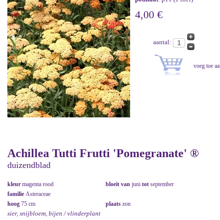
4,00 €
aantal:
Achillea Tutti Frutti 'Pomegranate' ®
duizendblad
kleur
magenta rood
bloeit van
juni
tot
september
familie
Asteraceae
hoog
75 cm
plaats
zon
sier, snijbloem, bijen / vlinderplant