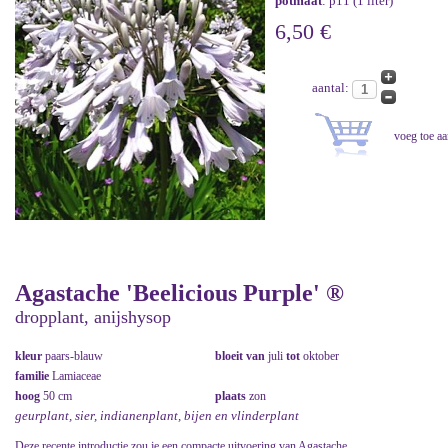
potmaat
: p11 (1 liter)
6,50 €
aantal:
Agastache 'Beelicious Purple' ®
dropplant, anijshysop
kleur
paars-blauw
bloeit van
juli
tot
oktober
familie
Lamiaceae
hoog
50 cm
plaats
zon
geurplant, sier, indianenplant, bijen en vlinderplant
Deze recente introductie zou je een compacte uitvoering van Agastache