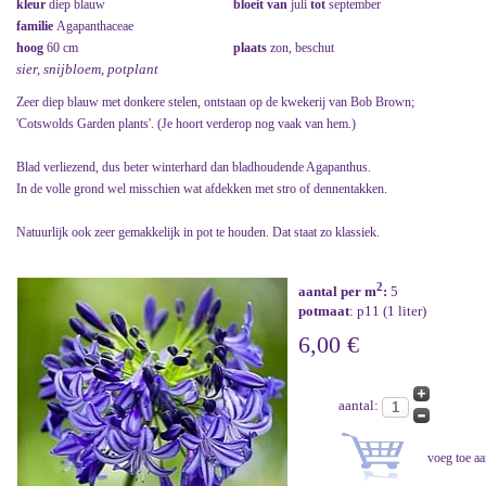
kleur
diep blauw
bloeit van
juli
tot
september
familie
Agapanthaceae
hoog
60 cm
plaats
zon, beschut
sier, snijbloem, potplant
Zeer diep blauw met donkere stelen, ontstaan op de kwekerij van Bob Brown;
'Cotswolds Garden plants'. (Je hoort verderop nog vaak van hem.)
Blad verliezend, dus beter winterhard dan bladhoudende Agapanthus.
In de volle grond wel misschien wat afdekken met stro of dennentakken.
Natuurlijk ook zeer gemakkelijk in pot te houden. Dat staat zo klassiek.
2
aantal per m
:
5
potmaat
: p11 (1 liter)
6,00 €
aantal: