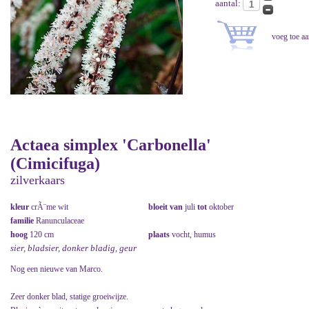
aantal:
Actaea simplex 'Carbonella'
(Cimicifuga)
zilverkaars
kleur
crÃ¨me wit
bloeit van
juli
tot
oktober
familie
Ranunculaceae
hoog
120 cm
plaats
vocht, humus
sier, bladsier, donker bladig, geur
Nog een nieuwe van Marco.
Zeer donker blad, statige groeiwijze.