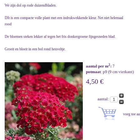
We zijn dol op rode duizendbladen.
DIt is een compacte volle plant met een indrukwekkende kleur. Net niet helemaal
rood
De bloemen steken lekker af tegen het fris donkergroene fijngesneden blad.
Groeit en bloeit in een bol rond heuveltje.
2
aantal per m
:
7
potmaat
: p9 (9 cm vierkant)
4,50 €
aantal: