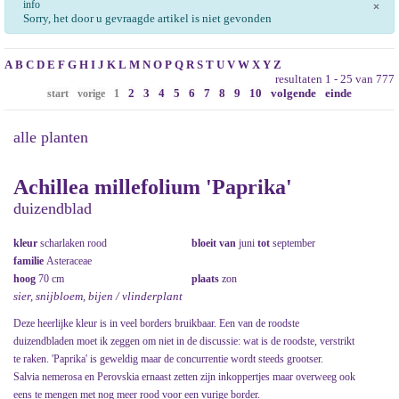
info
×
Sorry, het door u gevraagde artikel is niet gevonden
A
B
C
D
E
F
G
H
I
J
K
L
M
N
O
P
Q
R
S
T
U
V
W
X
Y
Z
resultaten 1 - 25 van 777
2
3
4
5
6
7
8
9
10
volgende
einde
start
vorige
1
alle planten
Achillea millefolium 'Paprika'
duizendblad
kleur
scharlaken rood
bloeit van
juni
tot
september
familie
Asteraceae
hoog
70 cm
plaats
zon
sier, snijbloem, bijen / vlinderplant
Deze heerlijke kleur is in veel borders bruikbaar. Een van de roodste
duizendbladen moet ik zeggen om niet in de discussie: wat is de roodste, verstrikt
te raken. 'Paprika' is geweldig maar de concurrentie wordt steeds grootser.
Salvia nemerosa en Perovskia ernaast zetten zijn inkoppertjes maar overweeg ook
eens te mengen met nog meer rood voor een vurige border.