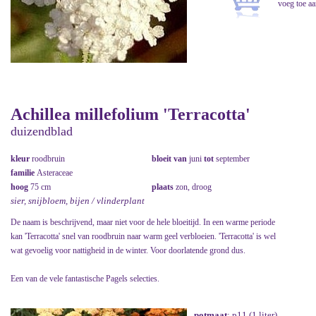
Achillea millefolium 'Terracotta'
duizendblad
kleur
roodbruin
bloeit van
juni
tot
september
familie
Asteraceae
hoog
75 cm
plaats
zon, droog
sier, snijbloem, bijen / vlinderplant
De naam is beschrijvend, maar niet voor de hele bloeitijd. In een warme periode
kan 'Terracotta' snel van roodbruin naar warm geel verbloeien. 'Terracotta' is wel
wat gevoelig voor nattigheid in de winter. Voor doorlatende grond dus.
Een van de vele fantastische Pagels selecties.
potmaat
: p11 (1 liter)