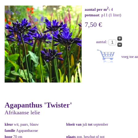
2
aantal per m
:
4
potmaat
: p11 (1 liter)
7,50 €
aantal:
Agapanthus 'Twister'
Afrikaanse lelie
kleur
wit, paars, blauw
bloeit van
juli
tot
september
familie
Agapanthaceae
hoog
70 cm
plaats
zon, beschut of pot