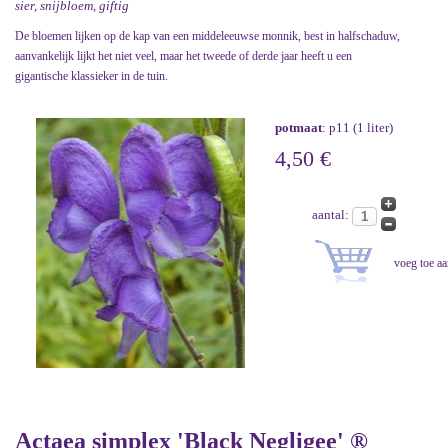
sier, snijbloem, giftig
De bloemen lijken op de kap van een middeleeuwse monnik, best in halfschaduw,
aanvankelijk lijkt het niet veel, maar het tweede of derde jaar heeft u een
gigantische klassieker in de tuin.
potmaat
: p11 (1 liter)
4,50 €
aantal:
Actaea simplex 'Black Negligee' ®