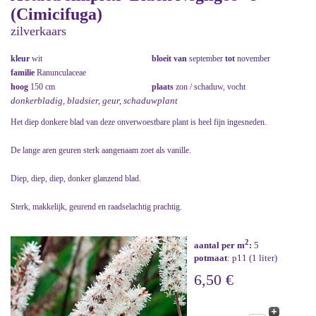
(Cimicifuga)
zilverkaars
kleur
wit
bloeit van
september
tot
november
familie
Ranunculaceae
hoog
150 cm
plaats
zon / schaduw, vocht
donkerbladig, bladsier, geur, schaduwplant
Het diep donkere blad van deze onverwoestbare plant is heel fijn ingesneden.
De lange aren geuren sterk aangenaam zoet als vanille.
Diep, diep, diep, donker glanzend blad.
Sterk, makkelijk, geurend en raadselachtig prachtig.
2
aantal per m
:
5
potmaat
: p11 (1 liter)
6,50 €