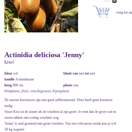
Actinidia deliciosa 'Jenny'
kiwi
kleur
wit
bloeit van
mei
tot
mei
familie
Actinidiaceae
hoog
600 cm
plaats
zon
klimplant, fruit, vruchtgewas, bijenplant
De meeste kiwirassen zijn niet goed zelfbestuivend. Deze heeft geen bestuiver
nodig.
Snoei Kiwi in de zomer als de vruchten al zijn gezet. Je remt dan de groei wat en
snoeit takken met weinig vruchten weg.
'Jenny' is snel groeiend met grote vruchten. Van een volwassen struik kun je wel
30 kg oogsten.