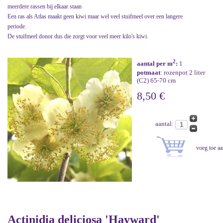
meerdere rassen bij elkaar staan
Een ras als Atlas maakt geen kiwi maar wel veel stuifmeel over een langere
periode.
De stuifmeel donor dus die zorgt voor veel meer kilo's kiwi.
2
aantal per m
:
1
potmaat
: rozenpot 2 liter
(C2) 65-70 cm
8,50 €
aantal:
Actinidia deliciosa 'Hayward'