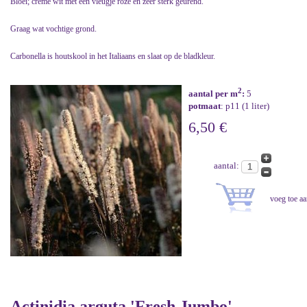
Bloei; crème wit met een vleugje roze en zeer sterk geurend.
Graag wat vochtige grond.
Carbonella is houtskool in het Italiaans en slaat op de bladkleur.
2
aantal per m
:
5
potmaat
: p11 (1 liter)
6,50 €
aantal:
Actinidia arguta 'Fresh Jumbo'