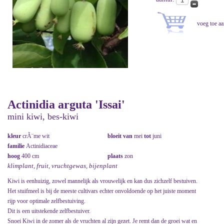
Actinidia arguta 'Issai'
mini kiwi, bes-kiwi
kleur
crÃ¨me wit
bloeit van
mei
tot
juni
familie
Actinidiaceae
hoog
400 cm
plaats
zon
klimplant, fruit, vruchtgewas, bijenplant
Kiwi is eenhuizig, zowel mannelijk als vrouwelijk en kan dus zichzelf bestuiven.
Het stuifmeel is bij de meeste cultivars echter onvoldoende op het juiste moment
rijp voor optimale zelfbestuiving.
Dit is een uitstekende zelfbestuiver.
Snoei Kiwi in de zomer als de vruchten al zijn gezet. Je remt dan de groei wat en