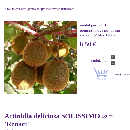
Kiwi is een zeer gemakkelijke ziektevrije fruitsoort.
2
aantal per m
:
1
potmaat
: hoge pot 11 cm
vierkant (2 liter) 60 cm
8,50 €
aantal:
Actinidia deliciosa SOLISSIMO ® =
'Renact'