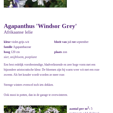
Agapanthus 'Windsor Grey'
Afrikaanse lelie
kleur
violet-grijs-wit
bloeit van
juli
tot
september
familie
Agapanthaceae
hoog
120 cm
plaats
zon
sier, snijbloem, potplant
Een best redelijk vorstbestendige, bladverliezende en zeer hoge vorm met een
bijzondere aristocratische kleur. De bloemen zijn bij warm weer wit met een roze
zweem. Als het kouder wordt worden ze meer roze.
Strenge winters evenwel toch iets dekken.
Ook mooi in potten, dan in de garage te overwinteren.
2
aantal per m
:
5