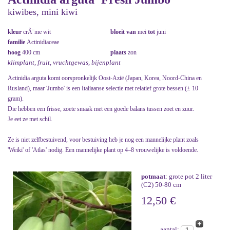
kiwibes, mini kiwi
kleur
crÃ¨me wit
bloeit van
mei
tot
juni
familie
Actinidiaceae
hoog
400 cm
plaats
zon
klimplant, fruit, vruchtgewas, bijenplant
Actinidia arguta komt oorspronkelijk Oost-Azië (Japan, Korea, Noord-China en
Rusland), maar 'Jumbo' is een Italiaanse selectie met relatief grote bessen (± 10
gram).
Die hebben een frisse, zoete smaak met een goede balans tussen zoet en zuur.
Je eet ze met schil.
Ze is niet zelfbestuivend, voor bestuiving heb je nog een mannelijke plant zoals
'Weiki' of 'Atlas' nodig. Een mannelijke plant op 4–8 vrouwelijke is voldoende.
potmaat
: grote pot 2 liter
(C2) 50-80 cm
12,50 €
aantal: