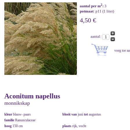
2
aantal per m
:
3
potmaat
: p11 (1 liter)
4,50 €
aantal:
Aconitum napellus
monnikskap
kleur
blauw- paars
bloeit van
juni
tot
augustus
familie
Ranunculaceae
hoog
150 cm
plaats
rijk, vocht