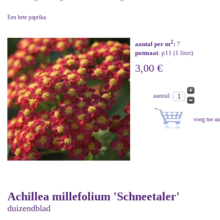
Een hete paprika.
2
aantal per m
:
7
potmaat
: p11 (1 liter)
3,00 €
aantal:
Achillea millefolium 'Schneetaler'
duizendblad