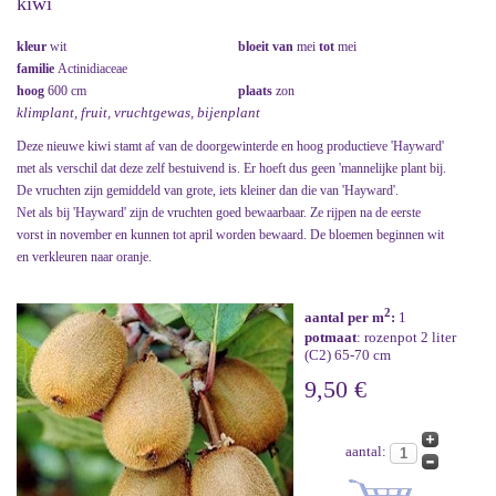
kiwi
kleur
wit
bloeit van
mei
tot
mei
familie
Actinidiaceae
hoog
600 cm
plaats
zon
klimplant, fruit, vruchtgewas, bijenplant
Deze nieuwe kiwi stamt af van de doorgewinterde en hoog productieve 'Hayward'
met als verschil dat deze zelf bestuivend is. Er hoeft dus geen 'mannelijke plant bij.
De vruchten zijn gemiddeld van grote, iets kleiner dan die van 'Hayward'.
Net als bij 'Hayward' zijn de vruchten goed bewaarbaar. Ze rijpen na de eerste
vorst in november en kunnen tot april worden bewaard. De bloemen beginnen wit
en verkleuren naar oranje.
2
aantal per m
:
1
potmaat
: rozenpot 2 liter
(C2) 65-70 cm
9,50 €
aantal: