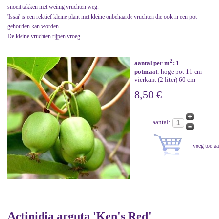
snoeit takken met weinig vruchten weg.
'Issai' is een relatief kleine plant met kleine onbehaarde vruchten die ook in een pot
gehouden kan worden.
De kleine vruchten rijpen vroeg.
2
aantal per m
:
1
potmaat
: hoge pot 11 cm
vierkant (2 liter) 60 cm
8,50 €
aantal:
Actinidia arguta 'Ken's Red'