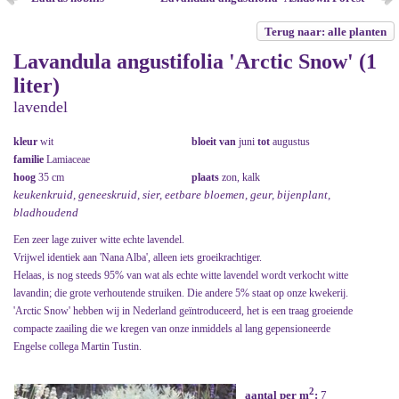
Terug naar: alle planten
Lavandula angustifolia 'Arctic Snow' (1
liter)
lavendel
kleur
wit
bloeit van
juni
tot
augustus
familie
Lamiaceae
hoog
35 cm
plaats
zon, kalk
keukenkruid, geneeskruid, sier, eetbare bloemen, geur, bijenplant,
bladhoudend
Een zeer lage zuiver witte echte lavendel.
Vrijwel identiek aan 'Nana Alba', alleen iets groeikrachtiger.
Helaas, is nog steeds 95% van wat als echte witte lavendel wordt verkocht witte
lavandin; die grote verhoutende struiken. Die andere 5% staat op onze kwekerij.
'Arctic Snow' hebben wij in Nederland geïntroduceerd, het is een traag groeiende
compacte zaailing die we kregen van onze inmiddels al lang gepensioneerde
Engelse collega Martin Tustin.
2
aantal per m
:
7