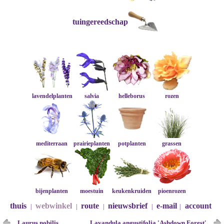
tuingereedschap
lavendelplanten
salvia
helleborus
rozen
mediterraan
prairieplanten
potplanten
grassen
bijenplanten
moestuin
keukenkruiden
pioenrozen
thuis
webwinkel
route
nieuwsbrief
e-mail
account
|
|
|
|
|
Laurus nobilis
Lavandula angustifolia 'Ashdown Forest'