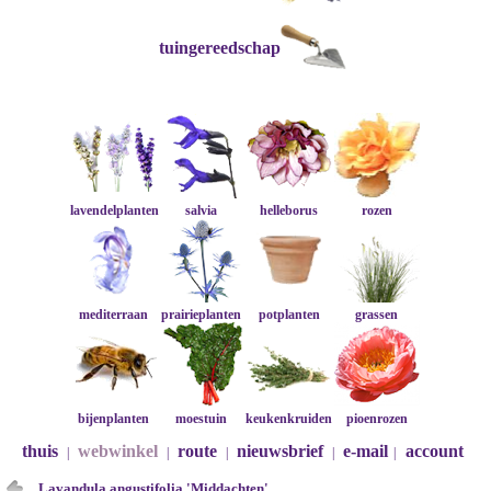
tuingereedschap
lavendelplanten
salvia
helleborus
rozen
mediterraan
prairieplanten
potplanten
grassen
bijenplanten
moestuin
keukenkruiden
pioenrozen
thuis
webwinkel
route
nieuwsbrief
e-mail
account
|
|
|
|
|
Lavandula angustifolia 'Middachten'