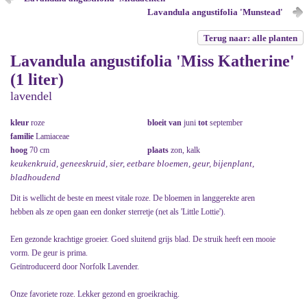
Lavandula angustifolia 'Munstead'
Terug naar: alle planten
Lavandula angustifolia 'Miss Katherine'
(1 liter)
lavendel
kleur
roze
bloeit van
juni
tot
september
familie
Lamiaceae
hoog
70 cm
plaats
zon, kalk
keukenkruid, geneeskruid, sier, eetbare bloemen, geur, bijenplant,
bladhoudend
Dit is wellicht de beste en meest vitale roze. De bloemen in langgerekte aren
hebben als ze open gaan een donker sterretje (net als 'Little Lottie').
Een gezonde krachtige groeier. Goed sluitend grijs blad. De struik heeft een mooie
vorm. De geur is prima.
Geïntroduceerd door Norfolk Lavender.
Onze favoriete roze. Lekker gezond en groeikrachig.