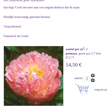
sier, snijbloem, geur, bijenplant
Een hoge 'Coral' met meer naar roze neigend abrikoos dan de zusjes.
Heerlijke komvormige geurende bloemen.
Vroeg bloeiend.
Fantastisch die Corals.
2
aantal per m
:
3
potmaat
: grote pot 2,7 liter
(C2,7)
14,50 €
aantal: