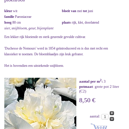
kleur
wit
bloeit van
mei
tot
juni
familie
Paeoniaceae
hoog
80 cm
plaats
rijk, klei, doorlatend
sier, snijbloem, geur, bijenplant
Een lekker rijk bloeiende en sterk geurende gevulde cultivar.
'Duchesse de Nemours' werd in 1854 geïntroduceerd en is dus met recht een
klassieker te noemen. De bloemblaadjes zijn leuk gefranst.
Het is bovendien een uitstekende snijbloem.
2
aantal per m
:
3
potmaat
: grote pot 2 liter
(C2)
8,50 €
aantal: