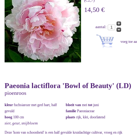
(C2,7)
14,50 €
aantal:
Paeonia lactiflora 'Bowl of Beauty' (LD)
pioenroos
kleur
fuchsiaroze met geel hart, half
bloeit van
mei
tot
juni
gevuld
familie
Paeoniaceae
hoog
100 cm
plaats
rijk, klei, doorlatend
sier, geur, snijbloem
Deze 'kom van schoonheid' is een half gevulde kruidachtige cultivar, vroeg en rijk