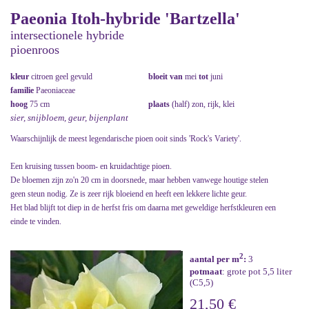
Paeonia Itoh-hybride 'Bartzella'
intersectionele hybride
pioenroos
kleur
citroen geel gevuld
bloeit van
mei
tot
juni
familie
Paeoniaceae
hoog
75 cm
plaats
(half) zon, rijk, klei
sier, snijbloem, geur, bijenplant
Waarschijnlijk de meest legendarische pioen ooit sinds 'Rock's Variety'.
Een kruising tussen boom- en kruidachtige pioen.
De bloemen zijn zo'n 20 cm in doorsnede, maar hebben vanwege houtige stelen
geen steun nodig. Ze is zeer rijk bloeiend en heeft een lekkere lichte geur.
Het blad blijft tot diep in de herfst fris om daarna met geweldige herfstkleuren een
einde te vinden.
2
aantal per m
:
3
potmaat
: grote pot 5,5 liter
(C5,5)
21,50 €