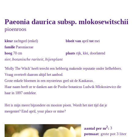
Paeonia daurica subsp. mlokosewitschii
pioenroos
kleur
zachtgeel (enkel)
bloeit van
april
tot
mei
familie
Paeoniaceae
hoog
70 cm
plaats
rijk, klei, doorlatend
sier, botanische rariteit, bijenplant
'Molly The Witch' heeft terecht een hebberig makende reputatie onder liefhebbers.
Vraag overtreft daarom altijd het aanbod.
Grote enkele bloemen in een mysterieus geel uit de Kaukasus.
Haar naam heeft ze te danken aan de Poolse botanicus Ludwik Mlokosiewicz die
haar in 1897 ontdekte.
Het is mijn meest bijzondere en mooiste pioen. Wordt het niet tijd dat je
meegeniet? Eind april, your place or mine?
2
aantal per m
:
3
potmaat
: grote pot 3 liter