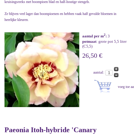
kruisingsreeks met boompioen blad en half-houtige stengels.
Ze blijven veel lager dan boompioenen en hebben vaak half gevulde bloemen in
heerlijke kleuren.
2
aantal per m
:
3
potmaat
: grote pot 5,5 liter
(C5,5)
26,50 €
aantal:
Paeonia Itoh-hybride 'Canary