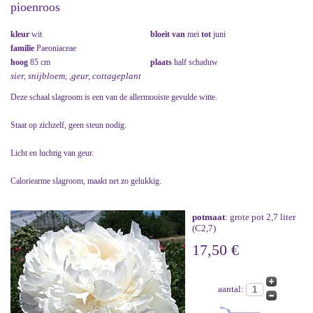
pioenroos
kleur
wit
bloeit van
mei
tot
juni
familie
Paeoniaceae
hoog
85 cm
plaats
half schaduw
sier, snijbloem, ,geur, cottageplant
Deze schaal slagroom is een van de allermooiste gevulde witte.
Staat op zichzelf, geen steun nodig.
Licht en luchtig van geur.
Caloriearme slagroom, maakt net zo gelukkig.
potmaat
: grote pot 2,7 liter
(C2,7)
17,50 €
aantal: