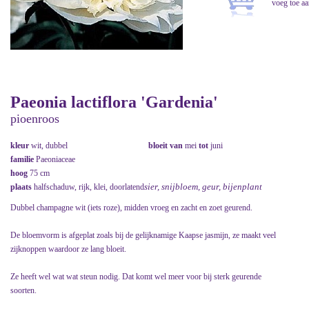
Paeonia lactiflora 'Gardenia'
pioenroos
kleur
wit, dubbel
bloeit van
mei
tot
juni
familie
Paeoniaceae
hoog
75 cm
sier, snijbloem, geur, bijenplant
plaats
halfschaduw, rijk, klei, doorlatend
Dubbel champagne wit (iets roze), midden vroeg en zacht en zoet geurend.
De bloemvorm is afgeplat zoals bij de gelijknamige Kaapse jasmijn, ze maakt veel
zijknoppen waardoor ze lang bloeit.
Ze heeft wel wat wat steun nodig. Dat komt wel meer voor bij sterk geurende
soorten.