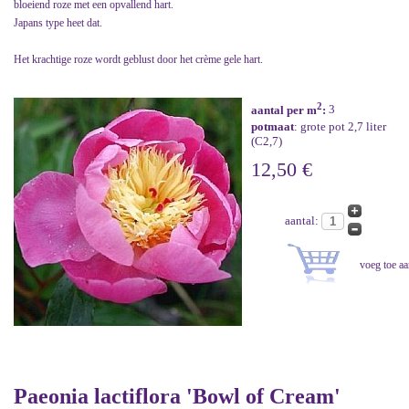
bloeiend roze met een opvallend hart.
Japans type heet dat.
Het krachtige roze wordt geblust door het crème gele hart.
2
aantal per m
:
3
potmaat
: grote pot 2,7 liter
(C2,7)
12,50 €
aantal:
Paeonia lactiflora 'Bowl of Cream'