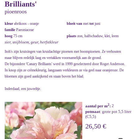
Brilliants'
pioenroos
kleur
abrikoos - oranje
bloeit van
mei
tot
juni
familie
Paeoniaceae
hoog
75 cm
plaats
zon, halfschaduw, klei, leem
sier, snijbloem, geur, herfstkleur
Itoh's zijn kruisingen van kruidachtige pioenen met boompioenen. Ze verhouten
maar blijven redelijk laag en vertakken voornamelijk aan de grond.
De bijzondere 'Canary Brilliants' werd in 1999 geselecteerd door Roger Anderson.
In knop zijn ze crèmekleurig, langzaam verkleuren ze via geel naar oranjeroze. De
bloemen zijn goed aankijkend en staan boven het blad.
Inderdaad, een juweeltje.
2
aantal per m
:
2
potmaat
: grote pot 5,5 liter
(C5,5)
26,50 €