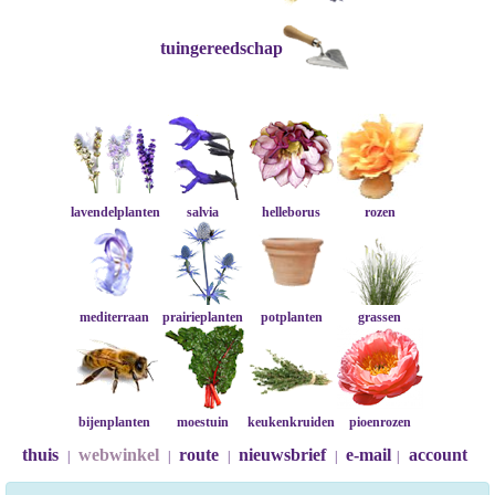
tuingereedschap
lavendelplanten
salvia
helleborus
rozen
mediterraan
prairieplanten
potplanten
grassen
bijenplanten
moestuin
keukenkruiden
pioenrozen
thuis
webwinkel
route
nieuwsbrief
e-mail
account
|
|
|
|
|