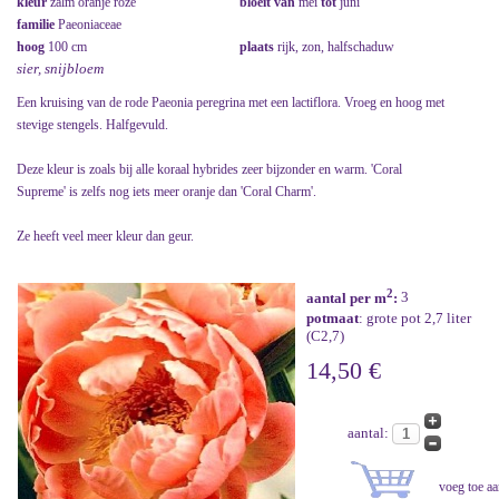
kleur
zalm oranje roze
bloeit van
mei
tot
juni
familie
Paeoniaceae
hoog
100 cm
plaats
rijk, zon, halfschaduw
sier, snijbloem
Een kruising van de rode Paeonia peregrina met een lactiflora. Vroeg en hoog met
stevige stengels. Halfgevuld.
Deze kleur is zoals bij alle koraal hybrides zeer bijzonder en warm. 'Coral
Supreme' is zelfs nog iets meer oranje dan 'Coral Charm'.
Ze heeft veel meer kleur dan geur.
2
aantal per m
:
3
potmaat
: grote pot 2,7 liter
(C2,7)
14,50 €
aantal: