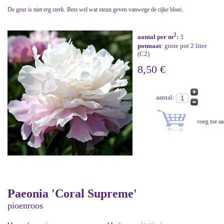
De geur is niet erg sterk. Best wel wat steun geven vanwege de rijke bloei.
2
aantal per m
:
3
potmaat
: grote pot 2 liter
(C2)
8,50 €
aantal:
Paeonia 'Coral Supreme'
pioenroos