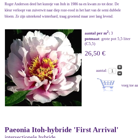
Roger Anderson deed het kunstje van Itoh in 1986 na en kwam zo tot deze. De
kleur verloopt van zuiverwit naar diep roze-rood in het hart van de semi dubbele
bloem. Ze zijn uitstekend winterhard, traag groeiend maar zeer lang levend.
2
aantal per m
:
3
potmaat
: grote pot 5,5 liter
(C5,5)
26,50 €
aantal:
Paeonia Itoh-hybride 'First Arrival'
intersectionele hybride