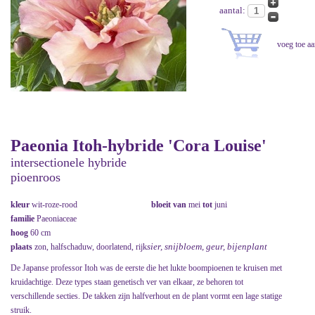
aantal:
Paeonia Itoh-hybride 'Cora Louise'
intersectionele hybride
pioenroos
kleur
wit-roze-rood
bloeit van
mei
tot
juni
familie
Paeoniaceae
hoog
60 cm
sier, snijbloem, geur, bijenplant
plaats
zon, halfschaduw, doorlatend, rijk
De Japanse professor Itoh was de eerste die het lukte boompioenen te kruisen met
kruidachtige. Deze types staan genetisch ver van elkaar, ze behoren tot
verschillende secties. De takken zijn halfverhout en de plant vormt een lage statige
struik.