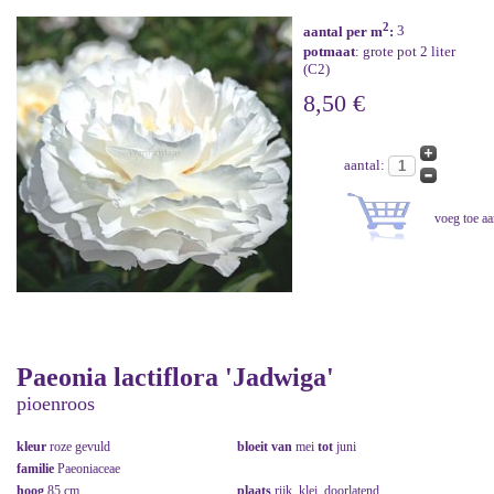
2
aantal per m
:
3
potmaat
: grote pot 2 liter
(C2)
8,50 €
aantal:
Paeonia lactiflora 'Jadwiga'
pioenroos
kleur
roze gevuld
bloeit van
mei
tot
juni
familie
Paeoniaceae
hoog
85 cm
plaats
rijk, klei, doorlatend