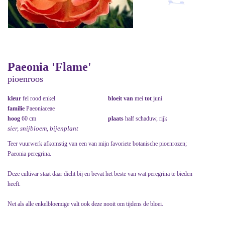
Paeonia 'Flame'
pioenroos
kleur
fel rood enkel
bloeit van
mei
tot
juni
familie
Paeoniaceae
hoog
60 cm
plaats
half schaduw, rijk
sier, snijbloem, bijenplant
Teer vuurwerk afkomstig van een van mijn favoriete botanische pioenrozen;
Paeonia peregrina.
Deze cultivar staat daar dicht bij en bevat het beste van wat peregrina te bieden
heeft.
Net als alle enkelbloemige valt ook deze nooit om tijdens de bloei.