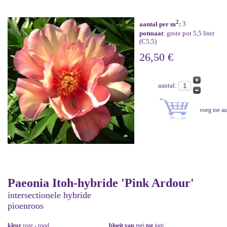
2
aantal per m
:
3
potmaat
: grote pot 5,5 liter
(C5,5)
26,50 €
aantal:
Paeonia Itoh-hybride 'Pink Ardour'
intersectionele hybride
pioenroos
kleur
roze - rood
bloeit van
mei
tot
juni