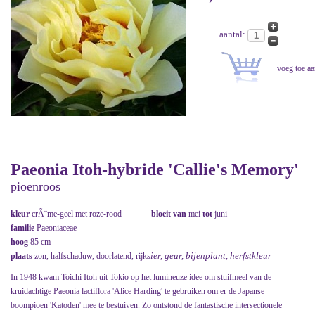
aantal:
Paeonia Itoh-hybride 'Callie's Memory'
pioenroos
kleur
crÃ¨me-geel met roze-rood
bloeit van
mei
tot
juni
familie
Paeoniaceae
hoog
85 cm
sier, geur, bijenplant, herfstkleur
plaats
zon, halfschaduw, doorlatend, rijk
In 1948 kwam Toichi Itoh uit Tokio op het lumineuze idee om stuifmeel van de
kruidachtige Paeonia lactiflora 'Alice Harding' te gebruiken om er de Japanse
boompioen 'Katoden' mee te bestuiven. Zo ontstond de fantastische intersectionele