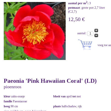
2
aantal per m
:
3
potmaat
: grote pot 2,7 liter
(C2,7)
12,50 €
aantal:
Paeonia 'Pink Hawaiian Coral' (LD)
pioenroos
kleur
zalm-oranje
bloeit van
april
tot
mei
familie
Paeoniaceae
hoog
90 cm
plaats
halfschaduw, rijk