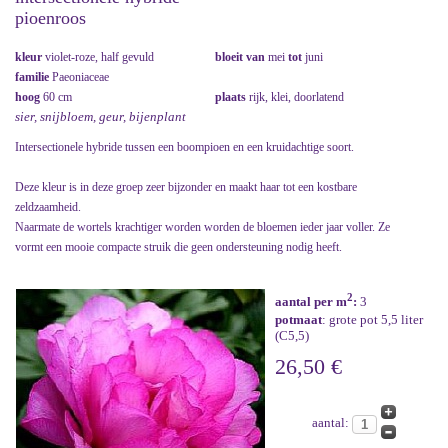
pioenroos
kleur
violet-roze, half gevuld
bloeit van
mei
tot
juni
familie
Paeoniaceae
hoog
60 cm
plaats
rijk, klei, doorlatend
sier, snijbloem, geur, bijenplant
Intersectionele hybride tussen een boompioen en een kruidachtige soort.
Deze kleur is in deze groep zeer bijzonder en maakt haar tot een kostbare
zeldzaamheid.
Naarmate de wortels krachtiger worden worden de bloemen ieder jaar voller. Ze
vormt een mooie compacte struik die geen ondersteuning nodig heeft.
2
aantal per m
:
3
potmaat
: grote pot 5,5 liter
(C5,5)
26,50 €
aantal: