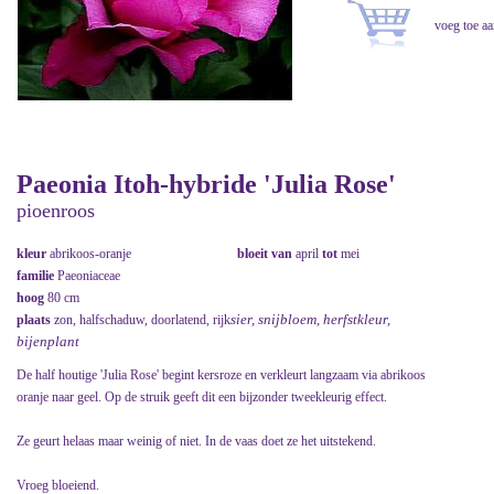
Paeonia Itoh-hybride 'Julia Rose'
pioenroos
kleur
abrikoos-oranje
bloeit van
april
tot
mei
familie
Paeoniaceae
hoog
80 cm
sier, snijbloem, herfstkleur,
plaats
zon, halfschaduw, doorlatend, rijk
bijenplant
De half houtige 'Julia Rose' begint kersroze en verkleurt langzaam via abrikoos
oranje naar geel. Op de struik geeft dit een bijzonder tweekleurig effect.
Ze geurt helaas maar weinig of niet. In de vaas doet ze het uitstekend.
Vroeg bloeiend.