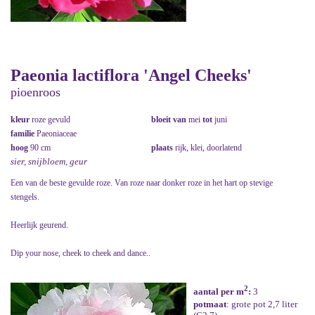
Paeonia lactiflora 'Angel Cheeks'
pioenroos
kleur
roze gevuld
bloeit van
mei
tot
juni
familie
Paeoniaceae
hoog
90 cm
plaats
rijk, klei, doorlatend
sier, snijbloem, geur
Een van de beste gevulde roze. Van roze naar donker roze in het hart op stevige
stengels.
Heerlijk geurend.
Dip your nose, cheek to cheek and dance..
2
aantal per m
:
3
potmaat
: grote pot 2,7 liter