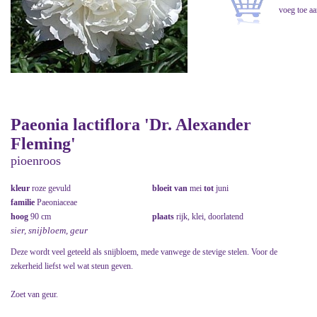
Paeonia lactiflora 'Dr. Alexander
Fleming'
pioenroos
kleur
roze gevuld
bloeit van
mei
tot
juni
familie
Paeoniaceae
hoog
90 cm
plaats
rijk, klei, doorlatend
sier, snijbloem, geur
Deze wordt veel geteeld als snijbloem, mede vanwege de stevige stelen. Voor de
zekerheid liefst wel wat steun geven.
Zoet van geur.