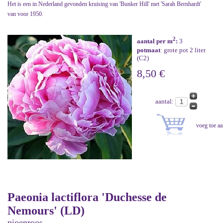
Het is een in Nederland gevonden kruising van 'Bunker Hill' met 'Sarah Bernhardt'
van voor 1950.
2
aantal per m
:
3
potmaat
: grote pot 2 liter
(C2)
8,50 €
aantal:
Paeonia lactiflora 'Duchesse de
Nemours' (LD)
pioenroos