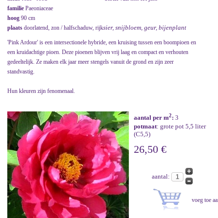
familie
Paeoniaceae
hoog
90 cm
sier, snijbloem, geur, bijenplant
plaats
doorlatend, zon / halfschaduw, rijk
'Pink Ardour' is een intersectionele hybride, een kruising tussen een boompioen en
een kruidachtige pioen. Deze pioenen blijven vrij laag en compact en verhouten
gedeeltelijk. Ze maken elk jaar meer stengels vanuit de grond en zijn zeer
standvastig.
Hun kleuren zijn fenomenaal.
2
aantal per m
:
3
potmaat
: grote pot 5,5 liter
(C5,5)
26,50 €
aantal: