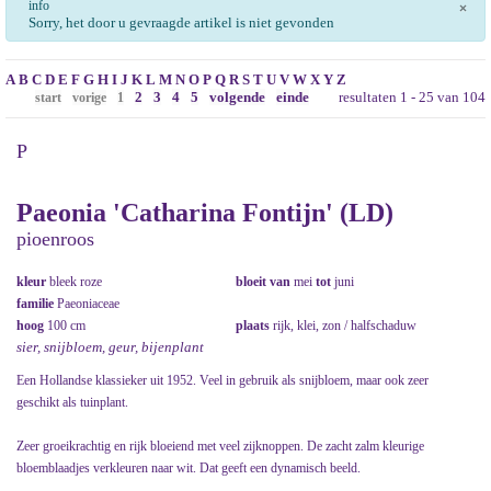
info
×
Sorry, het door u gevraagde artikel is niet gevonden
A
B
C
D
E
F
G
H
I
J
K
L
M
N
O
P
Q
R
S
T
U
V
W
X
Y
Z
2
3
4
5
volgende
einde
resultaten 1 - 25 van 104
start
vorige
1
P
Paeonia 'Catharina Fontijn' (LD)
pioenroos
kleur
bleek roze
bloeit van
mei
tot
juni
familie
Paeoniaceae
hoog
100 cm
plaats
rijk, klei, zon / halfschaduw
sier, snijbloem, geur, bijenplant
Een Hollandse klassieker uit 1952. Veel in gebruik als snijbloem, maar ook zeer
geschikt als tuinplant.
Zeer groeikrachtig en rijk bloeiend met veel zijknoppen. De zacht zalm kleurige
bloemblaadjes verkleuren naar wit. Dat geeft een dynamisch beeld.