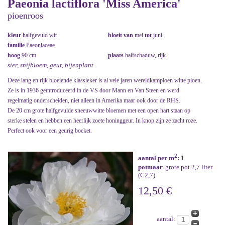
Paeonia lactiflora 'Miss America'
pioenroos
kleur
halfgevuld wit
bloeit van
mei
tot
juni
familie
Paeoniaceae
hoog
90 cm
plaats
halfschaduw, rijk
sier, snijbloem, geur, bijenplant
Deze lang en rijk bloeiende klassieker is al vele jaren wereldkampioen witte pioen.
Ze is in 1936 geïntroduceerd in de VS door Mann en Van Steen en werd
regelmatig onderscheiden, niet alleen in Amerika maar ook door de RHS.
De 20 cm grote halfgevulde sneeuwwitte bloemen met een open hart staan op
sterke stelen en hebben een heerlijk zoete honinggeur. In knop zijn ze zacht roze.
Perfect ook voor een geurig boeket.
2
aantal per m
:
1
potmaat
: grote pot 2,7 liter
(C2,7)
12,50 €
aantal: