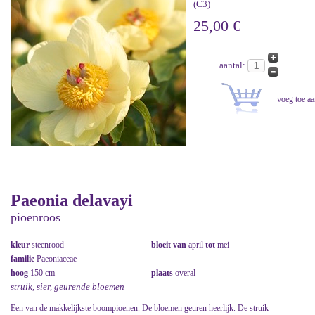
(C3)
25,00 €
aantal:
Paeonia delavayi
pioenroos
kleur
steenrood
bloeit van
april
tot
mei
familie
Paeoniaceae
hoog
150 cm
plaats
overal
struik, sier, geurende bloemen
Een van de makkelijkste boompioenen. De bloemen geuren heerlijk. De struik