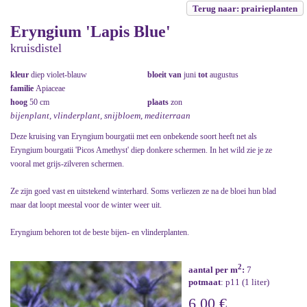
Terug naar: prairieplanten
Eryngium 'Lapis Blue'
kruisdistel
kleur
diep violet-blauw
bloeit van
juni
tot
augustus
familie
Apiaceae
hoog
50 cm
plaats
zon
bijenplant, vlinderplant, snijbloem, mediterraan
Deze kruising van Eryngium bourgatii met een onbekende soort heeft net als
Eryngium bourgatii 'Picos Amethyst' diep donkere schermen. In het wild zie je ze
vooral met grijs-zilveren schermen.
Ze zijn goed vast en uitstekend winterhard. Soms verliezen ze na de bloei hun blad
maar dat loopt meestal voor de winter weer uit.
Eryngium behoren tot de beste bijen- en vlinderplanten.
2
aantal per m
:
7
potmaat
: p11 (1 liter)
6,00 €