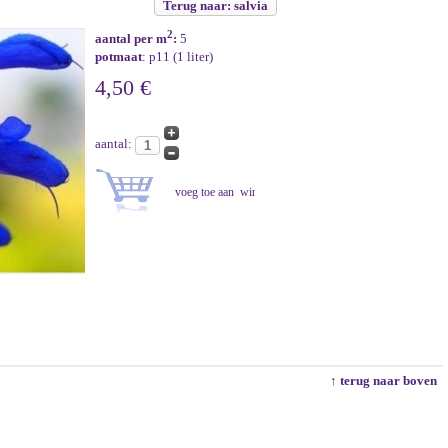
Terug naar: salvia
2
aantal per m
:
5
potmaat
: p11 (1 liter)
4,50 €
aantal:
↑ terug naar boven