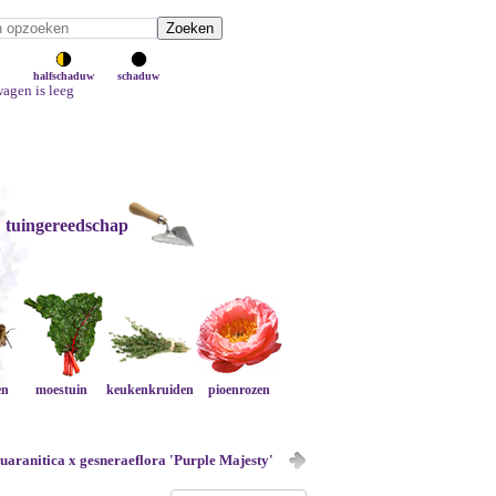
halfschaduw
schaduw
agen is leeg
tuingereedschap
en
moestuin
keukenkruiden
pioenrozen
uaranitica x gesneraeflora 'Purple Majesty'