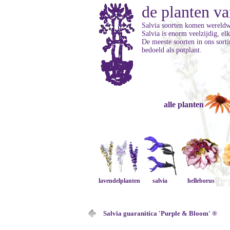
de planten va
Salvia soorten komen wereldwi
Salvia is enorm veelzijdig, el
De meeste soorten in ons sorti
bedoeld als potplant.
alle planten
lavendelplanten
salvia
helleborus
Salvia guaranitica 'Purple & Bloom' ®