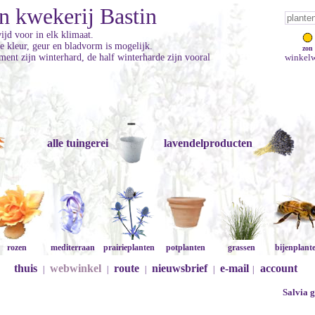
n kwekerij Bastin
jd voor in elk klimaat.
ke kleur, geur en bladvorm is mogelijk.
zon
ment zijn winterhard, de half winterharde zijn vooral
winkelw
alle tuingerei
lavendelproducten
rozen
mediterraan
prairieplanten
potplanten
grassen
bijenplant
thuis
webwinkel
route
nieuwsbrief
e-mail
account
|
|
|
|
|
Salvia g