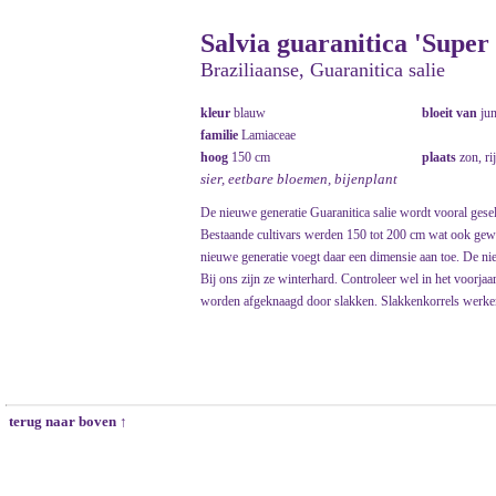
Salvia guaranitica 'Super
Braziliaanse, Guaranitica salie
kleur
blauw
bloeit van
ju
familie
Lamiaceae
hoog
150 cm
plaats
zon, ri
sier, eetbare bloemen, bijenplant
De nieuwe generatie Guaranitica salie wordt vooral gese
Bestaande cultivars werden 150 tot 200 cm wat ook gewel
nieuwe generatie voegt daar een dimensie aan toe. De nie
Bij ons zijn ze winterhard. Controleer wel in het voorjaa
worden afgeknaagd door slakken. Slakkenkorrels werken
terug naar boven ↑