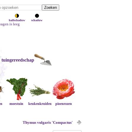
halfschaduw
schaduw
agen is leeg
tuingereedschap
en
moestuin
keukenkruiden
pioenrozen
Thymus vulgaris 'Compactus'