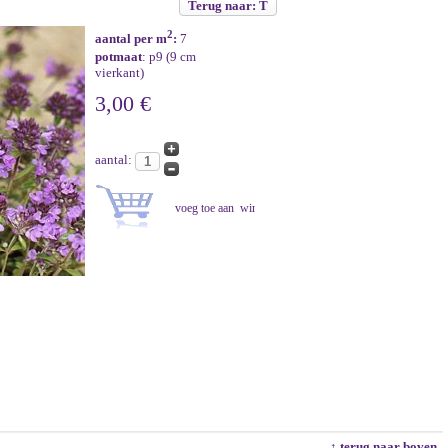
Terug naar: T
2
aantal per m
:
7
potmaat
: p9 (9 cm
vierkant)
3,00 €
aantal:
↑ terug naar boven