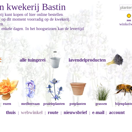
n kwekerij Bastin
ij kunt kopen of hier online bestellen.
jn op dit moment voorradig op de kwekerij.
zon
en.
winkelw
enkele dagen. In het hoogseizoen kan de levertijd
alle tuingerei
lavendelproducten
rozen
mediterraan
prairieplanten
potplanten
grassen
bijenplant
thuis
webwinkel
route
nieuwsbrief
e-mail
account
|
|
|
|
|