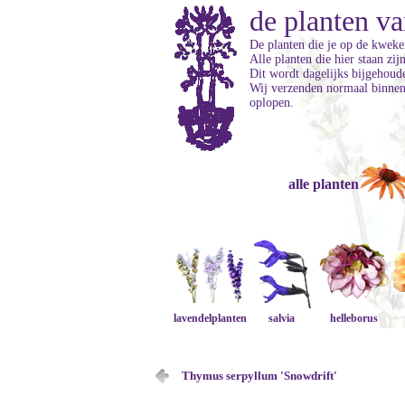
de planten va
De planten die je op de kweker
Alle planten die hier staan zi
Dit wordt dagelijks bijgehoud
Wij verzenden normaal binnen 
oplopen.
alle planten
lavendelplanten
salvia
helleborus
Thymus serpyllum 'Snowdrift'