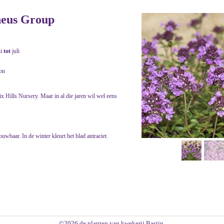
neus Group
ni
tot
juli
zon
ix Hills Nursery. Maar in al die jaren wil wel eens
wbaar. In de winter kleurt het blad antraciet.
©2026 de planten van kwekerij Bastin