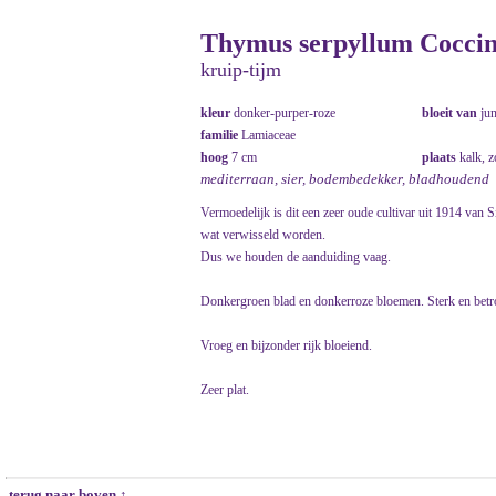
Thymus serpyllum Cocci
kruip-tijm
kleur
donker-purper-roze
bloeit van
ju
familie
Lamiaceae
hoog
7 cm
plaats
kalk, 
mediterraan, sier, bodembedekker, bladhoudend
Vermoedelijk is dit een zeer oude cultivar uit 1914 van S
wat verwisseld worden.
Dus we houden de aanduiding vaag.
Donkergroen blad en donkerroze bloemen. Sterk en betrou
Vroeg en bijzonder rijk bloeiend.
Zeer plat.
terug naar boven ↑