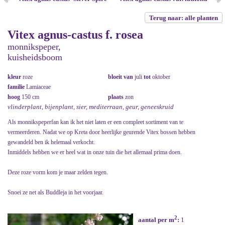
Terug naar: alle planten
Vitex agnus-castus f. rosea
monnikspeper,
kuisheidsboom
kleur
roze
bloeit van
juli
tot
oktober
familie
Lamiaceae
hoog
150 cm
plaats
zon
vlinderplant, bijenplant, sier, mediterraan, geur, geneeskruid
Als monnikspeperfan kan ik het niet laten er een compleet sortiment van te
vermeerderen. Nadat we op Kreta door heerlijke geurende Vitex bossen hebben
gewandeld ben ik helemaal verkocht.
Inmiddels hebben we er heel wat in onze tuin die het allemaal prima doen.
Deze roze vorm kom je maar zelden tegen.
Snoei ze net als Buddleja in het voorjaar.
2
aantal per m
:
1