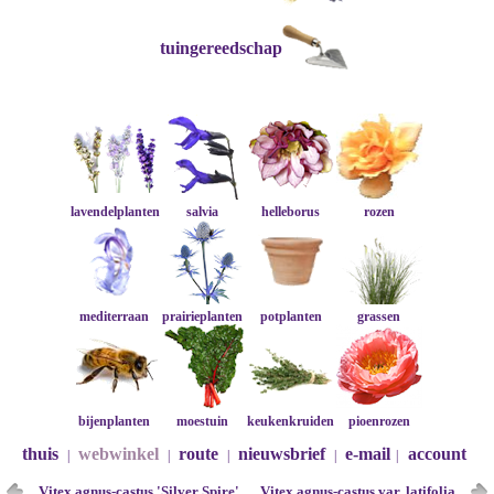
tuingereedschap
lavendelplanten
salvia
helleborus
rozen
mediterraan
prairieplanten
potplanten
grassen
bijenplanten
moestuin
keukenkruiden
pioenrozen
thuis
webwinkel
route
nieuwsbrief
e-mail
account
|
|
|
|
|
Vitex agnus-castus 'Silver Spire'
Vitex agnus-castus var. latifolia