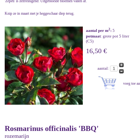
'Zepeti' is zelfreinigend: Uitgebloeide bloemen vallen af.
Knip ze in maart met je heggeschaar diep terug.
2
aantal per m
:
5
potmaat
: grote pot 5 liter
(C5)
16,50 €
aantal:
Rosmarinus officinalis 'BBQ'
rozemarijn