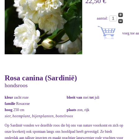
22,50 €
aantal:
Rosa canina (Sardinië)
hondsroos
kleur
zacht roze
bloeit van
mei
tot
juli
familie
Rosaceae
hoog
250 cm
plaats
zon, rijk
sier, heemplant, bijenplanten, bottelroos
Op Sardinië vonden we dezelfde roos die bij ons van nature voorkomt en zich op
onze kwekerij ook spontaan langs ons hoofdpad heeft gevestigd. Ze biedt
onderdak aan talloze insecten en maakt prachtige langwerpige rode vruchten voor