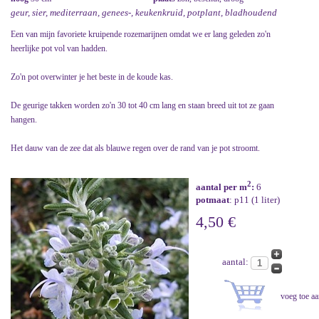
geur, sier, mediterraan, genees-, keukenkruid, potplant, bladhoudend
Een van mijn favoriete kruipende rozemarijnen omdat we er lang geleden zo'n
heerlijke pot vol van hadden.
Zo'n pot overwinter je het beste in de koude kas.
De geurige takken worden zo'n 30 tot 40 cm lang en staan breed uit tot ze gaan
hangen.
Het dauw van de zee dat als blauwe regen over de rand van je pot stroomt.
2
aantal per m
:
6
potmaat
: p11 (1 liter)
4,50 €
aantal: