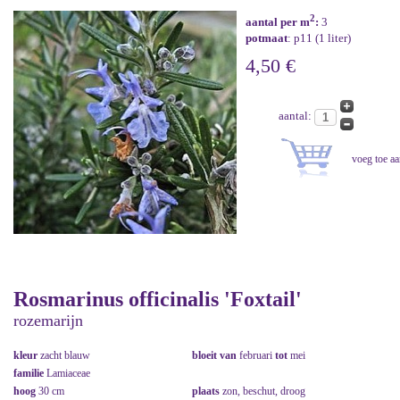
2
aantal per m
:
3
potmaat
: p11 (1 liter)
4,50 €
aantal:
Rosmarinus officinalis 'Foxtail'
rozemarijn
kleur
zacht blauw
bloeit van
februari
tot
mei
familie
Lamiaceae
hoog
30 cm
plaats
zon, beschut, droog