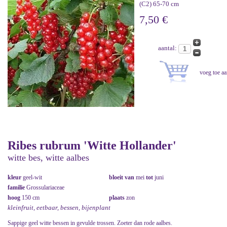
(C2) 65-70 cm
7,50 €
aantal:
Ribes rubrum 'Witte Hollander'
witte bes, witte aalbes
kleur
geel-wit
bloeit van
mei
tot
juni
familie
Grossulariaceae
hoog
150 cm
plaats
zon
kleinfruit, eetbaar, bessen, bijenplant
Sappige geel witte bessen in gevulde trossen. Zoeter dan rode aalbes.