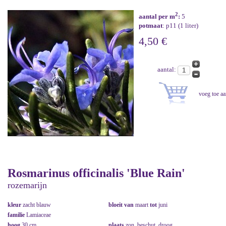
2
aantal per m
:
5
potmaat
: p11 (1 liter)
4,50 €
aantal:
Rosmarinus officinalis 'Blue Rain'
rozemarijn
kleur
zacht blauw
bloeit van
maart
tot
juni
familie
Lamiaceae
hoog
30 cm
plaats
zon, beschut, droog