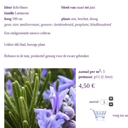
kleur
licht-blauw
bloeit van
maart
tot
juni
familie
Lamiaceae
hoog
100 cm
plaats
zon, beschut, droog
geur, sier, mediterraan, genees-, keukenkruid, potplant, bladhoudend
Een snelgroeiende nieuwe cultivar.
Lekker dik blad, bossige plant.
Robuust in de tuin, productief genoeg voor de zware gebruiker.
2
aantal per m
:
5
potmaat
: p11 (1 liter)
4,50 €
aantal: