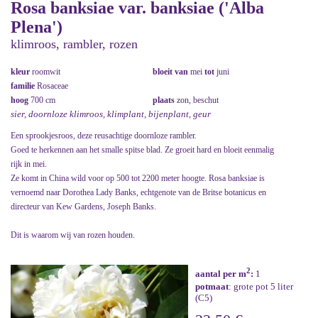
Rosa banksiae var. banksiae ('Alba
Plena')
klimroos, rambler, rozen
kleur
roomwit
bloeit van
mei
tot
juni
familie
Rosaceae
hoog
700 cm
plaats
zon, beschut
sier, doornloze klimroos, klimplant, bijenplant, geur
Een sprookjesroos, deze reusachtige doornloze rambler.
Goed te herkennen aan het smalle spitse blad. Ze groeit hard en bloeit eenmalig
rijk in mei.
Ze komt in China wild voor op 500 tot 2200 meter hoogte. Rosa banksiae is
vernoemd naar Dorothea Lady Banks, echtgenote van de Britse botanicus en
directeur van Kew Gardens, Joseph Banks.
Dit is waarom wij van rozen houden.
2
aantal per m
:
1
potmaat
: grote pot 5 liter
(C5)