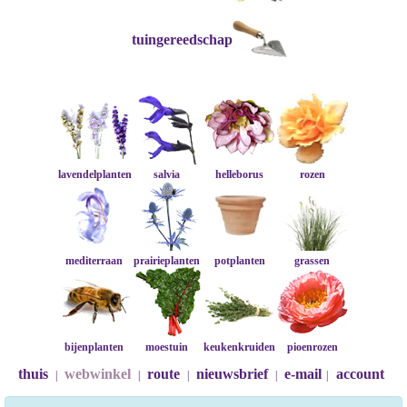
tuingereedschap
lavendelplanten
salvia
helleborus
rozen
mediterraan
prairieplanten
potplanten
grassen
bijenplanten
moestuin
keukenkruiden
pioenrozen
thuis
webwinkel
route
nieuwsbrief
e-mail
account
|
|
|
|
|