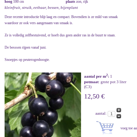
hoog
100 cm
plaats
zon, rijk
kleinfruit, struik, eetbaar, bessen, bijenplant
Deze recente introductie blijt laag en compact. Bovendien is ze mild van smaak
waardoor ze ook vers aangenaam van smaak is.
Ze is volledig zelfbestuivend, er hoeft dus geen ander ras in de buurt te staan.
De besssen rijpen vanaf juni.
Snoepjes op peuterogenhoogte.
2
aantal per m
:
1
potmaat
: grote pot 3 liter
(C3)
12,50 €
aantal: