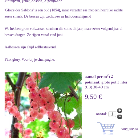
kleinfruit, fruit, bessen, bijenplant
'Gloire des Sablons' is een oud (1854), maar vergeten ras met een heerlijke zachte
zoete smaak. De bessen zijn zachtroze en halfdoorschijnend
We hebben grote volwassen struiken die soms dit jaar, maar zeker volgend jaar al
bessen dragen. Ze rijpen vanaf eind juni.
Aalbessen zijn altijd zelfbestuivend.
Pink glory. Voor bij je champagne.
2
aantal per m
:
2
potmaat
: grote pot 3 liter
(C3) 30-40 cm
9,50 €
aantal: