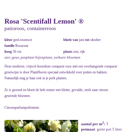
Rosa 'Scentifall Lemon' ®
patioroos, containerroos
kleur
geel-roomwit
bloeit van
juni
tot
oktober
familie
Rosaceae
hoog
50 cm
plaats
zon, rijk
sier, geur, potplant bijenplant, eetbare bloemen
Deze moderne, vrijwel doornloze compacte roos met een overhangende compacte
groeiwijze is door PlantHaven speciaal ontwikkeld voor potten en bakken.
Natuurlijk mag je haar ook in je perk planten.
Ze is gezond en bloeit de hele zomer met kleine, gevulde, sterk naar citroen
geurende bloemen.
Citroenparfumpotfontein.
2
aantal per m
:
3
potmaat
: grote pot 5 liter