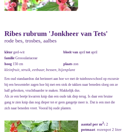
Ribes rubrum 'Jonkheer van Tets'
rode bes, trosbes, aalbes
kleur
geel-wit
bloeit van
april
tot
april
familie
Grossulariaceae
hoog
150 cm
plaats
zon
kleinfruit, struik, eetbaar, bessen, bijenplant
Een oud standaardras dat herinnert aan hoe we met de tuinbouwschool op excursie
bij een bessenteler zagen hoe hij met een stok de takken naar beneden sloeg om ze
half gebroken, vruchtbaarder te maken. Makkelijk dus.
Als ze een beetje kwarren knip dan een oude tak diep terug. Is daar een bruine
gang te zien knip dan nog dieper tot er geen gangetje meer is. Dat is een mot die
zich naar beneden vreet. Vooral bij oude planten.
2
aantal per m
:
2
potmaat
: rozenpot 2 liter