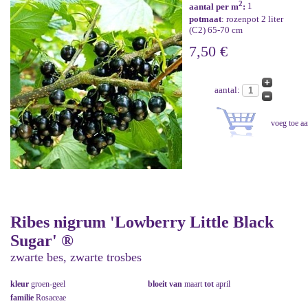
2
aantal per m
:
1
potmaat
: rozenpot 2 liter
(C2) 65-70 cm
7,50 €
aantal:
Ribes nigrum 'Lowberry Little Black
Sugar' ®
zwarte bes, zwarte trosbes
kleur
groen-geel
bloeit van
maart
tot
april
familie
Rosaceae