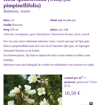
pimpinellifolia)
duinroos, rozen
kleur
wit
bloeit van
mei
tot
juni
familie
Rosaceae
hoog
100 cm
plaats
zon, kalk
inheems, heemplant, geur bijenplant, bloeiende heester, fruit, struik
Een van onze meest charmante inheemse rozen, vooral vanwege het fijne grijs-
blauwe pimpernelblad maar toch ook om de bijzonder rijke geur, de ingetogen
charmante bloemen en de bottels.
Een bloemexplosie, fijn blad en daarna die leuke zwarte eetbare en lekker zoete
botteltjes.
Inheemse rozen zijn belangrijk als voedsel en onderkomst voor insecten en vogels.
2
aantal per m
:
1
potmaat
: grote pot 5 liter
(C5)
16,50 €