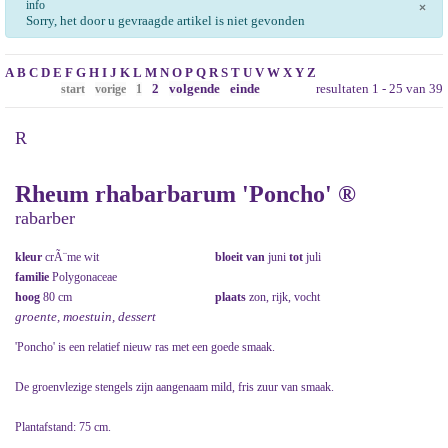
info
×
Sorry, het door u gevraagde artikel is niet gevonden
A
B
C
D
E
F
G
H
I
J
K
L
M
N
O
P
Q
R
S
T
U
V
W
X
Y
Z
2
volgende
einde
resultaten 1 - 25 van 39
start
vorige
1
R
Rheum rhabarbarum 'Poncho' ®
rabarber
kleur
crÃ¨me wit
bloeit van
juni
tot
juli
familie
Polygonaceae
hoog
80 cm
plaats
zon, rijk, vocht
groente, moestuin, dessert
'Poncho' is een relatief nieuw ras met een goede smaak.
De groenvlezige stengels zijn aangenaam mild, fris zuur van smaak.
Plantafstand: 75 cm.