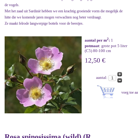
de vogels.
Met het zaad uit Sardinië hebben we een krachtig groeiende vorm die mogelijk de
hitte die we komende jaren mogen verwachten nog beter verdraagt.
Ze maakt felrode langwerpige bottels voor de beestjes.
2
aantal per m
:
1
potmaat
: grote pot 5 liter
(C5) 80-100 cm
12,50 €
aantal:
Rosa spinosissima (wild) (R.