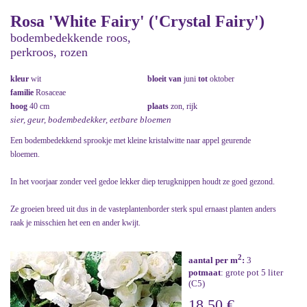
Rosa 'White Fairy' ('Crystal Fairy')
bodembedekkende roos,
perkroos, rozen
kleur
wit
bloeit van
juni
tot
oktober
familie
Rosaceae
hoog
40 cm
plaats
zon, rijk
sier, geur, bodembedekker, eetbare bloemen
Een bodembedekkend sprookje met kleine kristalwitte naar appel geurende
bloemen.
In het voorjaar zonder veel gedoe lekker diep terugknippen houdt ze goed gezond.
Ze groeien breed uit dus in de vasteplantenborder sterk spul ernaast planten anders
raak je misschien het een en ander kwijt.
2
aantal per m
:
3
potmaat
: grote pot 5 liter
(C5)
18,50 €