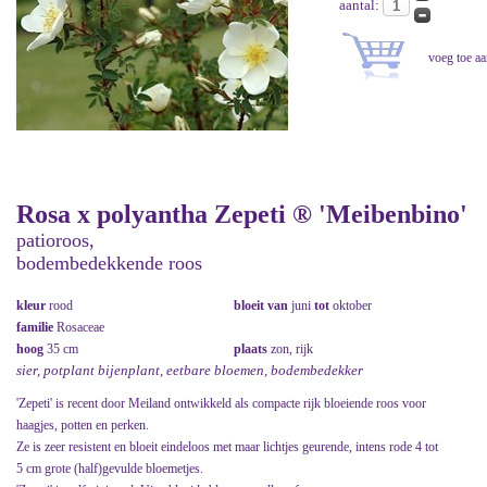
aantal:
Rosa x polyantha Zepeti ® 'Meibenbino'
patioroos,
bodembedekkende roos
kleur
rood
bloeit van
juni
tot
oktober
familie
Rosaceae
hoog
35 cm
plaats
zon, rijk
sier, potplant bijenplant, eetbare bloemen, bodembedekker
'Zepeti' is recent door Meiland ontwikkeld als compacte rijk bloeiende roos voor
haagjes, potten en perken.
Ze is zeer resistent en bloeit eindeloos met maar lichtjes geurende, intens rode 4 tot
5 cm grote (half)gevulde bloemetjes.