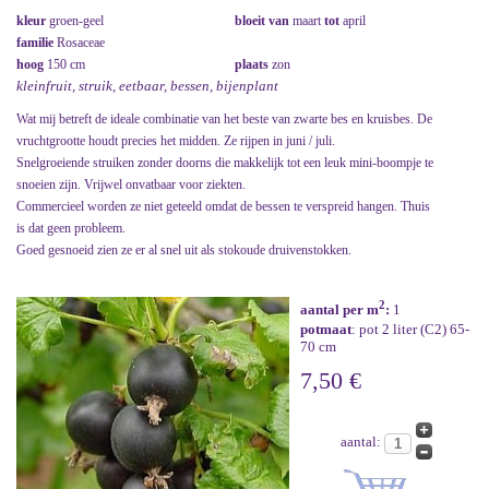
kleur
groen-geel
bloeit van
maart
tot
april
familie
Rosaceae
hoog
150 cm
plaats
zon
kleinfruit, struik, eetbaar, bessen, bijenplant
Wat mij betreft de ideale combinatie van het beste van zwarte bes en kruisbes. De
vruchtgrootte houdt precies het midden. Ze rijpen in juni / juli.
Snelgroeiende struiken zonder doorns die makkelijk tot een leuk mini-boompje te
snoeien zijn. Vrijwel onvatbaar voor ziekten.
Commercieel worden ze niet geteeld omdat de bessen te verspreid hangen. Thuis
is dat geen probleem.
Goed gesnoeid zien ze er al snel uit als stokoude druivenstokken.
2
aantal per m
:
1
potmaat
: pot 2 liter (C2) 65-
70 cm
7,50 €
aantal: