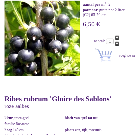
2
aantal per m
:
2
potmaat
: grote pot 2 liter
(C2) 65-70 cm
6,50 €
aantal:
Ribes rubrum 'Gloire des Sablons'
roze aalbes
kleur
groen-geel
bloeit van
april
tot
mei
familie
Rosaceae
hoog
140 cm
plaats
zon, rijk, moestuin