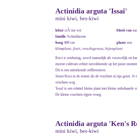
Actinidia arguta 'Issai'
mini kiwi, bes-kiwi
kleur
crÃ¨me wit
bloeit van
me
familie
Actinidiaceae
hoog
400 cm
plaats
zon
klimplant, fruit, vruchtgewas, bijenplant
Kiwi is eenhuizig, zowel mannelijk als vrouwelijk en kan 
meeste cultivars echter onvoldoende op het juiste moment
Dit is een uitstekende zelfbestuiver.
Snoei Kiwi in de zomer als de vruchten al zijn gezet. Je
vruchten weg.
'Issai' is een relatief kleine plant met kleine onbehaard
De kleine vruchten rijpen vroeg.
Actinidia arguta 'Ken's R
mini kiwi, bes-kiwi