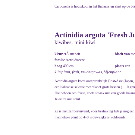
Carbonella is houtskool in het Italiaans en slaat op de bl
Actinidia arguta 'Fresh 
kiwibes, mini kiwi
kleur
crÃ¨me wit
bloeit van
me
familie
Actinidiaceae
hoog
400 cm
plaats
zon
klimplant, fruit, vruchtgewas, bijenplant
Actinidia arguta komt oorspronkelijk Oost-Azië (Japan,
een Italiaanse selectie met relatief grote bessen (± 10 gra
Die hebben een frisse, zoete smaak met een goede balans
Je eet ze met schil.
Ze is niet zelfbestuivend, voor bestuiving heb je nog een 
mannelijke plant op 4–8 vrouwelijke is voldoende.