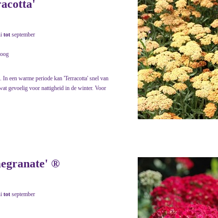
racotta'
ni
tot
september
roog
. In een warme periode kan 'Terracotta' snel van
wat gevoelig voor nattigheid in de winter. Voor
megranate' ®
ni
tot
september