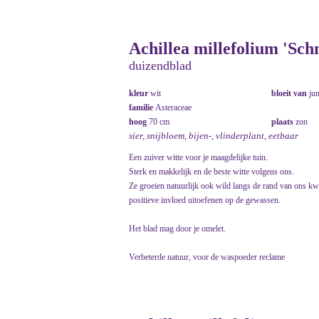
Achillea millefolium 'Sch
duizendblad
kleur
wit
bloeit van
ju
familie
Asteraceae
hoog
70 cm
plaats
zon
sier, snijbloem, bijen-, vlinderplant, eetbaar
Een zuiver witte voor je maagdelijke tuin.
Sterk en makkelijk en de beste witte volgens ons.
Ze groeien natuurlijk ook wild langs de rand van ons kw
positieve invloed uitoefenen op de gewassen.
Het blad mag door je omelet.
Verbeterde natuur, voor de waspoeder reclame