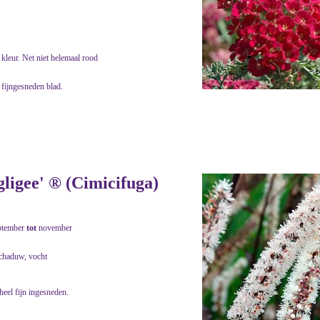
kleur. Net niet helemaal rood
 fijngesneden blad.
ligee' ® (Cimicifuga)
ptember
tot
november
schaduw, vocht
heel fijn ingesneden.