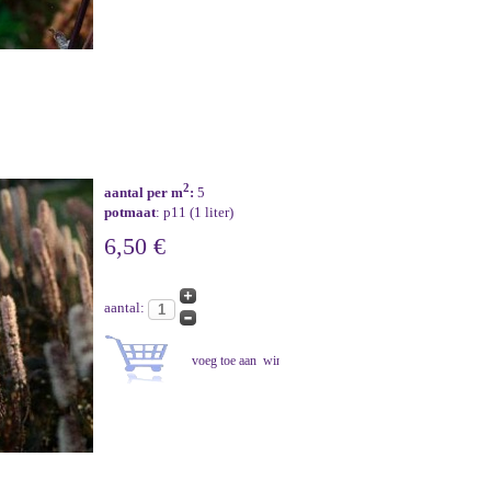
2
aantal per m
:
5
potmaat
: p11 (1 liter)
6,50 €
aantal: