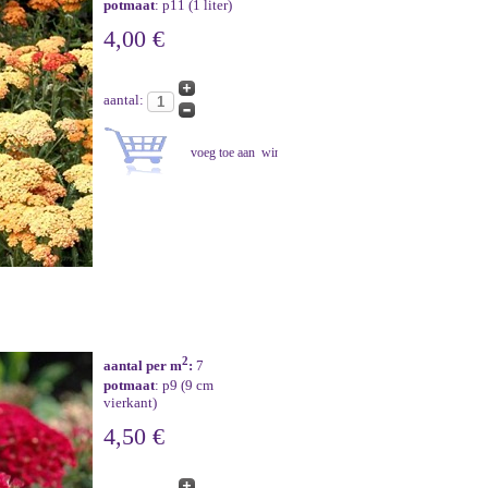
potmaat
: p11 (1 liter)
4,00 €
aantal:
2
aantal per m
:
7
potmaat
: p9 (9 cm
vierkant)
4,50 €