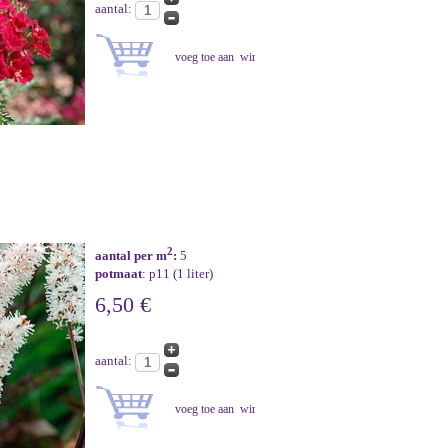
aantal:
2
aantal per m
:
5
potmaat
: p11 (1 liter)
6,50 €
aantal: