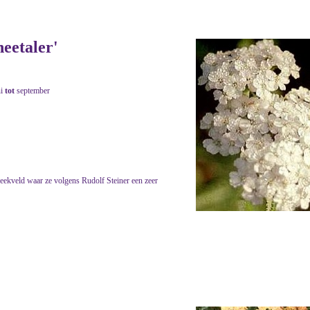
neetaler'
ni
tot
september
eekveld waar ze volgens Rudolf Steiner een zeer