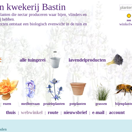
n kwekerij Bastin
planten die nectar produceren waar bijen, vlinders en
ij hebben.
zon
cten ontstaat een biologisch evenwicht in de tuin en
winkelw
alle tuingerei
lavendelproducten
rozen
mediterraan
prairieplanten
potplanten
grassen
bijenplant
thuis
webwinkel
route
nieuwsbrief
e-mail
account
|
|
|
|
|
onden