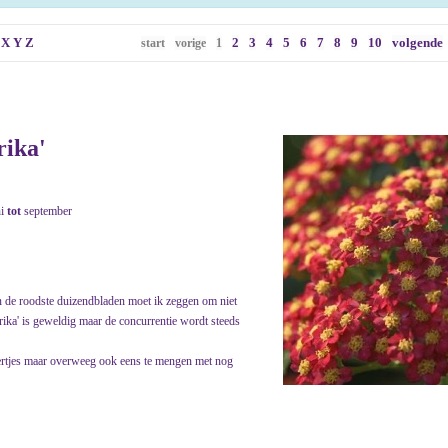
X
Y
Z
2
3
4
5
6
7
8
9
10
volgende
start
vorige
1
rika'
ni
tot
september
an de roodste duizendbladen moet ik zeggen om niet
aprika' is geweldig maar de concurrentie wordt steeds
pertjes maar overweeg ook eens te mengen met nog