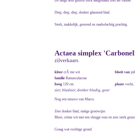
De lange aren geuren sterk aangenaam zoet als vanille.
Diep, diep, diep, donker glanzend blad.
Sterk, makkelijk, geurend en raadselachtig prachtig.
Actaea simplex 'Carbonell
zilverkaars
kleur
crÃ¨me wit
bloeit van
jul
familie
Ranunculaceae
hoog
120 cm
plaats
vocht,
sier, bladsier, donker bladig, geur
Nog een nieuwe van Marco.
Zeer donker blad, statige groeiwijze.
Bloei; crème wit met een vleugje roze en zeer sterk geur
Graag wat vochtige grond.