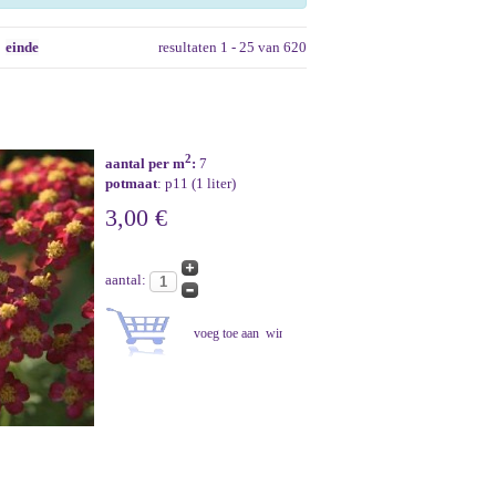
einde
resultaten 1 - 25 van 620
2
aantal per m
:
7
potmaat
: p11 (1 liter)
3,00 €
aantal: