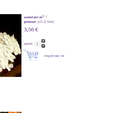
2
aantal per m
:
7
potmaat
: p11 (1 liter)
3,50 €
aantal: