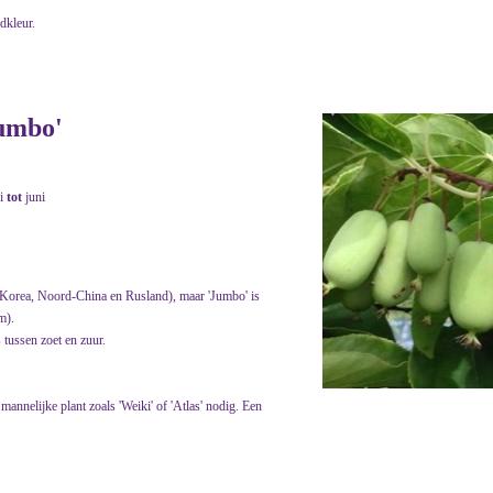
adkleur.
Jumbo'
i
tot
juni
 Korea, Noord-China en Rusland), maar 'Jumbo' is
m).
 tussen zoet en zuur.
mannelijke plant zoals 'Weiki' of 'Atlas' nodig. Een