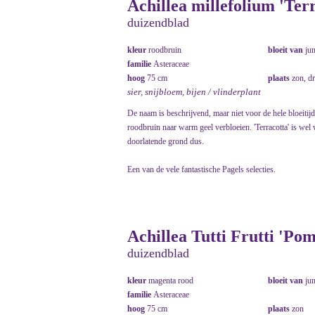
Achillea millefolium 'Ter
duizendblad
kleur
roodbruin
bloeit van
ju
familie
Asteraceae
hoog
75 cm
plaats
zon, d
sier, snijbloem, bijen / vlinderplant
De naam is beschrijvend, maar niet voor de hele bloeitijd
roodbruin naar warm geel verbloeien. 'Terracotta' is wel 
doorlatende grond dus.
Een van de vele fantastische Pagels selecties.
Achillea Tutti Frutti 'Po
duizendblad
kleur
magenta rood
bloeit van
ju
familie
Asteraceae
hoog
75 cm
plaats
zon