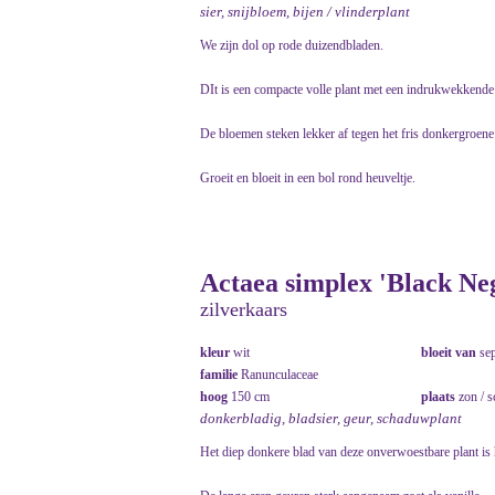
sier, snijbloem, bijen / vlinderplant
We zijn dol op rode duizendbladen.
DIt is een compacte volle plant met een indrukwekkende 
De bloemen steken lekker af tegen het fris donkergroene
Groeit en bloeit in een bol rond heuveltje.
Actaea simplex 'Black Neg
zilverkaars
kleur
wit
bloeit van
se
familie
Ranunculaceae
hoog
150 cm
plaats
zon / 
donkerbladig, bladsier, geur, schaduwplant
Het diep donkere blad van deze onverwoestbare plant is 