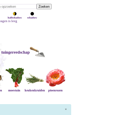
halfschaduw
schaduw
agen is leeg
tuingereedschap
en
moestuin
keukenkruiden
pioenrozen
×