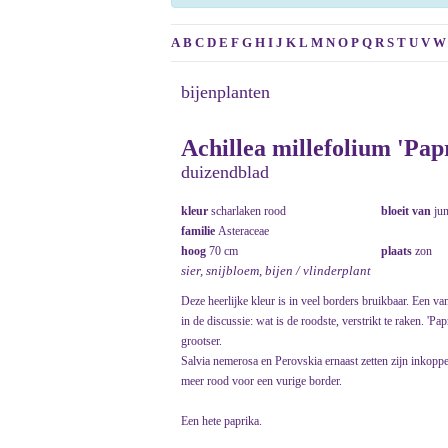
A
B
C
D
E
F
G
H
I
J
K
L
M
N
O
P
Q
R
S
T
U
V
W
bijenplanten
Achillea millefolium 'Pap
duizendblad
kleur
scharlaken rood
bloeit van
ju
familie
Asteraceae
hoog
70 cm
plaats
zon
sier, snijbloem, bijen / vlinderplant
Deze heerlijke kleur is in veel borders bruikbaar. Een v
in de discussie: wat is de roodste, verstrikt te raken. 'P
grootser.
Salvia nemerosa en Perovskia ernaast zetten zijn inkop
meer rood voor een vurige border.
Een hete paprika.