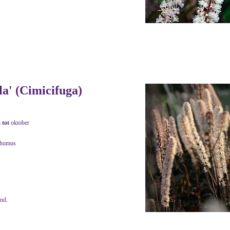
a' (Cimicifuga)
i
tot
oktober
 humus
end.