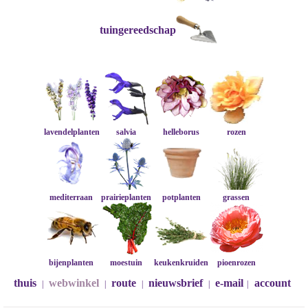
tuingereedschap
lavendelplanten
salvia
helleborus
rozen
mediterraan
prairieplanten
potplanten
grassen
bijenplanten
moestuin
keukenkruiden
pioenrozen
thuis
webwinkel
route
nieuwsbrief
e-mail
account
|
|
|
|
|