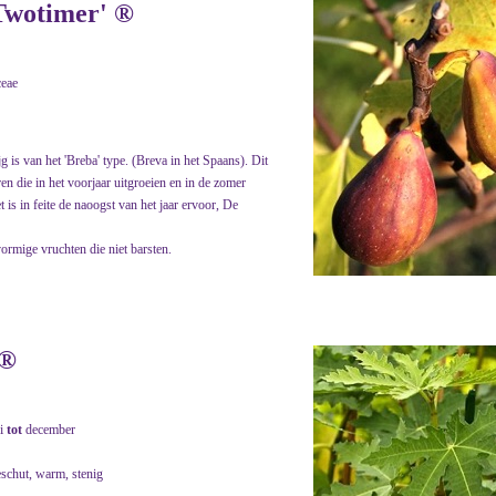
 Twotimer' ®
eae
 is van het 'Breba' type. (Breva in het Spaans). Dit
ren die in het voorjaar uitgroeien en in de zomer
is in feite de naoogst van het jaar ervoor, De
vormige vruchten die niet barsten.
 ®
i
tot
december
eschut, warm, stenig