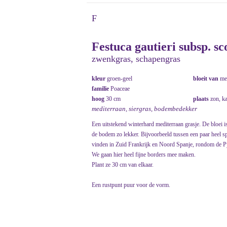
F
Festuca gautieri subsp. sc
zwenkgras, schapengras
kleur
groen-geel
bloeit van
me
familie
Poaceae
hoog
30 cm
plaats
zon, k
mediterraan, siergras, bodembedekker
Een uitstekend winterhard mediterraan grasje. De bloei i
de bodem zo lekker. Bijvoorbeeld tussen een paar heel sp
vinden in Zuid Frankrijk en Noord Spanje, rondom de P
We gaan hier heel fijne borders mee maken.
Plant ze 30 cm van elkaar.
Een rustpunt puur voor de vorm.