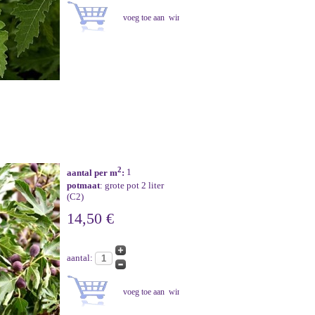
2
aantal per m
:
1
potmaat
: grote pot 2 liter
(C2)
14,50 €
aantal: