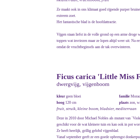
Ze maakt ook in ons klimaat goed rijpende purper bruine vi
extreem zoet.
Het fantastische blad is de hoofdattractie.
Vijgen staan liefst in de volle grond op een arme droge 
toppen wat invriezen maar ze lopen altijd weer uit. Na e
omdat de vruchtbeginsels aan de tak overwinteren.
Ficus carica 'Little Miss 
dwergvijg, vijgenboom
kleur
geen bloei
familie
Morac
hoog
120 cm
plaats
zon, 
fruit, struik, kleine boom, bladsier, mediterraan
Deze in 2010 door Michael Nobles als mutant van `Viol
geschikt voor de wat kleinere tuin en kan ook in pot w
Ze heeft heerlijk, grillig gelobd vijgenblad.
Vanaf september geeft ze een goede opbrengst donkerpur