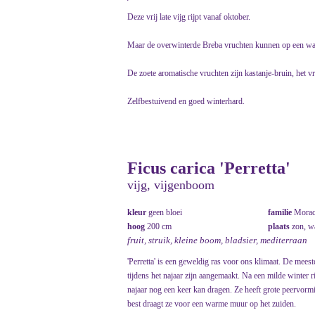
Deze vrij late vijg rijpt vanaf oktober.
Maar de overwinterde Breba vruchten kunnen op een warm
De zoete aromatische vruchten zijn kastanje-bruin, het vr
Zelfbestuivend en goed winterhard.
Ficus carica 'Perretta'
vijg, vijgenboom
kleur
geen bloei
familie
Morac
hoog
200 cm
plaats
zon, 
fruit, struik, kleine boom, bladsier, mediterraan
'Perretta' is een geweldig ras voor ons klimaat. De meest
tijdens het najaar zijn aangemaakt. Na een milde winter ri
najaar nog een keer kan dragen. Ze heeft grote peervorm
best draagt ze voor een warme muur op het zuiden.