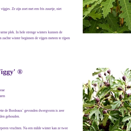
jgjes. Ze zijn zoet met een fris zuurtje, niet
warme plek. In hele strenge winters kunnen de
en zachte winter beginnen de vijgen meteen te rijpen
Figgy' ®
eae
warm
ette de Bordeaux` gevonden dwergvorm is zeer
orden gehouden.
peren vruchten. Na een milde winter kan ze twee