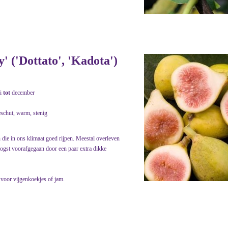
' ('Dottato', 'Kadota')
i
tot
december
eschut, warm, stenig
n die in ons klimaat goed rijpen. Meestal overleven
oogst voorafgegaan door een paar extra dikke
, voor vijgenkoekjes of jam.