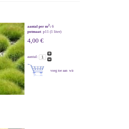
2
aantal per m
:
6
potmaat
: p11 (1 liter)
4,00 €
aantal: