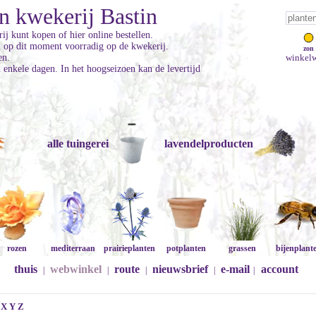
n kwekerij Bastin
ij kunt kopen of hier online bestellen.
jn op dit moment voorradig op de kwekerij.
zon
en.
winkelw
enkele dagen. In het hoogseizoen kan de levertijd
alle tuingerei
lavendelproducten
rozen
mediterraan
prairieplanten
potplanten
grassen
bijenplant
thuis
webwinkel
route
nieuwsbrief
e-mail
account
|
|
|
|
|
X
Y
Z