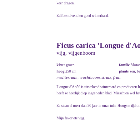
keer dragen.
Zelfbestuivend en goed winterhard.
Ficus carica 'Longue d'Ao
vijg, vijgenboom
kleur
groen
familie
Morac
hoog
250 cm
plaats
zon, b
mediterraan, vruchtboom, struik, fruit
'Longue d'Août' is uitstekend winterhard en produceert 
heeft ze heerlijk diep ingesneden blad. Misschien wel he
Ze staan al meer dan 20 jaar in onze tuin. Hoogste tijd 
Mijn favoriete vijg.