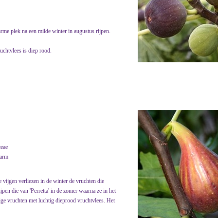
e plek na een milde winter in augustus rijpen.
uchtvlees is diep rood.
eae
warm
e vijgen verliezen in de winter de vruchten die
jpen die van 'Perretta' in de zomer waarna ze in het
ige vruchten met luchtig dieprood vruchtvlees. Het