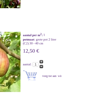
2
aantal per m
:
1
potmaat
: grote pot 2 liter
(C2) 30 - 40 cm
12,50 €
aantal: