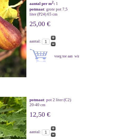
2
aantal per m
:
1
potmaat
: grote pot 7,5
liter (P24) 65 cm
25,00 €
aantal:
potmaat
: pot 2 liter (C2)
20-40 cm
12,50 €
aantal: