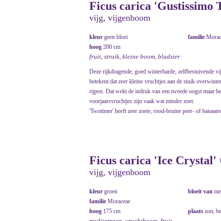
Ficus carica 'Gustissimo
vijg, vijgenboom
kleur
geen bloei
familie
Morac
hoog
200 cm
fruit, struik, kleine boom, bladsier
Deze rijkdragende, goed winterharde, zelfbestuivende vijg
betekent dat zeer kleine vruchtjes aan de stuik overwinte
rijpen. Dat wekt de indruk van een tweede oogst maar het 
voorjaarsvruchtjes zijn vaak wat minder zoet.
'Twotimer' heeft zeer zoete, rood-bruine peer- of banaan
Ficus carica 'Ice Crystal'
vijg, vijgenboom
kleur
groen
bloeit van
me
familie
Moraceae
hoog
175 cm
plaats
zon, b
mediterraan, vruchtboom, fruit