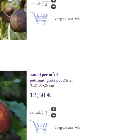
aantal:
2
aantal per m
:
1
potmaat
: grote pot 2 liter
(C2) 10-25 cm
12,50 €
aantal: