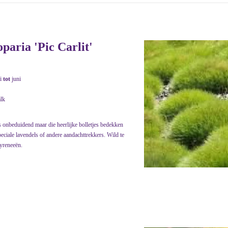
oparia 'Pic Carlit'
i
tot
juni
alk
s onbeduidend maar die heerlijke bolletjes bedekken
eciale lavendels of andere aandachttrekkers. Wild te
yreneeën.