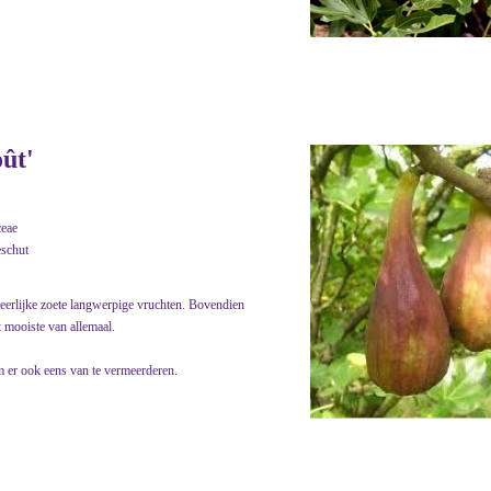
ût'
eae
eschut
heerlijke zoete langwerpige vruchten. Bovendien
t mooiste van allemaal.
om er ook eens van te vermeerderen.