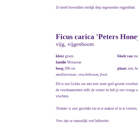
Ze heeft bovendien sierlijk diep ingesneden vijgenblad.
Ficus carica 'Peters Honey
vijg, vijgenboom
kleur
groen
bloeit van
me
familie
Moraceae
hoog
200 cm
plaats
zon, b
mediterraan, vruchtboom, fruit
Dit is een Grieks ras met zeer zoete geel-groene vruchte
de vruchtaanzetten zelfs de winter en heb je een vroege 
vruchten.
'Dottato' is zeer geschikt om in te maken of in te vriezen
Vers zijn ze natuurlijk veel lekkerder.