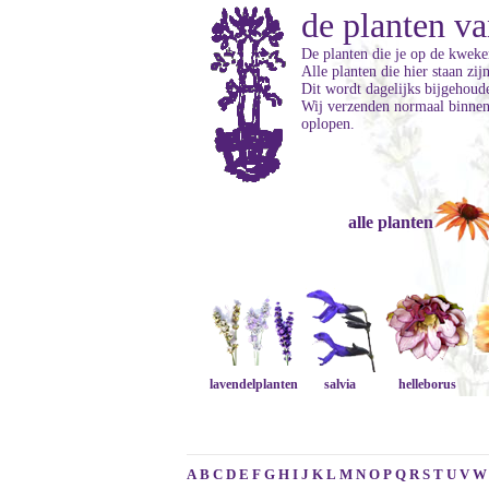
de planten va
De planten die je op de kweker
Alle planten die hier staan zi
Dit wordt dagelijks bijgehoud
Wij verzenden normaal binnen 
oplopen.
alle planten
lavendelplanten
salvia
helleborus
A
B
C
D
E
F
G
H
I
J
K
L
M
N
O
P
Q
R
S
T
U
V
W