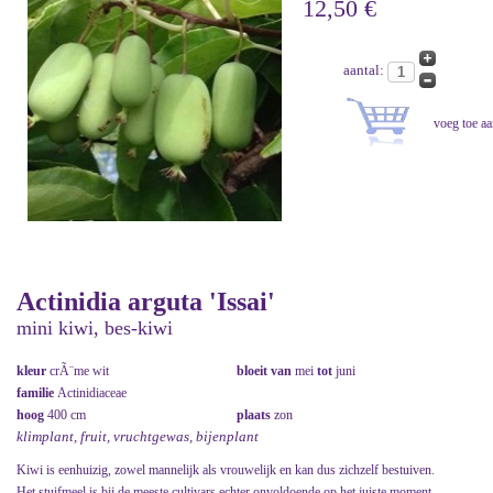
12,50 €
aantal:
Actinidia arguta 'Issai'
mini kiwi, bes-kiwi
kleur
crÃ¨me wit
bloeit van
mei
tot
juni
familie
Actinidiaceae
hoog
400 cm
plaats
zon
klimplant, fruit, vruchtgewas, bijenplant
Kiwi is eenhuizig, zowel mannelijk als vrouwelijk en kan dus zichzelf bestuiven.
Het stuifmeel is bij de meeste cultivars echter onvoldoende op het juiste moment