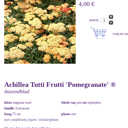
4,00 €
aantal:
Achillea Tutti Frutti 'Pomegranate' ®
duizendblad
kleur
magenta rood
bloeit van
juni
tot
september
familie
Asteraceae
hoog
75 cm
plaats
zon
sier, snijbloem, bijen / vlinderplant