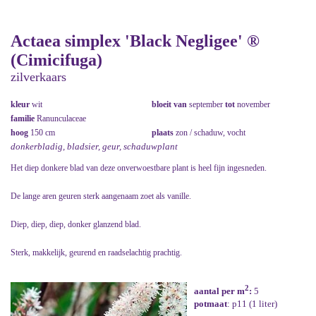
Actaea simplex 'Black Negligee' ®
(Cimicifuga)
zilverkaars
kleur
wit
bloeit van
september
tot
november
familie
Ranunculaceae
hoog
150 cm
plaats
zon / schaduw, vocht
donkerbladig, bladsier, geur, schaduwplant
Het diep donkere blad van deze onverwoestbare plant is heel fijn ingesneden.
De lange aren geuren sterk aangenaam zoet als vanille.
Diep, diep, diep, donker glanzend blad.
Sterk, makkelijk, geurend en raadselachtig prachtig.
2
aantal per m
:
5
potmaat
: p11 (1 liter)