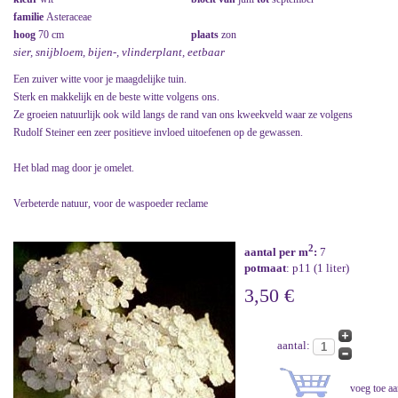
familie
Asteraceae
hoog
70 cm
plaats
zon
sier, snijbloem, bijen-, vlinderplant, eetbaar
Een zuiver witte voor je maagdelijke tuin.
Sterk en makkelijk en de beste witte volgens ons.
Ze groeien natuurlijk ook wild langs de rand van ons kweekveld waar ze volgens
Rudolf Steiner een zeer positieve invloed uitoefenen op de gewassen.
Het blad mag door je omelet.
Verbeterde natuur, voor de waspoeder reclame
2
aantal per m
:
7
potmaat
: p11 (1 liter)
3,50 €
aantal: