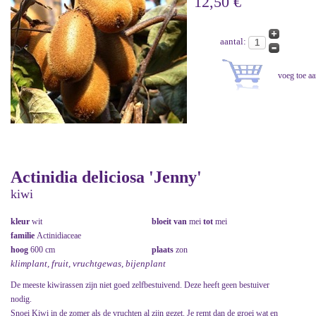
12,50 €
aantal:
Actinidia deliciosa 'Jenny'
kiwi
kleur
wit
bloeit van
mei
tot
mei
familie
Actinidiaceae
hoog
600 cm
plaats
zon
klimplant, fruit, vruchtgewas, bijenplant
De meeste kiwirassen zijn niet goed zelfbestuivend. Deze heeft geen bestuiver
nodig.
Snoei Kiwi in de zomer als de vruchten al zijn gezet. Je remt dan de groei wat en