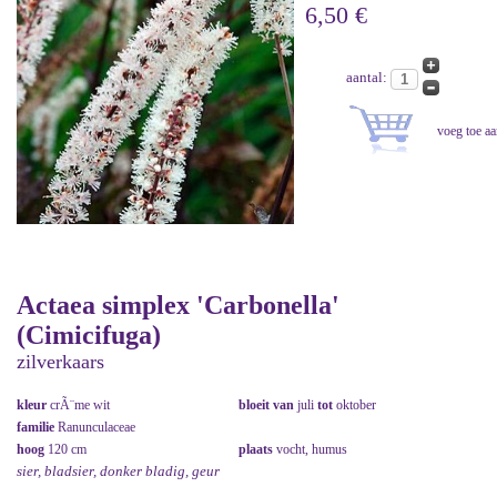
6,50 €
aantal:
Actaea simplex 'Carbonella'
(Cimicifuga)
zilverkaars
kleur
crÃ¨me wit
bloeit van
juli
tot
oktober
familie
Ranunculaceae
hoog
120 cm
plaats
vocht, humus
sier, bladsier, donker bladig, geur