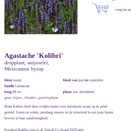
Agastache 'Kolibri'
dropplant, anijsnetel,
Mexicaanse hysop
kleur
oranje
bloeit van
juni
tot
september
familie
Lamiaceae
hoog
80 cm
plaats
zon, doorlatend
geur, bijen-, vlinder-, prairieplant
Brian Kabbes heeft deze vrolijke kanjer voor introductie zwaar op de proef
gesteld. Zomer en winter, jarenlang sneeuw en ijs trotserend in een potje buiten
bewees ze haar standvastigheid.
Kwekerij Kabbes won er de Tuin & Co Award 2010 mee.