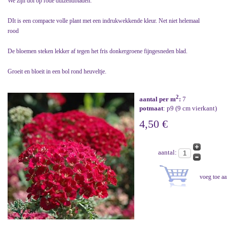
We zijn dol op rode duizendbladen.
DIt is een compacte volle plant met een indrukwekkende kleur. Net niet helemaal
rood
De bloemen steken lekker af tegen het fris donkergroene fijngesneden blad.
Groeit en bloeit in een bol rond heuveltje.
2
aantal per m
:
7
potmaat
: p9 (9 cm vierkant)
4,50 €
aantal: