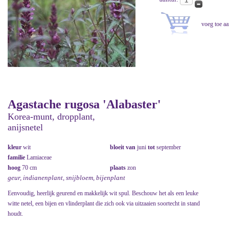
Agastache rugosa 'Alabaster'
Korea-munt, dropplant,
anijsnetel
kleur
wit
bloeit van
juni
tot
september
familie
Lamiaceae
hoog
70 cm
plaats
zon
geur, indianenplant, snijbloem, bijenplant
Eenvoudig, heerlijk geurend en makkelijk wit spul. Beschouw het als een leuke
witte netel, een bijen en vlinderplant die zich ook via uitzaaien soortecht in stand
houdt.