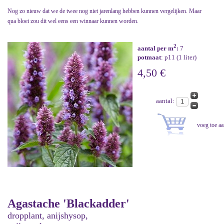
Nog zo nieuw dat we de twee nog niet jarenlang hebben kunnen vergelijken. Maar
qua bloei zou dit wel eens een winnaar kunnen worden.
2
aantal per m
:
7
potmaat
: p11 (1 liter)
4,50 €
aantal:
Agastache 'Blackadder'
dropplant, anijshysop,