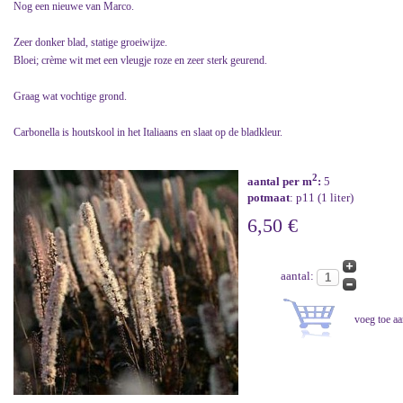
Nog een nieuwe van Marco.
Zeer donker blad, statige groeiwijze.
Bloei; crème wit met een vleugje roze en zeer sterk geurend.
Graag wat vochtige grond.
Carbonella is houtskool in het Italiaans en slaat op de bladkleur.
2
aantal per m
:
5
potmaat
: p11 (1 liter)
6,50 €
aantal: