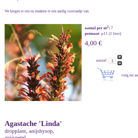
We kregen er een en maakten er een aardig voorraadje van.
2
aantal per m
:
7
potmaat
: p11 (1 liter)
4,00 €
aantal:
Agastache 'Linda'
dropplant, anijshysop,
anijsnetel