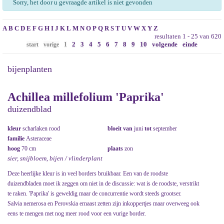
Sorry, het door u gevraagde artikel is niet gevonden
A
B
C
D
E
F
G
H
I
J
K
L
M
N
O
P
Q
R
S
T
U
V
W
X
Y
Z
resultaten 1 - 25 van 620
2
3
4
5
6
7
8
9
10
volgende
einde
start
vorige
1
bijenplanten
Achillea millefolium 'Paprika'
duizendblad
kleur
scharlaken rood
bloeit van
juni
tot
september
familie
Asteraceae
hoog
70 cm
plaats
zon
sier, snijbloem, bijen / vlinderplant
Deze heerlijke kleur is in veel borders bruikbaar. Een van de roodste
duizendbladen moet ik zeggen om niet in de discussie: wat is de roodste, verstrikt
te raken. 'Paprika' is geweldig maar de concurrentie wordt steeds grootser.
Salvia nemerosa en Perovskia ernaast zetten zijn inkoppertjes maar overweeg ook
eens te mengen met nog meer rood voor een vurige border.