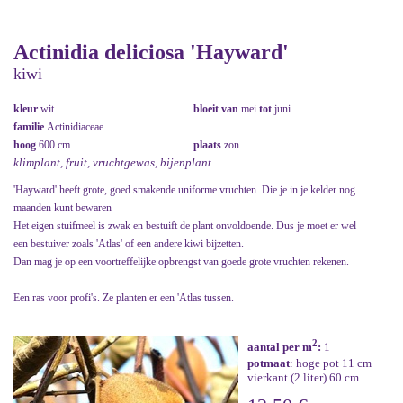
Actinidia deliciosa 'Hayward'
kiwi
kleur
wit
bloeit van
mei
tot
juni
familie
Actinidiaceae
hoog
600 cm
plaats
zon
klimplant, fruit, vruchtgewas, bijenplant
'Hayward' heeft grote, goed smakende uniforme vruchten. Die je in je kelder nog
maanden kunt bewaren
Het eigen stuifmeel is zwak en bestuift de plant onvoldoende. Dus je moet er wel
een bestuiver zoals 'Atlas' of een andere kiwi bijzetten.
Dan mag je op een voortreffelijke opbrengst van goede grote vruchten rekenen.
Een ras voor profi's. Ze planten er een 'Atlas tussen.
2
aantal per m
:
1
potmaat
: hoge pot 11 cm
vierkant (2 liter) 60 cm