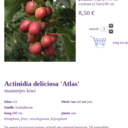
vierkant (2 liter) 60 cm
8,50 €
aantal:
Actinidia deliciosa 'Atlas'
mannetjes kiwi
kleur
wit
bloeit van
mei
tot
juni
familie
Actinidiaceae
hoog
600 cm
plaats
zon
klimplant, fruit, vruchtgewas, bijenplant
De meeste kiwirassen kunnen zichzelf niet optimaal bestuiven. De mannelijke