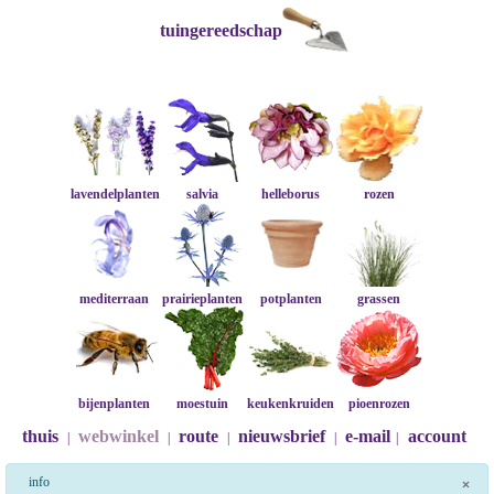
tuingereedschap
lavendelplanten
salvia
helleborus
rozen
mediterraan
prairieplanten
potplanten
grassen
bijenplanten
moestuin
keukenkruiden
pioenrozen
thuis
webwinkel
route
nieuwsbrief
e-mail
account
|
|
|
|
|
info
×