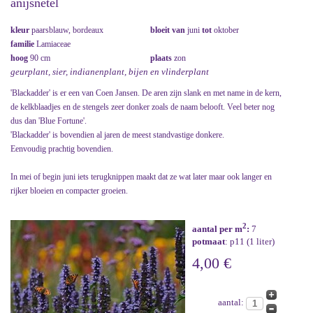
anijsnetel
kleur
paarsblauw, bordeaux
bloeit van
juni
tot
oktober
familie
Lamiaceae
hoog
90 cm
plaats
zon
geurplant, sier, indianenplant, bijen en vlinderplant
'Blackadder' is er een van Coen Jansen. De aren zijn slank en met name in de kern,
de kelkblaadjes en de stengels zeer donker zoals de naam belooft. Veel beter nog
dus dan 'Blue Fortune'.
'Blackadder' is bovendien al jaren de meest standvastige donkere.
Eenvoudig prachtig bovendien.
In mei of begin juni iets terugknippen maakt dat ze wat later maar ook langer en
rijker bloeien en compacter groeien.
2
aantal per m
:
7
potmaat
: p11 (1 liter)
4,00 €
aantal: