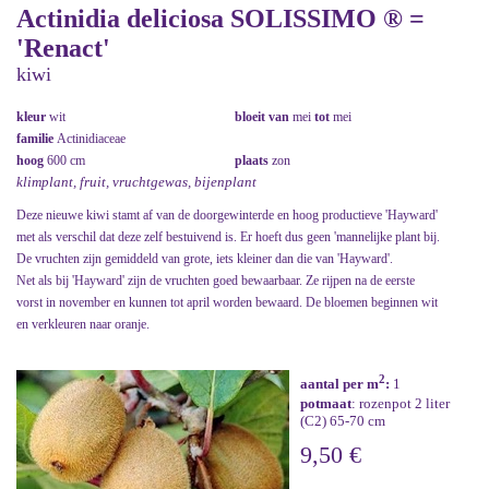
Actinidia deliciosa SOLISSIMO ® =
'Renact'
kiwi
kleur
wit
bloeit van
mei
tot
mei
familie
Actinidiaceae
hoog
600 cm
plaats
zon
klimplant, fruit, vruchtgewas, bijenplant
Deze nieuwe kiwi stamt af van de doorgewinterde en hoog productieve 'Hayward'
met als verschil dat deze zelf bestuivend is. Er hoeft dus geen 'mannelijke plant bij.
De vruchten zijn gemiddeld van grote, iets kleiner dan die van 'Hayward'.
Net als bij 'Hayward' zijn de vruchten goed bewaarbaar. Ze rijpen na de eerste
vorst in november en kunnen tot april worden bewaard. De bloemen beginnen wit
en verkleuren naar oranje.
2
aantal per m
:
1
potmaat
: rozenpot 2 liter
(C2) 65-70 cm
9,50 €