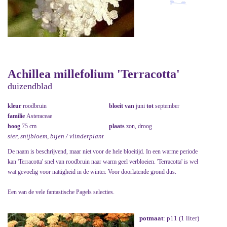
Achillea millefolium 'Terracotta'
duizendblad
kleur
roodbruin
bloeit van
juni
tot
september
familie
Asteraceae
hoog
75 cm
plaats
zon, droog
sier, snijbloem, bijen / vlinderplant
De naam is beschrijvend, maar niet voor de hele bloeitijd. In een warme periode
kan 'Terracotta' snel van roodbruin naar warm geel verbloeien. 'Terracotta' is wel
wat gevoelig voor nattigheid in de winter. Voor doorlatende grond dus.
Een van de vele fantastische Pagels selecties.
potmaat
: p11 (1 liter)