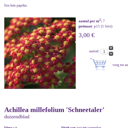
Een hete paprika.
2
aantal per m
:
7
potmaat
: p11 (1 liter)
3,00 €
aantal:
Achillea millefolium 'Schneetaler'
duizendblad
kleur
wit
bloeit van
juni
tot
september