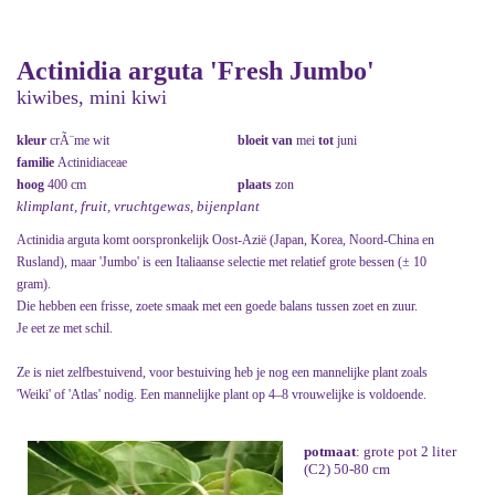
Actinidia arguta 'Fresh Jumbo'
kiwibes, mini kiwi
kleur
crÃ¨me wit
bloeit van
mei
tot
juni
familie
Actinidiaceae
hoog
400 cm
plaats
zon
klimplant, fruit, vruchtgewas, bijenplant
Actinidia arguta komt oorspronkelijk Oost-Azië (Japan, Korea, Noord-China en
Rusland), maar 'Jumbo' is een Italiaanse selectie met relatief grote bessen (± 10
gram).
Die hebben een frisse, zoete smaak met een goede balans tussen zoet en zuur.
Je eet ze met schil.
Ze is niet zelfbestuivend, voor bestuiving heb je nog een mannelijke plant zoals
'Weiki' of 'Atlas' nodig. Een mannelijke plant op 4–8 vrouwelijke is voldoende.
potmaat
: grote pot 2 liter
(C2) 50-80 cm