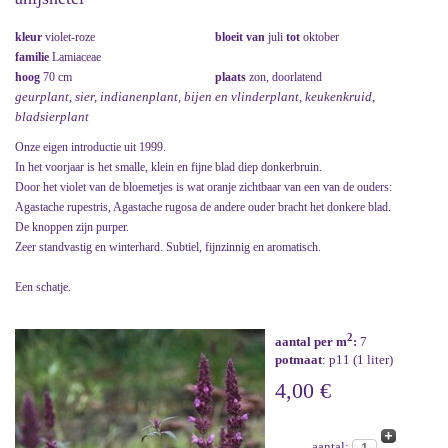
kleur
violet-roze
bloeit van
juli
tot
oktober
familie
Lamiaceae
hoog
70 cm
plaats
zon, doorlatend
geurplant, sier, indianenplant, bijen en vlinderplant, keukenkruid,
bladsierplant
Onze eigen introductie uit 1999.
In het voorjaar is het smalle, klein en fijne blad diep donkerbruin.
Door het violet van de bloemetjes is wat oranje zichtbaar van een van de ouders:
Agastache rupestris, Agastache rugosa de andere ouder bracht het donkere blad.
De knoppen zijn purper.
Zeer standvastig en winterhard. Subtiel, fijnzinnig en aromatisch.
Een schatje.
2
aantal per m
:
7
potmaat
: p11 (1 liter)
4,00 €
aantal: