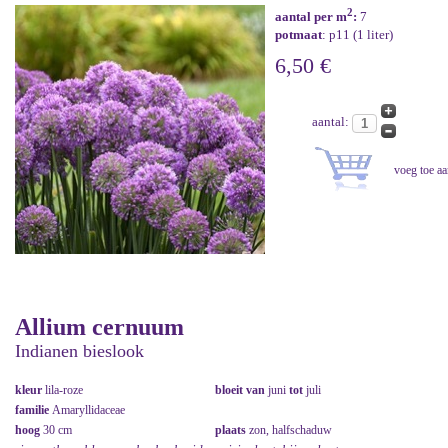
2
aantal per m
:
7
potmaat
: p11 (1 liter)
6,50 €
aantal:
Allium cernuum
Indianen bieslook
kleur
lila-roze
bloeit van
juni
tot
juli
familie
Amaryllidaceae
hoog
30 cm
plaats
zon, halfschaduw