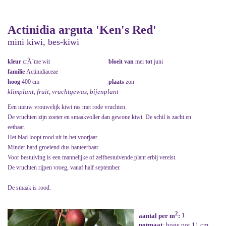
Actinidia arguta 'Ken's Red'
mini kiwi, bes-kiwi
kleur
crÃ¨me wit
bloeit van
mei
tot
juni
familie
Actinidiaceae
hoog
400 cm
plaats
zon
klimplant, fruit, vruchtgewas, bijenplant
Een nieuw vrouwelijk kiwi ras met rode vruchten.
De vruchten zijn zoeter en smaakvoller dan gewone kiwi. De schil is zacht en
eetbaar.
Het blad loopt rood uit in het voorjaar.
Minder hard groeiend dus hanteerbaar.
Voor bestuiving is een mannelijke of zelfbestuivende plant erbij vereist.
De vruchten rijpen vroeg, vanaf half september.
De smaak is rood.
2
aantal per m
:
1
potmaat
: hoge pot 11 cm