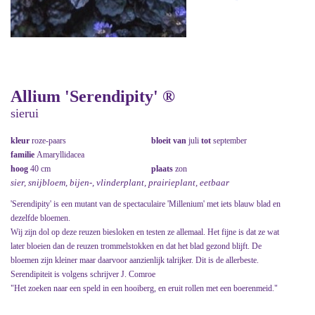
Allium 'Serendipity' ®
sierui
kleur
roze-paars
bloeit van
juli
tot
september
familie
Amaryllidacea
hoog
40 cm
plaats
zon
sier, snijbloem, bijen-, vlinderplant, prairieplant, eetbaar
'Serendipity' is een mutant van de spectaculaire 'Millenium' met iets blauw blad en
dezelfde bloemen.
Wij zijn dol op deze reuzen biesloken en testen ze allemaal. Het fijne is dat ze wat
later bloeien dan de reuzen trommelstokken en dat het blad gezond blijft. De
bloemen zijn kleiner maar daarvoor aanzienlijk talrijker. Dit is de allerbeste.
Serendipiteit is volgens schrijver J. Comroe
"Het zoeken naar een speld in een hooiberg, en eruit rollen met een boerenmeid."