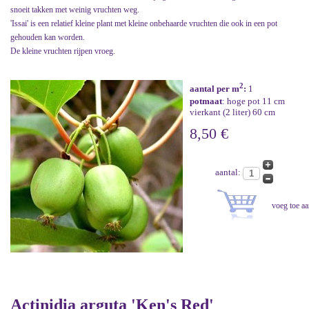
snoeit takken met weinig vruchten weg.
'Issai' is een relatief kleine plant met kleine onbehaarde vruchten die ook in een pot
gehouden kan worden.
De kleine vruchten rijpen vroeg.
2
aantal per m
:
1
potmaat
: hoge pot 11 cm
vierkant (2 liter) 60 cm
8,50 €
aantal:
Actinidia arguta 'Ken's Red'