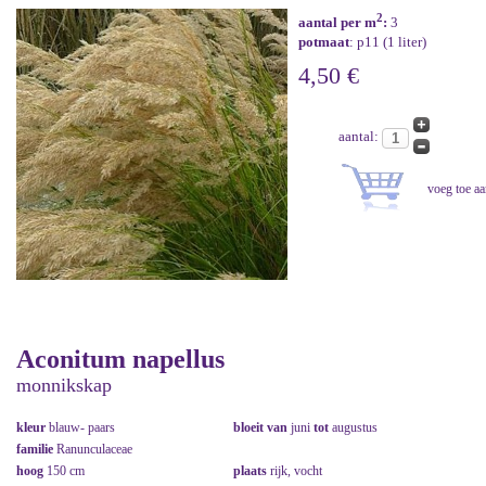
2
aantal per m
:
3
potmaat
: p11 (1 liter)
4,50 €
aantal:
Aconitum napellus
monnikskap
kleur
blauw- paars
bloeit van
juni
tot
augustus
familie
Ranunculaceae
hoog
150 cm
plaats
rijk, vocht