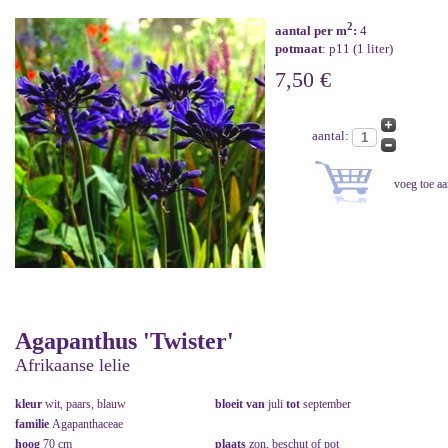
2
aantal per m
:
4
potmaat
: p11 (1 liter)
7,50 €
aantal:
Agapanthus 'Twister'
Afrikaanse lelie
kleur
wit, paars, blauw
bloeit van
juli
tot
september
familie
Agapanthaceae
hoog
70 cm
plaats
zon, beschut of pot