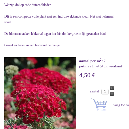
We zijn dol op rode duizendbladen.
DIt is een compacte volle plant met een indrukwekkende kleur. Net niet helemaal
rood
De bloemen steken lekker af tegen het fris donkergroene fijngesneden blad.
Groeit en bloeit in een bol rond heuveltje.
2
aantal per m
:
7
potmaat
: p9 (9 cm vierkant)
4,50 €
aantal: