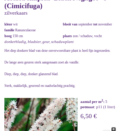
(Cimicifuga)
zilverkaars
kleur
wit
bloeit van
september
tot
november
familie
Ranunculaceae
hoog
150 cm
plaats
zon / schaduw, vocht
donkerbladig, bladsier, geur, schaduwplant
Het diep donkere blad van deze onverwoestbare plant is heel fijn ingesneden.
De lange aren geuren sterk aangenaam zoet als vanille.
Diep, diep, diep, donker glanzend blad.
Sterk, makkelijk, geurend en raadselachtig prachtig.
2
aantal per m
:
5
potmaat
: p11 (1 liter)
6,50 €