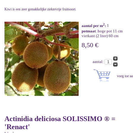
Kiwi is een zeer gemakkelijke ziektevrije fruitsoort.
2
aantal per m
:
1
potmaat
: hoge pot 11 cm
vierkant (2 liter) 60 cm
8,50 €
aantal:
Actinidia deliciosa SOLISSIMO ® =
'Renact'