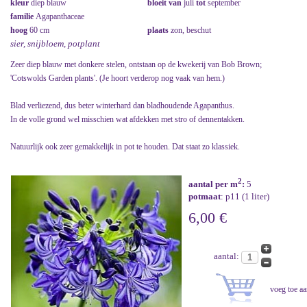
kleur
diep blauw
bloeit van
juli
tot
september
familie
Agapanthaceae
hoog
60 cm
plaats
zon, beschut
sier, snijbloem, potplant
Zeer diep blauw met donkere stelen, ontstaan op de kwekerij van Bob Brown;
'Cotswolds Garden plants'. (Je hoort verderop nog vaak van hem.)
Blad verliezend, dus beter winterhard dan bladhoudende Agapanthus.
In de volle grond wel misschien wat afdekken met stro of dennentakken.
Natuurlijk ook zeer gemakkelijk in pot te houden. Dat staat zo klassiek.
2
aantal per m
:
5
potmaat
: p11 (1 liter)
6,00 €
aantal: