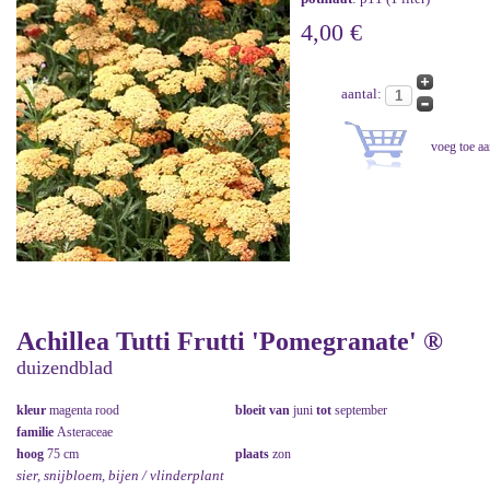
4,00 €
aantal:
Achillea Tutti Frutti 'Pomegranate' ®
duizendblad
kleur
magenta rood
bloeit van
juni
tot
september
familie
Asteraceae
hoog
75 cm
plaats
zon
sier, snijbloem, bijen / vlinderplant