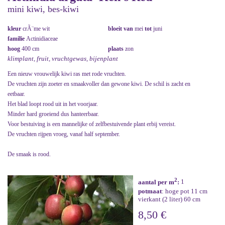
mini kiwi, bes-kiwi
kleur
crÃ¨me wit
bloeit van
mei
tot
juni
familie
Actinidiaceae
hoog
400 cm
plaats
zon
klimplant, fruit, vruchtgewas, bijenplant
Een nieuw vrouwelijk kiwi ras met rode vruchten.
De vruchten zijn zoeter en smaakvoller dan gewone kiwi. De schil is zacht en
eetbaar.
Het blad loopt rood uit in het voorjaar.
Minder hard groeiend dus hanteerbaar.
Voor bestuiving is een mannelijke of zelfbestuivende plant erbij vereist.
De vruchten rijpen vroeg, vanaf half september.
De smaak is rood.
2
aantal per m
:
1
potmaat
: hoge pot 11 cm
vierkant (2 liter) 60 cm
8,50 €