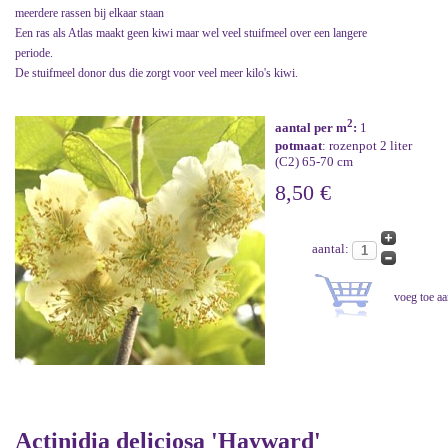
meerdere rassen bij elkaar staan
Een ras als Atlas maakt geen kiwi maar wel veel stuifmeel over een langere
periode.
De stuifmeel donor dus die zorgt voor veel meer kilo's kiwi.
2
aantal per m
:
1
potmaat
: rozenpot 2 liter
(C2) 65-70 cm
8,50 €
aantal:
Actinidia deliciosa 'Hayward'