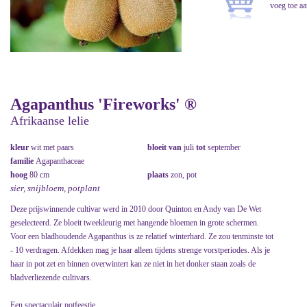
Agapanthus 'Fireworks' ®
Afrikaanse lelie
kleur
wit met paars
bloeit van
juli
tot
september
familie
Agapanthaceae
hoog
80 cm
plaats
zon, pot
sier, snijbloem, potplant
Deze prijswinnende cultivar werd in 2010 door Quinton en Andy van De Wet
geselecteerd. Ze bloeit tweekleurig met hangende bloemen in grote schermen.
Voor een bladhoudende Agapanthus is ze relatief winterhard. Ze zou tenminste tot
- 10 verdragen. Afdekken mag je haar alleen tijdens strenge vorstperiodes. Als je
haar in pot zet en binnen overwintert kan ze niet in het donker staan zoals de
bladverliezende cultivars.
Een spectaculair potfeestje.