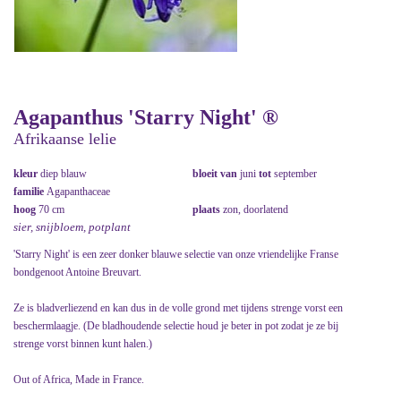
Agapanthus 'Starry Night' ®
Afrikaanse lelie
kleur
diep blauw
bloeit van
juni
tot
september
familie
Agapanthaceae
hoog
70 cm
plaats
zon, doorlatend
sier, snijbloem, potplant
'Starry Night' is een zeer donker blauwe selectie van onze vriendelijke Franse
bondgenoot Antoine Breuvart.
Ze is bladverliezend en kan dus in de volle grond met tijdens strenge vorst een
beschermlaagje. (De bladhoudende selectie houd je beter in pot zodat je ze bij
strenge vorst binnen kunt halen.)
Out of Africa, Made in France.