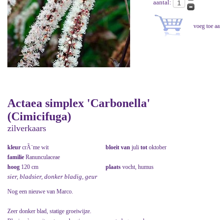
aantal:
Actaea simplex 'Carbonella'
(Cimicifuga)
zilverkaars
kleur
crÃ¨me wit
bloeit van
juli
tot
oktober
familie
Ranunculaceae
hoog
120 cm
plaats
vocht, humus
sier, bladsier, donker bladig, geur
Nog een nieuwe van Marco.
Zeer donker blad, statige groeiwijze.