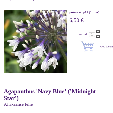
potmaat
: p11 (1 liter)
6,50 €
aantal:
Agapanthus 'Navy Blue' ('Midnight
Star')
Afrikaanse lelie