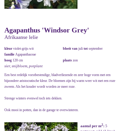
Agapanthus 'Windsor Grey'
Afrikaanse lelie
kleur
violet-grijs-wit
bloeit van
juli
tot
september
familie
Agapanthaceae
hoog
120 cm
plaats
zon
sier, snijbloem, potplant
Een best redelijk vorstbestendige, bladverliezende en zeer hoge vorm met een
bijzondere aristocratische kleur. De bloemen zijn bij warm weer wit met een roze
zweem. Als het kouder wordt worden ze meer roze.
Strenge winters evenwel toch iets dekken.
Ook mooi in potten, dan in de garage te overwinteren.
2
aantal per m
:
5