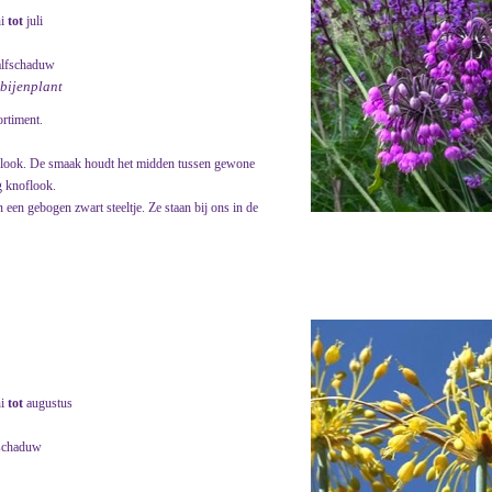
ni
tot
juli
alfschaduw
 bijenplant
ortiment.
eslook. De smaak houdt het midden tussen gewone
g knoflook.
 een gebogen zwart steeltje. Ze staan bij ons in de
ni
tot
augustus
schaduw