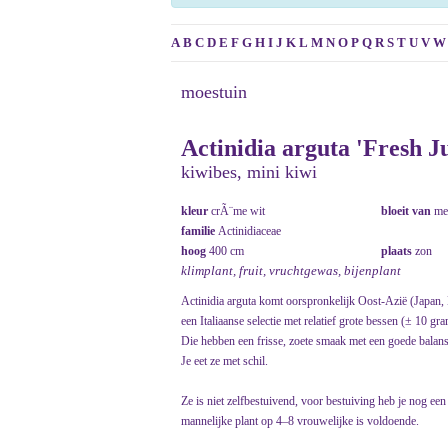
A
B
C
D
E
F
G
H
I
J
K
L
M
N
O
P
Q
R
S
T
U
V
W
moestuin
Actinidia arguta 'Fresh 
kiwibes, mini kiwi
kleur
crÃ¨me wit
bloeit van
me
familie
Actinidiaceae
hoog
400 cm
plaats
zon
klimplant, fruit, vruchtgewas, bijenplant
Actinidia arguta komt oorspronkelijk Oost-Azië (Japan,
een Italiaanse selectie met relatief grote bessen (± 10 gra
Die hebben een frisse, zoete smaak met een goede balans
Je eet ze met schil.
Ze is niet zelfbestuivend, voor bestuiving heb je nog een 
mannelijke plant op 4–8 vrouwelijke is voldoende.