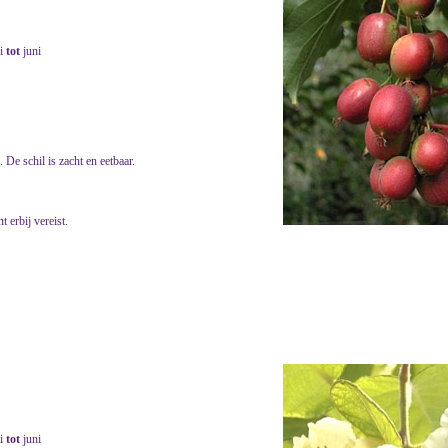
i
tot
juni
De schil is zacht en eetbaar.
 erbij vereist.
i
tot
juni