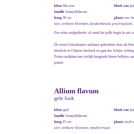
kleur
lila-roze
bloeit van
ju
familie
Amaryllidaceae
hoog
30 cm
plaats
zon, h
sier, eetbare bloemen, keukenkruid, prairieplant,
Een echte oudgediende, al vanaf het prille begin in ons s
De noord Amerikaanse indianen gebruikten deze als bi
bieslook en Chinese bieslook en gaat dus lichtjes richtin
Prima randplant met sierlijk hangende bloem belletjes aan
prairie.
Allium flavum
gele look
kleur
geel
bloeit van
ju
familie
Amaryllidaceae
hoog
45 cm
plaats
zon/h.
sier, eetbare bloemen, mediterraan