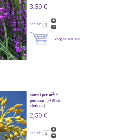
3,50 €
aantal:
2
aantal per m
:
9
potmaat
: p9 (9 cm
vierkant)
2,50 €
aantal: