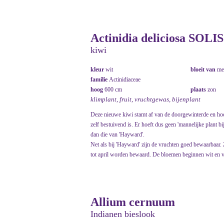
Actinidia deliciosa SOLI
kiwi
kleur
wit
bloeit van
me
familie
Actinidiaceae
hoog
600 cm
plaats
zon
klimplant, fruit, vruchtgewas, bijenplant
Deze nieuwe kiwi stamt af van de doorgewinterde en hoo
zelf bestuivend is. Er hoeft dus geen 'mannelijke plant bi
dan die van 'Hayward'.
Net als bij 'Hayward' zijn de vruchten goed bewaarbaar.
tot april worden bewaard. De bloemen beginnen wit en v
Allium cernuum
Indianen bieslook