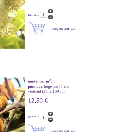
aantal:
2
aantal per m
:
1
potmaat
: hoge pot 11 cm
vierkant (2 liter) 60 cm
12,50 €
aantal: