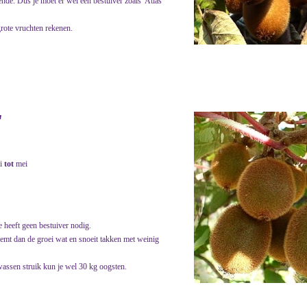
nde. Dus je moet er wel een bestuiver zoals 'Atlas'
rote vruchten rekenen.
'
i
tot
mei
 heeft geen bestuiver nodig.
 remt dan de groei wat en snoeit takken met weinig
wassen struik kun je wel 30 kg oogsten.