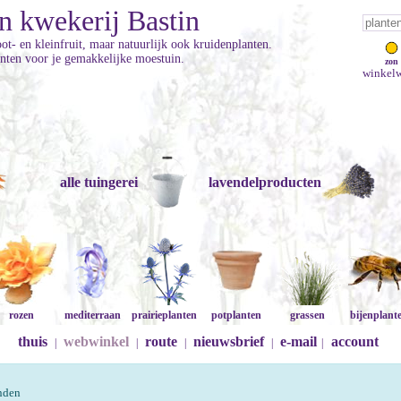
n kwekerij Bastin
ot- en kleinfruit, maar natuurlijk ook kruidenplanten.
anten voor je gemakkelijke moestuin.
zon
winkelw
alle tuingerei
lavendelproducten
rozen
mediterraan
prairieplanten
potplanten
grassen
bijenplant
thuis
webwinkel
route
nieuwsbrief
e-mail
account
|
|
|
|
|
onden