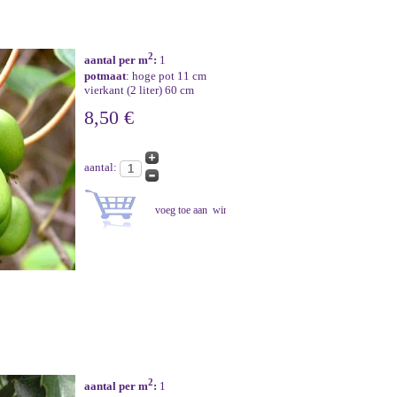
2
aantal per m
:
1
potmaat
: hoge pot 11 cm
vierkant (2 liter) 60 cm
8,50 €
aantal:
2
aantal per m
:
1