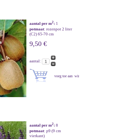
2
aantal per m
:
1
potmaat
: rozenpot 2 liter
(C2) 65-70 cm
9,50 €
aantal:
2
aantal per m
:
8
potmaat
: p9 (9 cm
vierkant)