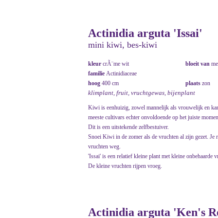
Actinidia arguta 'Issai'
mini kiwi, bes-kiwi
kleur
crÃ¨me wit
bloeit van
me
familie
Actinidiaceae
hoog
400 cm
plaats
zon
klimplant, fruit, vruchtgewas, bijenplant
Kiwi is eenhuizig, zowel mannelijk als vrouwelijk en kan 
meeste cultivars echter onvoldoende op het juiste moment
Dit is een uitstekende zelfbestuiver.
Snoei Kiwi in de zomer als de vruchten al zijn gezet. Je
vruchten weg.
'Issai' is een relatief kleine plant met kleine onbehaard
De kleine vruchten rijpen vroeg.
Actinidia arguta 'Ken's R