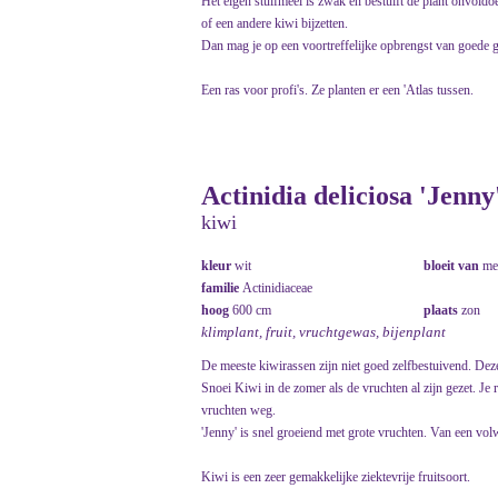
Het eigen stuifmeel is zwak en bestuift de plant onvoldoe
of een andere kiwi bijzetten.
Dan mag je op een voortreffelijke opbrengst van goede g
Een ras voor profi's. Ze planten er een 'Atlas tussen.
Actinidia deliciosa 'Jenny
kiwi
kleur
wit
bloeit van
me
familie
Actinidiaceae
hoog
600 cm
plaats
zon
klimplant, fruit, vruchtgewas, bijenplant
De meeste kiwirassen zijn niet goed zelfbestuivend. Deze
Snoei Kiwi in de zomer als de vruchten al zijn gezet. Je
vruchten weg.
'Jenny' is snel groeiend met grote vruchten. Van een vol
Kiwi is een zeer gemakkelijke ziektevrije fruitsoort.