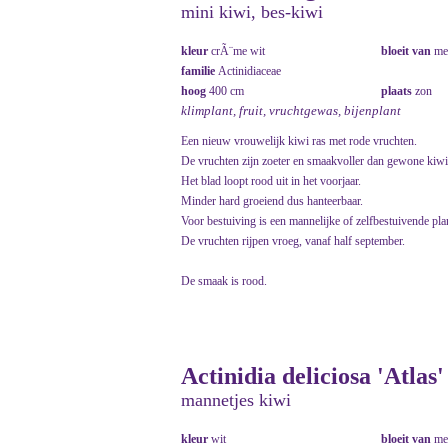
mini kiwi, bes-kiwi
kleur
crÃ¨me wit
bloeit van
me
familie
Actinidiaceae
hoog
400 cm
plaats
zon
klimplant, fruit, vruchtgewas, bijenplant
Een nieuw vrouwelijk kiwi ras met rode vruchten.
De vruchten zijn zoeter en smaakvoller dan gewone kiwi. 
Het blad loopt rood uit in het voorjaar.
Minder hard groeiend dus hanteerbaar.
Voor bestuiving is een mannelijke of zelfbestuivende plant
De vruchten rijpen vroeg, vanaf half september.
De smaak is rood.
Actinidia deliciosa 'Atlas'
mannetjes kiwi
kleur
wit
bloeit van
me