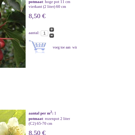
potmaat
: hoge pot 11 cm
vierkant (2 liter) 60 cm
8,50 €
aantal:
2
aantal per m
:
1
potmaat
: rozenpot 2 liter
(C2) 65-70 cm
8,50 €