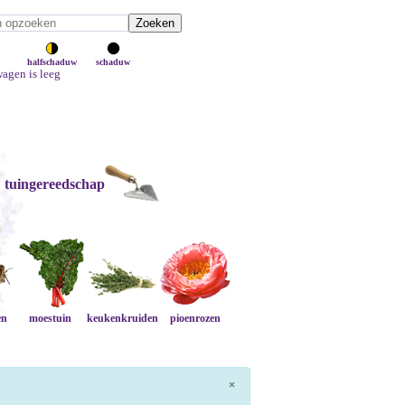
halfschaduw
schaduw
agen is leeg
tuingereedschap
en
moestuin
keukenkruiden
pioenrozen
×