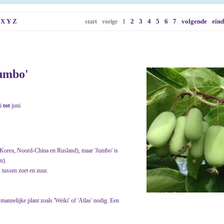
X
Y
Z
2
3
4
5
6
7
volgende
ein
start
vorige
1
Jumbo'
i
tot
juni
 Korea, Noord-China en Rusland), maar 'Jumbo' is
m).
 tussen zoet en zuur.
mannelijke plant zoals 'Weiki' of 'Atlas' nodig. Een