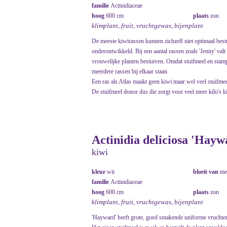
familie
Actinidiaceae
hoog
600 cm
plaats
zon
klimplant, fruit, vruchtgewas, bijenplant
De meeste kiwirassen kunnen zichzelf niet optimaal best
onderontwikkeld. Bij een aantal rassen zoals 'Jenny' val
vrouwelijke planten bestuiven. Omdat stuifmeel en stampers
meerdere rassen bij elkaar staan
Een ras als Atlas maakt geen kiwi maar wel veel stuifmee
De stuifmeel donor dus die zorgt voor veel meer kilo's k
Actinidia deliciosa 'Hayw
kiwi
kleur
wit
bloeit van
me
familie
Actinidiaceae
hoog
600 cm
plaats
zon
klimplant, fruit, vruchtgewas, bijenplant
'Hayward' heeft grote, goed smakende uniforme vruchten