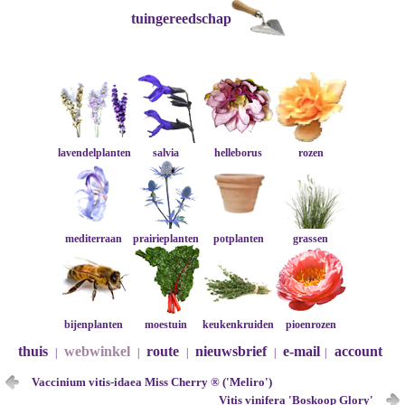
tuingereedschap
lavendelplanten
salvia
helleborus
rozen
mediterraan
prairieplanten
potplanten
grassen
bijenplanten
moestuin
keukenkruiden
pioenrozen
thuis
webwinkel
route
nieuwsbrief
e-mail
account
|
|
|
|
|
Vaccinium vitis-idaea Miss Cherry ® ('Meliro')
Vitis vinifera 'Boskoop Glory'