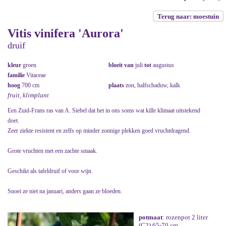
Terug naar: moestuin
Vitis vinifera 'Aurora'
druif
kleur
groen
bloeit van
juli
tot
augustus
familie
Vitaceae
hoog
700 cm
plaats
zon, halfschaduw, kalk
fruit, klimplant
Een Zuid-Frans ras van A. Siebel dat het in ons soms wat kille klimaat uitstekend
doet.
Zeer ziekte resistent en zelfs op minder zonnige plekken goed vruchtdragend.
Grote vruchten met een zachte smaak.
Geschikt als tafeldruif of voor wijn.
Snoei ze niet na januari, anders gaan ze bloeden.
potmaat
: rozenpot 2 liter
(C2) 65-70 cm