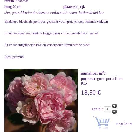
familie
Rosaceae
hoog
70 cm
plaats
zon, rijk
sier, geur, bloeiende heester, eetbare bloemen, bodembedekker
Eindeloos bloeiende perkroos geschikt voor grote en ook hellende vlakken.
In het voorjaar even met de heggeschaar erover, een derde er van af.
Af en toe uitgebloeide trossen verwijderen stimuleert de bloei.
Licht geurend.
2
aantal per m
:
1
potmaat
: grote pot 5 liter
(C5)
18,50 €
aantal: