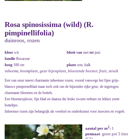
Rosa spinosissima (wild) (R.
pimpinellifolia)
duinroos, rozen
kleur
wit
bloeit van
mei
tot
juni
familie
Rosaceae
hoog
100 cm
plaats
zon, kalk
inheems, heemplant, geur bijenplant, bloeiende heester, fruit, struik
Een van onze meest charmante inheemse rozen, vooral vanwege het fijne grijs-
blauwe pimpernelblad maar toch ook om de bijzonder rijke geur, de ingetogen
charmante bloemen en de bottels.
Een bloemexplosie, fijn blad en daarna die leuke zwarte eetbare en lekker zoete
botteltjes.
Inheemse rozen zijn belangrijk als voedsel en onderkomst voor insecten en vogels.
2
aantal per m
:
1
potmaat
: grote pot 5 liter
(C5)