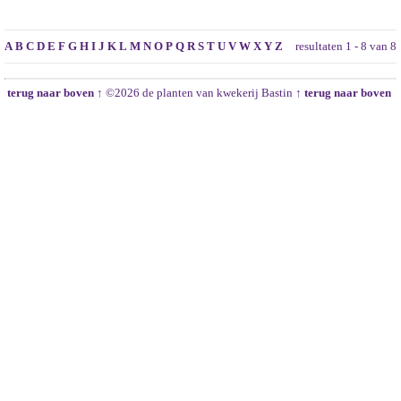
A
B
C
D
E
F
G
H
I
J
K
L
M
N
O
P
Q
R
S
T
U
V
W
X
Y
Z
resultaten 1 - 8 van 8
terug naar boven ↑
©2026 de planten van kwekerij Bastin
↑ terug naar boven