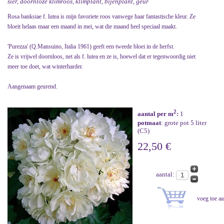
sier, doornloze klimroos, klimplant, bijenplant, geur
Rosa banksiae f. lutea is mijn favoriete roos vanwege haar fantastische kleur. Ze
bloeit helaas maar een maand in mei, wat die maand heel speciaal maakt.
'Purezza' (Q.Mansuino, Italia 1961) geeft een tweede bloei in de herfst.
Ze is vrijwel doornloos, net als f. lutea en ze is, hoewel dat er tegenwoordig niet
meer toe doet, wat winterharder.
Aangenaam geurend.
2
aantal per m
:
1
potmaat
: grote pot 5 liter
(C5)
22,50 €
aantal: