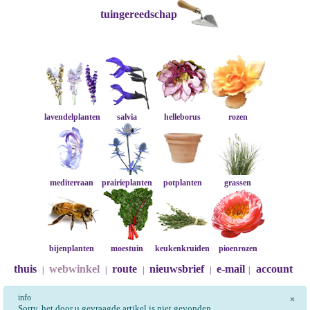
tuingereedschap
lavendelplanten
salvia
helleborus
rozen
mediterraan
prairieplanten
potplanten
grassen
bijenplanten
moestuin
keukenkruiden
pioenrozen
thuis
webwinkel
route
nieuwsbrief
e-mail
account
|
|
|
|
|
info
×
Sorry, het door u gevraagde artikel is niet gevonden