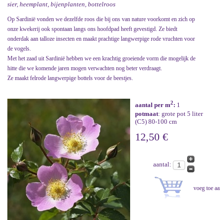
sier, heemplant, bijenplanten, bottelroos
Op Sardinië vonden we dezelfde roos die bij ons van nature voorkomt en zich op
onze kwekerij ook spontaan langs ons hoofdpad heeft gevestigd. Ze biedt
onderdak aan talloze insecten en maakt prachtige langwerpige rode vruchten voor
de vogels.
Met het zaad uit Sardinië hebben we een krachtig groeiende vorm die mogelijk de
hitte die we komende jaren mogen verwachten nog beter verdraagt.
Ze maakt felrode langwerpige bottels voor de beestjes.
2
aantal per m
:
1
potmaat
: grote pot 5 liter
(C5) 80-100 cm
12,50 €
aantal: