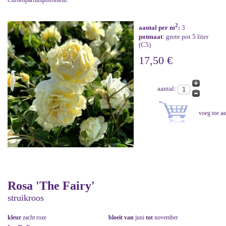
Citroenparfumpotfontein.
2
aantal per m
:
3
potmaat
: grote pot 5 liter
(C5)
17,50 €
aantal:
Rosa 'The Fairy'
struikroos
kleur
zacht roze
bloeit van
juni
tot
november