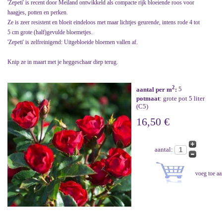
'Zepeti' is recent door Meiland ontwikkeld als compacte rijk bloeiende roos voor
haagjes, potten en perken.
Ze is zeer resistent en bloeit eindeloos met maar lichtjes geurende, intens rode 4 tot
5 cm grote (half)gevulde bloemetjes.
'Zepeti' is zelfreinigend: Uitgebloeide bloemen vallen af.
Knip ze in maart met je heggeschaar diep terug.
2
aantal per m
:
5
potmaat
: grote pot 5 liter
(C5)
16,50 €
aantal: