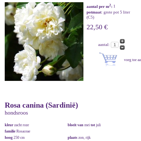
2
aantal per m
:
1
potmaat
: grote pot 5 liter
(C5)
22,50 €
aantal:
Rosa canina (Sardinië)
hondsroos
kleur
zacht roze
bloeit van
mei
tot
juli
familie
Rosaceae
hoog
250 cm
plaats
zon, rijk