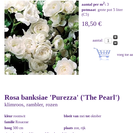
2
aantal per m
:
3
potmaat
: grote pot 5 liter
(C5)
18,50 €
aantal:
Rosa banksiae 'Purezza' ('The Pearl')
klimroos, rambler, rozen
kleur
roomwit
bloeit van
mei
tot
oktober
familie
Rosaceae
hoog
500 cm
plaats
zon, rijk