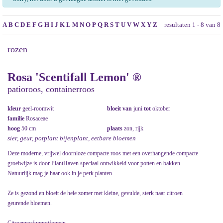
A
B
C
D
E
F
G
H
I
J
K
L
M
N
O
P
Q
R
S
T
U
V
W
X
Y
Z
resultaten 1 - 8 van 8
rozen
Rosa 'Scentifall Lemon' ®
patioroos, containerroos
kleur
geel-roomwit
bloeit van
juni
tot
oktober
familie
Rosaceae
hoog
50 cm
plaats
zon, rijk
sier, geur, potplant bijenplant, eetbare bloemen
Deze moderne, vrijwel doornloze compacte roos met een overhangende compacte
groeiwijze is door PlantHaven speciaal ontwikkeld voor potten en bakken.
Natuurlijk mag je haar ook in je perk planten.
Ze is gezond en bloeit de hele zomer met kleine, gevulde, sterk naar citroen
geurende bloemen.