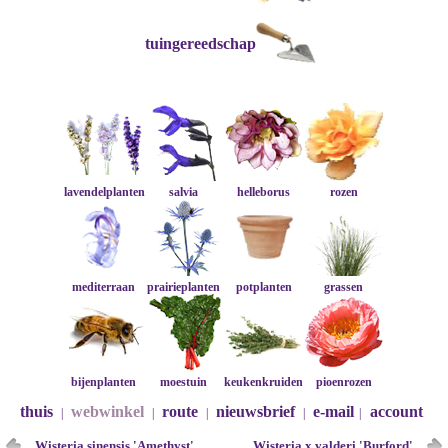
tuingereedschap
lavendelplanten
salvia
helleborus
rozen
mediterraan
prairieplanten
potplanten
grassen
bijenplanten
moestuin
keukenkruiden
pioenrozen
thuis
webwinkel
route
nieuwsbrief
e-mail
account
|
|
|
|
|
Wisteria sinensis 'Amethyst'
Wisteria x valderi 'Burford'