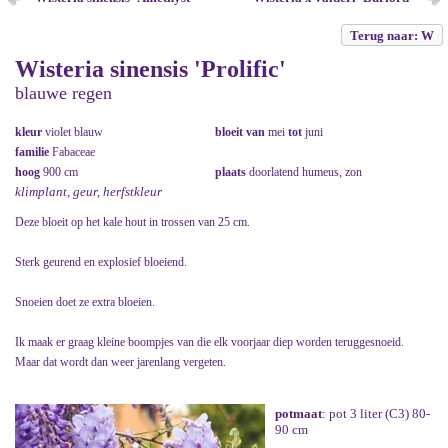
Terug naar: W
Wisteria sinensis 'Prolific'
blauwe regen
kleur
violet blauw
bloeit van
mei
tot
juni
familie
Fabaceae
hoog
900 cm
plaats
doorlatend humeus, zon
klimplant, geur, herfstkleur
Deze bloeit op het kale hout in trossen van 25 cm.
Sterk geurend en explosief bloeiend.
Snoeien doet ze extra bloeien.
Ik maak er graag kleine boompjes van die elk voorjaar diep worden teruggesnoeid.
Maar dat wordt dan weer jarenlang vergeten.
potmaat
: pot 3 liter (C3) 80-
90 cm