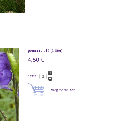
potmaat
: p11 (1 liter)
4,50 €
aantal: