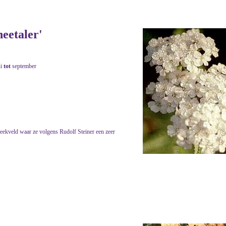
neetaler'
ni
tot
september
eekveld waar ze volgens Rudolf Steiner een zeer