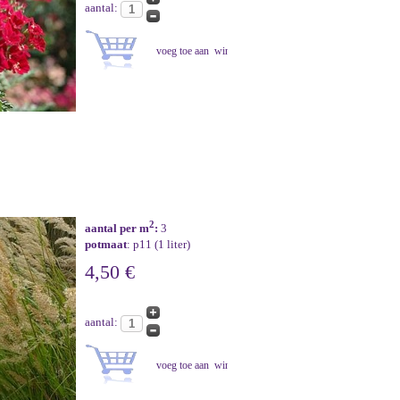
aantal:
2
aantal per m
:
3
potmaat
: p11 (1 liter)
4,50 €
aantal: