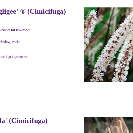
ligee' ® (Cimicifuga)
ptember
tot
november
schaduw, vocht
heel fijn ingesneden.
a' (Cimicifuga)