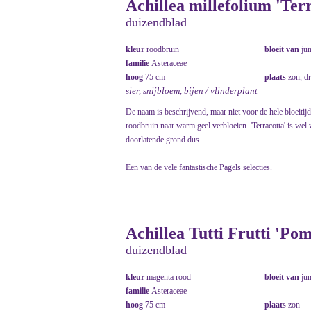
Achillea millefolium 'Ter
duizendblad
kleur
roodbruin
bloeit van
ju
familie
Asteraceae
hoog
75 cm
plaats
zon, d
sier, snijbloem, bijen / vlinderplant
De naam is beschrijvend, maar niet voor de hele bloeitijd
roodbruin naar warm geel verbloeien. 'Terracotta' is wel 
doorlatende grond dus.
Een van de vele fantastische Pagels selecties.
Achillea Tutti Frutti 'Po
duizendblad
kleur
magenta rood
bloeit van
ju
familie
Asteraceae
hoog
75 cm
plaats
zon