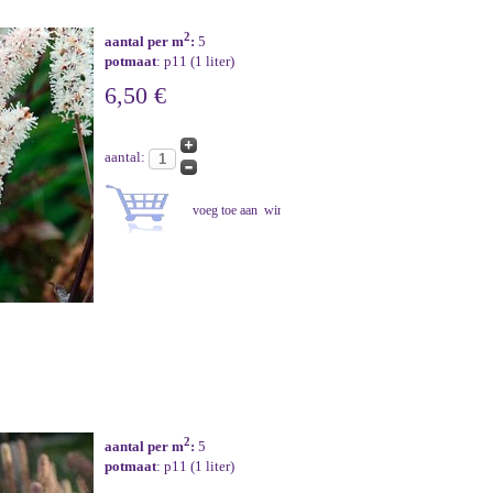
2
aantal per m
:
5
potmaat
: p11 (1 liter)
6,50 €
aantal:
2
aantal per m
:
5
potmaat
: p11 (1 liter)