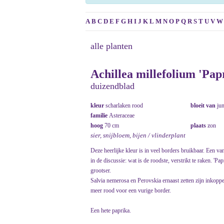
A
B
C
D
E
F
G
H
I
J
K
L
M
N
O
P
Q
R
S
T
U
V
W
alle planten
Achillea millefolium 'Pap
duizendblad
kleur
scharlaken rood
bloeit van
ju
familie
Asteraceae
hoog
70 cm
plaats
zon
sier, snijbloem, bijen / vlinderplant
Deze heerlijke kleur is in veel borders bruikbaar. Een v
in de discussie: wat is de roodste, verstrikt te raken. 'P
grootser.
Salvia nemerosa en Perovskia ernaast zetten zijn inkop
meer rood voor een vurige border.
Een hete paprika.