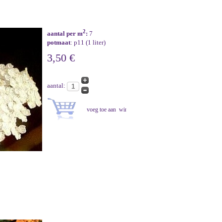
2
aantal per m
:
7
potmaat
: p11 (1 liter)
3,50 €
aantal: