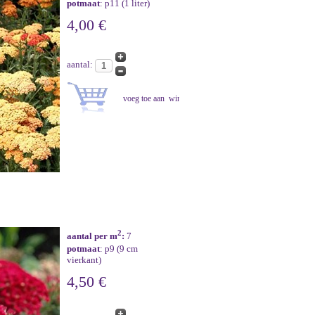
potmaat
: p11 (1 liter)
4,00 €
aantal:
2
aantal per m
:
7
potmaat
: p9 (9 cm
vierkant)
4,50 €