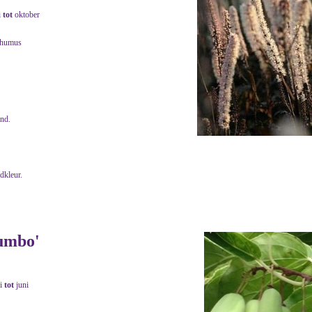
i
tot
oktober
 humus
end.
adkleur.
Jumbo'
i
tot
juni