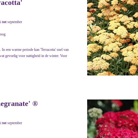
racotta'
ni
tot
september
roog
. In een warme periode kan 'Terracotta' snel van
wat gevoelig voor nattigheid in de winter. Voor
megranate' ®
ni
tot
september