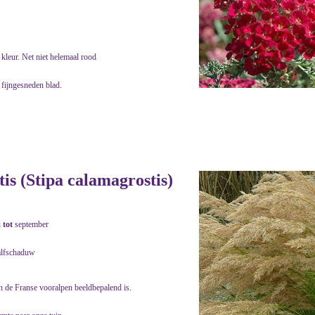
kleur. Net niet helemaal rood
 fijngesneden blad.
s (Stipa calamagrostis)
i
tot
september
alfschaduw
in de Franse vooralpen beeldbepalend is.