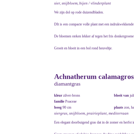
sier, snijbloem, bijen / vlinderplant
We zijn dol op rode duizendbladen.
DIt is een compacte volle plant met een indrukwekkende 
De bloemen steken lekker af tegen het fris donkergroene
Groeit en bloeit in een bol rond heuveltje.
Achnatherum calamagrosti
diamantgras
kleur
zilver-brons
bloeit van
jul
familie
Poaceae
hoog
90 cm
plaats
zon, h
siergras, snijbloem, prairieplant, mediterraan
Een elegant doorbuigend gras dat in de zomer en herfst 