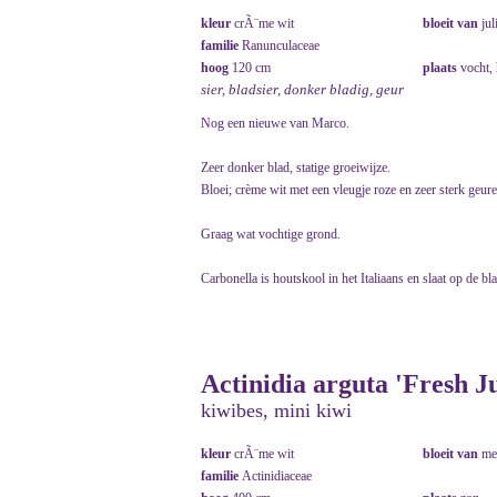
kleur
crÃ¨me wit
bloeit van
jul
familie
Ranunculaceae
hoog
120 cm
plaats
vocht,
sier, bladsier, donker bladig, geur
Nog een nieuwe van Marco.
Zeer donker blad, statige groeiwijze.
Bloei; crème wit met een vleugje roze en zeer sterk geur
Graag wat vochtige grond.
Carbonella is houtskool in het Italiaans en slaat op de bl
Actinidia arguta 'Fresh 
kiwibes, mini kiwi
kleur
crÃ¨me wit
bloeit van
me
familie
Actinidiaceae