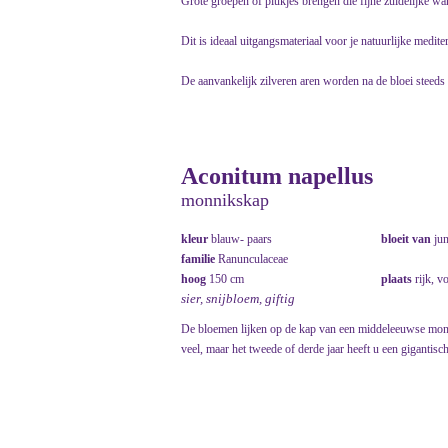
Grote groepen of plukjes brengen die fijne zuidelijke wa
Dit is ideaal uitgangsmateriaal voor je natuurlijke mediter
De aanvankelijk zilveren aren worden na de bloei steeds v
Aconitum napellus
monnikskap
kleur
blauw- paars
bloeit van
ju
familie
Ranunculaceae
hoog
150 cm
plaats
rijk, v
sier, snijbloem, giftig
De bloemen lijken op de kap van een middeleeuwse monnik
veel, maar het tweede of derde jaar heeft u een gigantisch