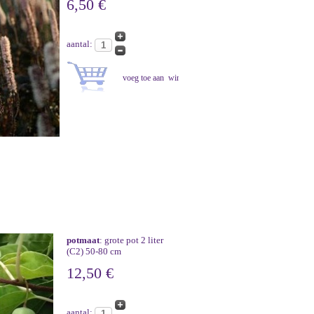
6,50 €
aantal:
potmaat
: grote pot 2 liter
(C2) 50-80 cm
12,50 €
aantal: