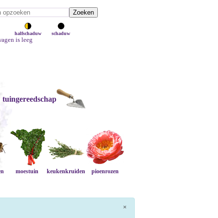
halfschaduw
schaduw
agen is leeg
tuingereedschap
en
moestuin
keukenkruiden
pioenrozen
×