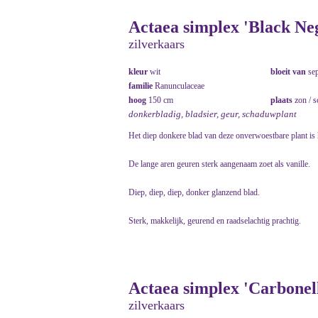
Actaea simplex 'Black Neg
zilverkaars
kleur
wit
bloeit van
se
familie
Ranunculaceae
hoog
150 cm
plaats
zon / 
donkerbladig, bladsier, geur, schaduwplant
Het diep donkere blad van deze onverwoestbare plant is 
De lange aren geuren sterk aangenaam zoet als vanille.
Diep, diep, diep, donker glanzend blad.
Sterk, makkelijk, geurend en raadselachtig prachtig.
Actaea simplex 'Carbonell
zilverkaars