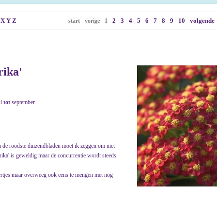
X
Y
Z
2
3
4
5
6
7
8
9
10
volgende
start
vorige
1
rika'
ni
tot
september
an de roodste duizendbladen moet ik zeggen om niet
aprika' is geweldig maar de concurrentie wordt steeds
pertjes maar overweeg ook eens te mengen met nog