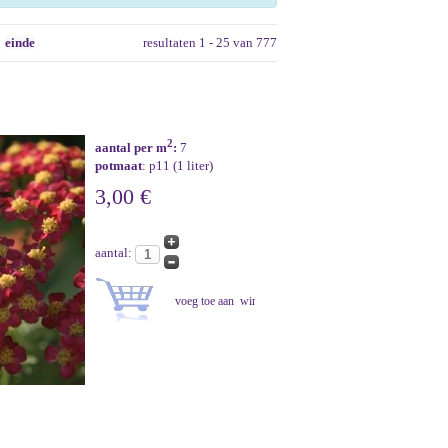
einde
resultaten 1 - 25 van 777
2
aantal per m
:
7
potmaat
: p11 (1 liter)
3,00 €
aantal: