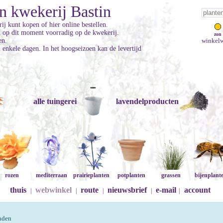
n kwekerij Bastin
ij kunt kopen of hier online bestellen.
jn op dit moment voorradig op de kwekerij.
zon
en.
winkelw
enkele dagen. In het hoogseizoen kan de levertijd
alle tuingerei
lavendelproducten
rozen
mediterraan
prairieplanten
potplanten
grassen
bijenplant
thuis
webwinkel
route
nieuwsbrief
e-mail
account
|
|
|
|
|
onden