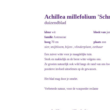
Achillea millefolium 'Sch
duizendblad
kleur
wit
bloeit van
ju
familie
Asteraceae
hoog
70 cm
plaats
zon
sier, snijbloem, bijen-, vlinderplant, eetbaar
Een zuiver witte voor je maagdelijke tuin.
Sterk en makkelijk en de beste witte volgens ons.
Ze groeien natuurlijk ook wild langs de rand van ons kw
positieve invloed uitoefenen op de gewassen.
Het blad mag door je omelet.
Verbeterde natuur, voor de waspoeder reclame