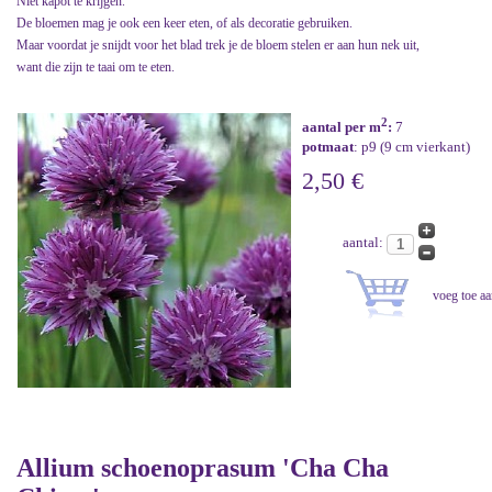
Niet kapot te krijgen.
De bloemen mag je ook een keer eten, of als decoratie gebruiken.
Maar voordat je snijdt voor het blad trek je de bloem stelen er aan hun nek uit,
want die zijn te taai om te eten.
2
aantal per m
:
7
potmaat
: p9 (9 cm vierkant)
2,50 €
aantal:
Allium schoenoprasum 'Cha Cha