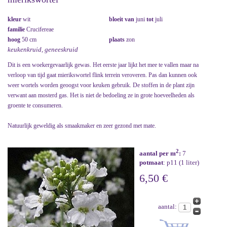
kleur
wit
bloeit van
juni
tot
juli
familie
Crucifereae
hoog
50 cm
plaats
zon
keukenkruid, geneeskruid
Dit is een woekergevaarlijk gewas. Het eerste jaar lijkt het mee te vallen maar na
verloop van tijd gaat mierikswortel flink terrein veroveren. Pas dan kunnen ook
weer wortels worden geoogst voor keuken gebruik. De stoffen in de plant zijn
verwant aan mosterd gas. Het is niet de bedoeling ze in grote hoeveelheden als
groente te consumeren.
Natuurlijk geweldig als smaakmaker en zeer gezond met mate.
2
aantal per m
:
7
potmaat
: p11 (1 liter)
6,50 €
aantal: