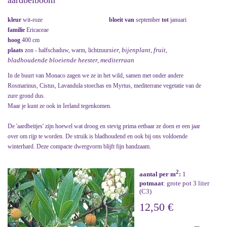
aardbeiboom
kleur
wit-roze
bloeit van
september
tot
januari
familie
Ericaceae
hoog
400 cm
sier, bijenplant, fruit,
plaats
zon - halfschaduw, warm, lichtzuur
bladhoudende bloeiende heester, mediterraan
In de buurt van Monaco zagen we ze in het wild, samen met onder andere
Rosmarinus, Cistus, Lavandula stoechas en Myrtus, mediterrane vegetatie van de
zure grond dus.
Maar je kunt ze ook in Ierland tegenkomen.
De 'aardbeitjes' zijn hoewel wat droog en stevig prima eetbaar ze doen er een jaar
over om rijp te worden. De struik is bladhoudend en ook bij ons voldoende
winterhard. Deze compacte dwergvorm blijft fijn handzaam.
2
aantal per m
:
1
potmaat
: grote pot 3 liter
(C3)
12,50 €