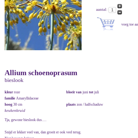
aantal:
Allium schoenoprasum
bieslook
kleur
roze
bloeit van
juni
tot
juli
familie
Amaryllidaceae
hoog
30 cm
plaats
zon / halfschaduw
keukenkruid
Tja, gewone bieslook dus.....
Snijd er lekker veel van, dan groeit er ook veel terug.