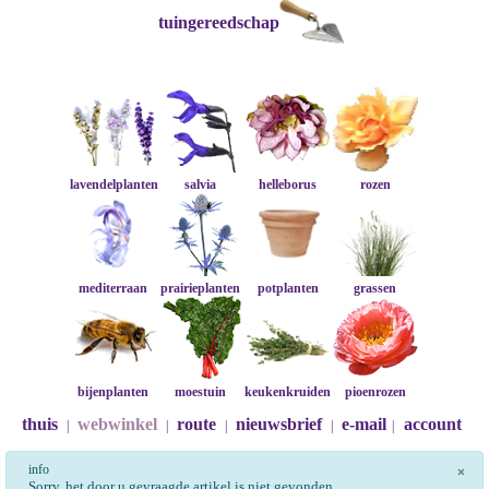
tuingereedschap
lavendelplanten
salvia
helleborus
rozen
mediterraan
prairieplanten
potplanten
grassen
bijenplanten
moestuin
keukenkruiden
pioenrozen
thuis
webwinkel
route
nieuwsbrief
e-mail
account
|
|
|
|
|
info
×
Sorry, het door u gevraagde artikel is niet gevonden