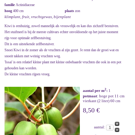
familie
Actinidiaceae
hoog
400 cm
plaats
zon
klimplant, fruit, vruchtgewas, bijenplant
Kiwi is eenhuizig, zowel mannelijk als vrouwelijk en kan dus zichzelf bestuiven.
Het stuifmeel is bij de meeste cultivars echter onvoldoende op het juiste moment
rijp voor optimale zelfbestuiving.
Dit is een uitstekende zelfbestuiver.
Snoei Kiwi in de zomer als de vruchten al zijn gezet. Je remt dan de groei wat en
snoeit takken met weinig vruchten weg.
'Issai' is een relatief kleine plant met kleine onbehaarde vruchten die ook in een pot
gehouden kan worden.
De kleine vruchten rijpen vroeg.
2
aantal per m
:
1
potmaat
: hoge pot 11 cm
vierkant (2 liter) 60 cm
8,50 €
aantal: