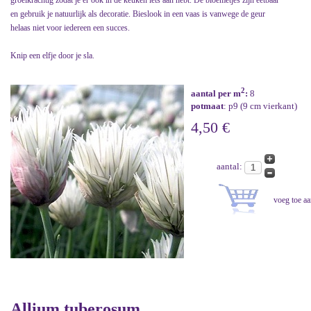
groeikrachtig zodat je er ook in de keuken iets aan hebt. De bloemetjes zijn eetbaar
en gebruik je natuurlijk als decoratie. Bieslook in een vaas is vanwege de geur
helaas niet voor iedereen een succes.
Knip een elfje door je sla.
2
aantal per m
:
8
potmaat
: p9 (9 cm vierkant)
4,50 €
aantal:
Allium tuberosum