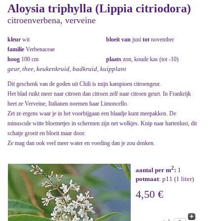
Aloysia triphylla (Lippia citriodora)
citroenverbena, verveine
kleur
wit
bloeit van
juni
tot
november
familie
Verbenaceae
hoog
100 cm
plaats
zon, koude kas (tot -10)
geur, thee, keukenkruid, badkruid, kuipplant
Dit geschenk van de goden uit Chili is mijn kampioen citroengeur.
Het blad ruikt meer naar citroen dan citroen zelf naar citroen geurt. In Frankrijk
heet ze Verveine, Italianen noemen haar Limoncello.
Zet ze ergens waar je in het voorbijgaan een blaadje kunt meepakken. De
minuscule witte bloemetjes in schermen zijn net wolkjes. Knip naar hartenlust, dit
schatje groeit en bloeit maar door.
Ze mag dan ook veel meer water en voeding dan je zou denken.
2
aantal per m
:
1
potmaat
: p11 (1 liter)
4,50 €