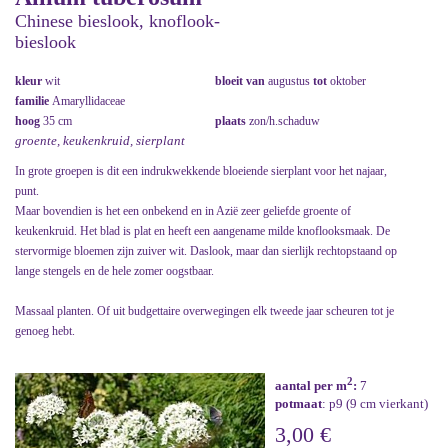
Chinese bieslook, knoflook-
bieslook
kleur
wit
bloeit van
augustus
tot
oktober
familie
Amaryllidaceae
hoog
35 cm
plaats
zon/h.schaduw
groente, keukenkruid, sierplant
In grote groepen is dit een indrukwekkende bloeiende sierplant voor het najaar,
punt.
Maar bovendien is het een onbekend en in Azië zeer geliefde groente of
keukenkruid. Het blad is plat en heeft een aangename milde knoflooksmaak. De
stervormige bloemen zijn zuiver wit. Daslook, maar dan sierlijk rechtopstaand op
lange stengels en de hele zomer oogstbaar.
Massaal planten. Of uit budgettaire overwegingen elk tweede jaar scheuren tot je
genoeg hebt.
2
aantal per m
:
7
potmaat
: p9 (9 cm vierkant)
3,00 €