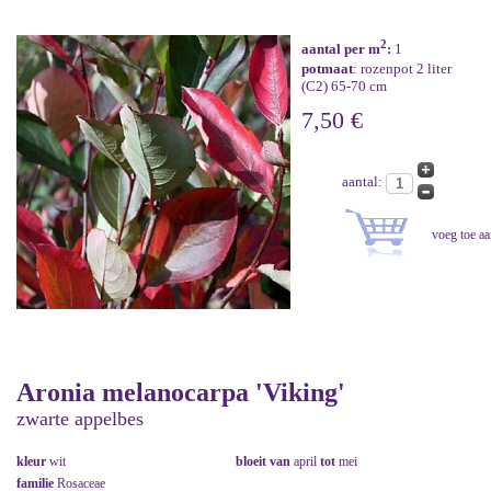
2
aantal per m
:
1
potmaat
: rozenpot 2 liter
(C2) 65-70 cm
7,50 €
aantal:
Aronia melanocarpa 'Viking'
zwarte appelbes
kleur
wit
bloeit van
april
tot
mei
familie
Rosaceae