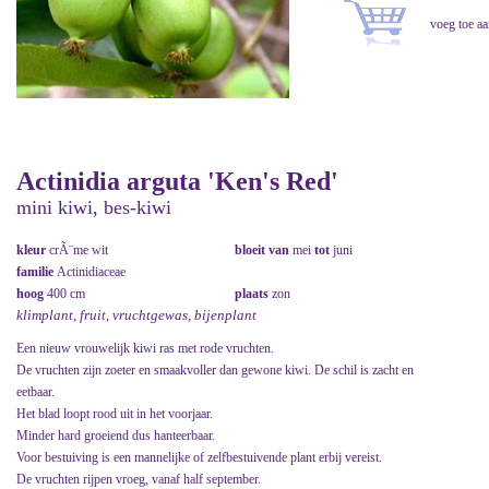
Actinidia arguta 'Ken's Red'
mini kiwi, bes-kiwi
kleur
crÃ¨me wit
bloeit van
mei
tot
juni
familie
Actinidiaceae
hoog
400 cm
plaats
zon
klimplant, fruit, vruchtgewas, bijenplant
Een nieuw vrouwelijk kiwi ras met rode vruchten.
De vruchten zijn zoeter en smaakvoller dan gewone kiwi. De schil is zacht en
eetbaar.
Het blad loopt rood uit in het voorjaar.
Minder hard groeiend dus hanteerbaar.
Voor bestuiving is een mannelijke of zelfbestuivende plant erbij vereist.
De vruchten rijpen vroeg, vanaf half september.