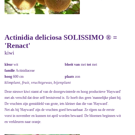
Actinidia deliciosa SOLISSIMO ® =
'Renact'
kiwi
kleur
wit
bloeit van
mei
tot
mei
familie
Actinidiaceae
hoog
600 cm
plaats
zon
klimplant, fruit, vruchtgewas, bijenplant
Deze nieuwe kiwi stamt af van de doorgewinterde en hoog productieve 'Hayward'
met als verschil dat deze zelf bestuivend is. Er hoeft dus geen 'mannelijke plant bij.
De vruchten zijn gemiddeld van grote, iets kleiner dan die van 'Hayward'.
Net als bij 'Hayward' zijn de vruchten goed bewaarbaar. Ze rijpen na de eerste
vorst in november en kunnen tot april worden bewaard. De bloemen beginnen wit
en verkleuren naar oranje.