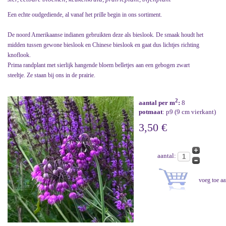
Een echte oudgediende, al vanaf het prille begin in ons sortiment.
De noord Amerikaanse indianen gebruikten deze als bieslook. De smaak houdt het
midden tussen gewone bieslook en Chinese bieslook en gaat dus lichtjes richting
knoflook.
Prima randplant met sierlijk hangende bloem belletjes aan een gebogen zwart
steeltje. Ze staan bij ons in de prairie.
2
aantal per m
:
8
potmaat
: p9 (9 cm vierkant)
3,50 €
aantal: