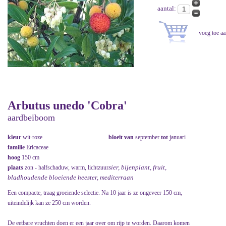
aantal:
Arbutus unedo 'Cobra'
aardbeiboom
kleur
wit-roze
bloeit van
september
tot
januari
familie
Ericaceae
hoog
150 cm
sier, bijenplant, fruit,
plaats
zon - halfschaduw, warm, lichtzuur
bladhoudende bloeiende heester, mediterraan
Een compacte, traag groeiende selectie. Na 10 jaar is ze ongeveer 150 cm,
uiteindelijk kan ze 250 cm worden.
De eetbare vruchten doen er een jaar over om rijp te worden. Daarom komen