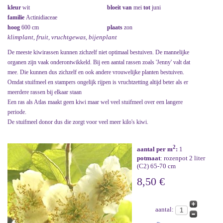
kleur
wit
bloeit van
mei
tot
juni
familie
Actinidiaceae
hoog
600 cm
plaats
zon
klimplant, fruit, vruchtgewas, bijenplant
De meeste kiwirassen kunnen zichzelf niet optimaal bestuiven. De mannelijke
organen zijn vaak onderontwikkeld. Bij een aantal rassen zoals 'Jenny' valt dat
mee. Die kunnen dus zichzelf en ook andere vrouwelijke planten bestuiven.
Omdat stuifmeel en stampers ongelijk rijpen is vruchtzetting altijd beter als er
meerdere rassen bij elkaar staan
Een ras als Atlas maakt geen kiwi maar wel veel stuifmeel over een langere
periode.
De stuifmeel donor dus die zorgt voor veel meer kilo's kiwi.
2
aantal per m
:
1
potmaat
: rozenpot 2 liter
(C2) 65-70 cm
8,50 €
aantal: