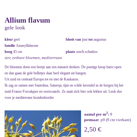
Allium flavum
gele look
kleur
geel
bloeit van
juni
tot
augustus
familie
Amaryllidaceae
hoog
45 cm
plaats
zon/h.schaduw
sier, eetbare bloemen, mediterraan
De bloemen doen een beetje aan een minaret denken. De puntige knop barst open
en dan gaan de gele belletjes daar heel elegant uit hangen.
Uit zuid en centraal Europa tot en met de Kaukasus.
Ik zag ze samen met Santolina, Satureja, tijm en wilde lavendel in de bergen bij het
zuid-Franse Forcalquer en oostwaards. Ze zaait zich hier ook lekker uit. Leuk dus
voor je mediterrane kruidenborder.
2
aantal per m
:
9
potmaat
: p9 (9 cm vierkant)
2,50 €