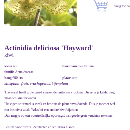
Actinidia deliciosa 'Hayward'
kiwi
kleur
wit
bloeit van
mei
tot
juni
familie
Actinidiaceae
hoog
600 cm
plaats
zon
klimplant, fruit, vruchtgewas, bijenplant
'Hayward' heeft grote, goed smakende uniforme vruchten. Die je in je kelder nog
maanden kunt bewaren
Het eigen stuifmeel is zwak en bestuift de plant onvoldoende. Dus je moet er wel
een bestuiver zoals 'Atlas' of een andere kiwi bijzetten.
Dan mag je op een voortreffelijke opbrengst van goede grote vruchten rekenen.
Een ras voor profi's. Ze planten er een 'Atlas tussen.