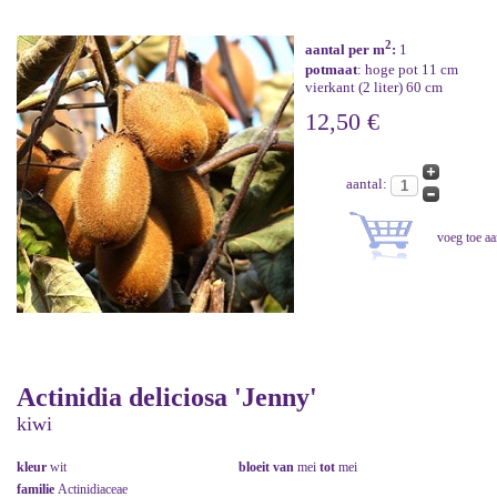
2
aantal per m
:
1
potmaat
: hoge pot 11 cm
vierkant (2 liter) 60 cm
12,50 €
aantal:
Actinidia deliciosa 'Jenny'
kiwi
kleur
wit
bloeit van
mei
tot
mei
familie
Actinidiaceae