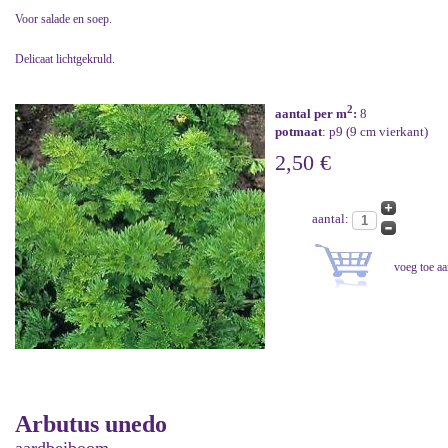
Voor salade en soep.
Delicaat lichtgekruld.
2
aantal per m
:
8
potmaat
: p9 (9 cm vierkant)
2,50 €
aantal:
Arbutus unedo