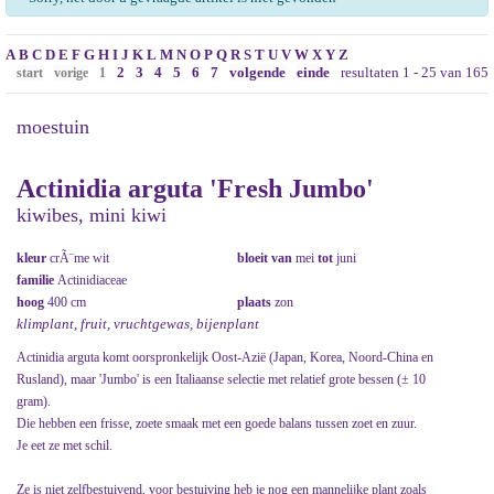
A
B
C
D
E
F
G
H
I
J
K
L
M
N
O
P
Q
R
S
T
U
V
W
X
Y
Z
2
3
4
5
6
7
volgende
einde
resultaten 1 - 25 van 165
start
vorige
1
moestuin
Actinidia arguta 'Fresh Jumbo'
kiwibes, mini kiwi
kleur
crÃ¨me wit
bloeit van
mei
tot
juni
familie
Actinidiaceae
hoog
400 cm
plaats
zon
klimplant, fruit, vruchtgewas, bijenplant
Actinidia arguta komt oorspronkelijk Oost-Azië (Japan, Korea, Noord-China en
Rusland), maar 'Jumbo' is een Italiaanse selectie met relatief grote bessen (± 10
gram).
Die hebben een frisse, zoete smaak met een goede balans tussen zoet en zuur.
Je eet ze met schil.
Ze is niet zelfbestuivend, voor bestuiving heb je nog een mannelijke plant zoals