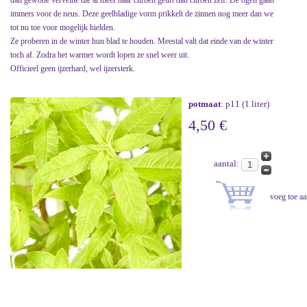
dan gewone verveine die al meer naar citroen geurt dan citroen zelf. De ogen gaan
immers voor de neus. Deze geelbladige vorm prikkelt de zinnen nog meer dan we
tot nu toe voor mogelijk hielden.
Ze proberen in de winter hun blad te houden. Meestal valt dat einde van de winter
toch af. Zodra het warmer wordt lopen ze snel weer uit.
Officieel geen ijzerhard, wel ijzersterk.
potmaat
: p11 (1 liter)
4,50 €
aantal: