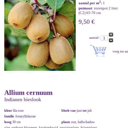
2
aantal per m
:
1
potmaat
: rozenpot 2 liter
(C2) 65-70 cm
9,50 €
aantal:
Allium cernuum
Indianen bieslook
kleur
lila-roze
bloeit van
juni
tot
juli
familie
Amaryllidaceae
hoog
30 cm
plaats
zon, halfschaduw
sier, eetbare bloemen, keukenkruid, prairieplant, bijenplant