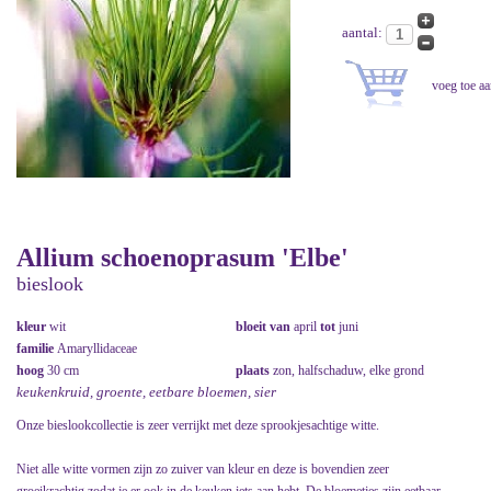
aantal:
Allium schoenoprasum 'Elbe'
bieslook
kleur
wit
bloeit van
april
tot
juni
familie
Amaryllidaceae
hoog
30 cm
plaats
zon, halfschaduw, elke grond
keukenkruid, groente, eetbare bloemen, sier
Onze bieslookcollectie is zeer verrijkt met deze sprookjesachtige witte.
Niet alle witte vormen zijn zo zuiver van kleur en deze is bovendien zeer