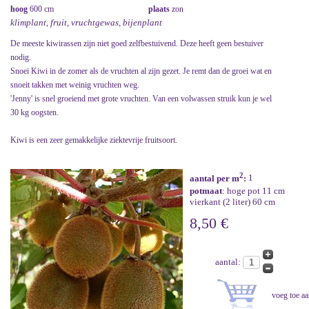
hoog
600 cm
plaats
zon
klimplant, fruit, vruchtgewas, bijenplant
De meeste kiwirassen zijn niet goed zelfbestuivend. Deze heeft geen bestuiver
nodig.
Snoei Kiwi in de zomer als de vruchten al zijn gezet. Je remt dan de groei wat en
snoeit takken met weinig vruchten weg.
'Jenny' is snel groeiend met grote vruchten. Van een volwassen struik kun je wel
30 kg oogsten.
Kiwi is een zeer gemakkelijke ziektevrije fruitsoort.
2
aantal per m
:
1
potmaat
: hoge pot 11 cm
vierkant (2 liter) 60 cm
8,50 €
aantal: