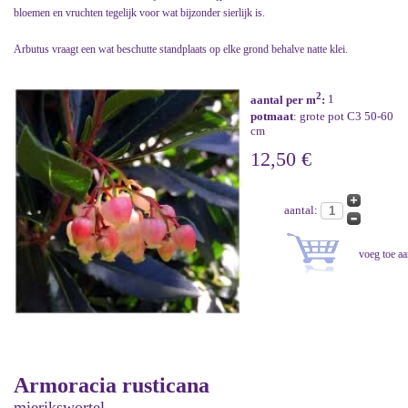
bloemen en vruchten tegelijk voor wat bijzonder sierlijk is.
Arbutus vraagt een wat beschutte standplaats op elke grond behalve natte klei.
2
aantal per m
:
1
potmaat
: grote pot C3 50-60
cm
12,50 €
aantal:
Armoracia rusticana
mierikswortel