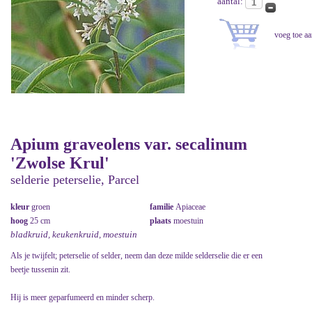
aantal:
Apium graveolens var. secalinum
'Zwolse Krul'
selderie peterselie, Parcel
kleur
groen
familie
Apiaceae
hoog
25 cm
plaats
moestuin
bladkruid, keukenkruid, moestuin
Als je twijfelt; peterselie of selder, neem dan deze milde selderselie die er een
beetje tussenin zit.
Hij is meer geparfumeerd en minder scherp.