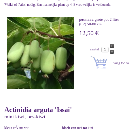
'Weiki' of 'Atlas' nodig. Een mannelijke plant op 4–8 vrouwelijke is voldoende.
potmaat
: grote pot 2 liter
(C2) 50-80 cm
12,50 €
aantal:
Actinidia arguta 'Issai'
mini kiwi, bes-kiwi
kleur
crÃ¨me wit
bloeit van
mei
tot
juni