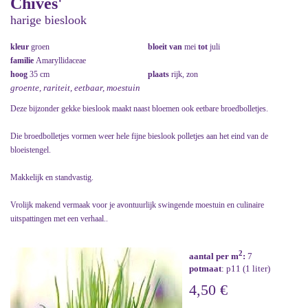
Chives'
harige bieslook
kleur
groen
bloeit van
mei
tot
juli
familie
Amaryllidaceae
hoog
35 cm
plaats
rijk, zon
groente, rariteit, eetbaar, moestuin
Deze bijzonder gekke bieslook maakt naast bloemen ook eetbare broedbolletjes.
Die broedbolletjes vormen weer hele fijne bieslook polletjes aan het eind van de
bloeistengel.
Makkelijk en standvastig.
Vrolijk makend vermaak voor je avontuurlijk swingende moestuin en culinaire
uitspattingen met een verhaal..
2
aantal per m
:
7
potmaat
: p11 (1 liter)
4,50 €