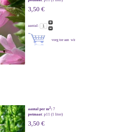
3,50 €
aantal:
2
aantal per m
:
7
potmaat
: p11 (1 liter)
3,50 €