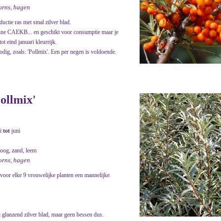
oorns, hagen
ductie ras met smal zilver blad.
amine CAEKB... en geschikt voor consumptie maar je
t eind januari kleurrijk.
odig, zoals: 'Pollmix'. Een per negen is voldoende.
ollmix'
i
tot
juni
roog, zand, leem
oorns, hagen
voor elke 9 vrouwelijke planten een mannelijke.
 glanzend zilver blad, maar geen bessen dus.