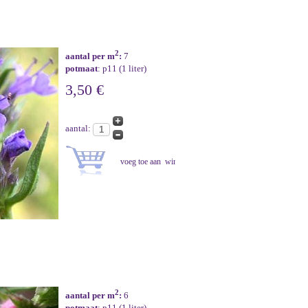
2
aantal per m
:
7
potmaat
: p11 (1 liter)
3,50 €
aantal:
2
aantal per m
:
6
potmaat
: p11 (1 liter)