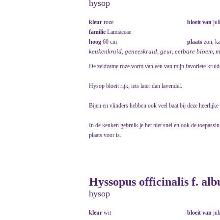
hysop
kleur
roze
bloeit van
jul
familie
Lamiaceae
hoog
60 cm
plaats
zon, k
keukenkruid, geneeskruid, geur, eetbare bloem, 
De zeldzame roze vorm van een van mijn favoriete kruid
Hysop bloeit rijk, iets later dan lavendel.
Bijen en vlinders hebben ook veel baat bij deze heerlijk
In de keuken gebruik je het niet snel en ook de toepassin
plaats voor is.
Hyssopus officinalis f. alb
hysop
kleur
wit
bloeit van
jul