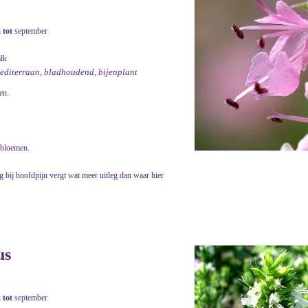
i
tot
september
alk
mediterraan, bladhoudend, bijenplant
en.
e bloemen.
g bij hoofdpijn vergt wat meer uitleg dan waar hier
us
i
tot
september