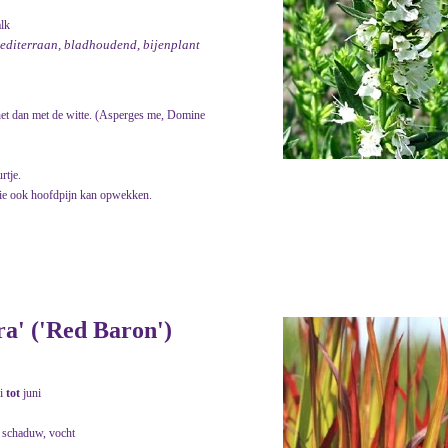
alk
mediterraan, bladhoudend, bijenplant
het dan met de witte. (Asperges me, Domine
rtje.
die ook hoofdpijn kan opwekken.
ra' ('Red Baron')
i
tot
juni
. schaduw, vocht