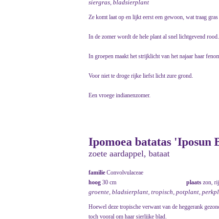
siergras, bladsierplant
Ze komt laat op en lijkt eerst een gewoon, wat traag gras
In de zomer wordt de hele plant al snel lichtgevend rood.
In groepen maakt het strijklicht van het najaar haar feno
Voor niet te droge rijke liefst licht zure grond.
Een vroege indianenzomer.
Ipomoea batatas 'Iposun 
zoete aardappel, bataat
familie
Convolvulaceae
hoog
30 cm
plaats
zon, r
groente, bladsierplant, tropisch, potplant, perkp
Hoewel deze tropische verwant van de heggerank gezond
toch vooral om haar sierlijke blad.