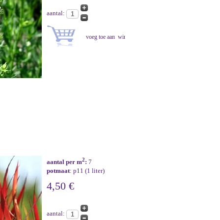
aantal:
2
aantal per m
:
7
potmaat
: p11 (1 liter)
4,50 €
aantal: