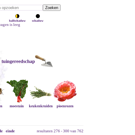
halfschaduw
schaduw
agen is leeg
tuingereedschap
en
moestuin
keukenkruiden
pioenrozen
de
einde
resultaten 276 - 300 van 762