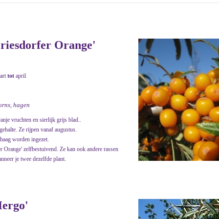
riesdorfer Orange'
art
tot
april
oorns, hagen
nje vruchten en sierlijk grijs blad..
ehalte. Ze rijpen vanaf augustus.
 haag worden ingezet.
fer Orange' zelfbestuivend. Ze kan ook andere rassen
nneer je twee dezelfde plant.
ergo'