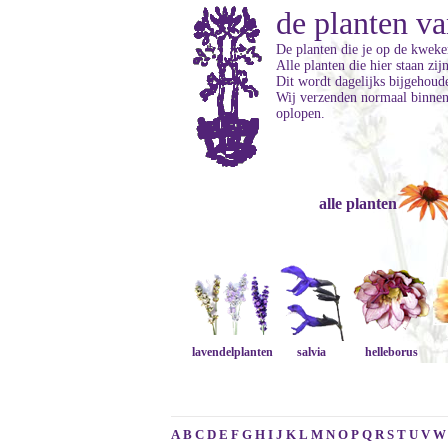
de planten va
De planten die je op de kweker
Alle planten die hier staan zi
Dit wordt dagelijks bijgehoud
Wij verzenden normaal binnen 
oplopen.
alle planten
lavendelplanten
salvia
helleborus
A
B
C
D
E
F
G
H
I
J
K
L
M
N
O
P
Q
R
S
T
U
V
W