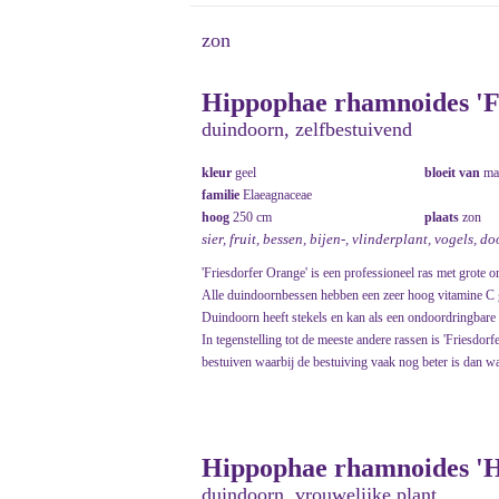
zon
Hippophae rhamnoides 'F
duindoorn, zelfbestuivend
kleur
geel
bloeit van
ma
familie
Elaeagnaceae
hoog
250 cm
plaats
zon
sier, fruit, bessen, bijen-, vlinderplant, vogels, d
'Friesdorfer Orange' is een professioneel ras met grote ora
Alle duindoornbessen hebben een zeer hoog vitamine C g
Duindoorn heeft stekels en kan als een ondoordringbare
In tegenstelling tot de meeste andere rassen is 'Friesdor
bestuiven waarbij de bestuiving vaak nog beter is dan wa
Hippophae rhamnoides 'H
duindoorn, vrouwelijke plant