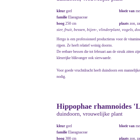
kleur
geel
bloeit van
me
familie
Elaeagnaceae
hoog
250 cm
plaats
zon, z
sier, fruit, bessen, bijen-, vlinderplant, vogels, d
Hergo is een professioneel productieras voor de vitamin
rijpen. Ze heeft relatief weinig doorns.
De eetbare bessen die tot februari aan de struik zitten zij
kleurrijke blikvanger ook sierwaarde.
Voor goede vruchtdracht heeft duindoorn een mannelijke 
nodig.
Hippophae rhamnoides 'L
duindoorn, vrouwelijke plant
kleur
geel
bloeit van
me
familie
Elaeagnaceae
hoog
300 cm
plaats
zon, z