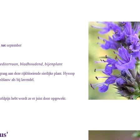
i
tot
september
mediterraan, bladhoudend, bijenplant
raag aan deze rijkbloeiende sierlijke plant. Hyssop
sblauw als bij lavendel.
ofdpijn hebt wordt ze er juist door opgewekt.
us'