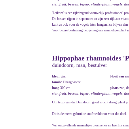
sier, fruit, bessen, bijen-, vlinderplant, vogels, d
'Leikora' is een rijkdragend vrouwelijk professioneel pro
De bessen rijpen in september en zijn zeer rijk aan vit
kunt ze ook voor de vogels laten hangen. Ze blijven dan to
Voor betere bestuiving heb je nog een mannelijke plant n
Hippophae rhamnoides 'P
duindoorn, man, bestuiver
kleur
geel
bloeit van
me
familie
Elaeagnaceae
hoog
300 cm
plaats
zon, d
sier, fruit, bessen, bijen-, vlinderplant, vogels, d
Om te zorgen dat Duindoorn goed vrucht draagt plant je 
Dit is de meest gebruikte stuifmeeldonor voor dat doel.
Wel onopvallende mannelijke bloemetjes en heerlijk smal