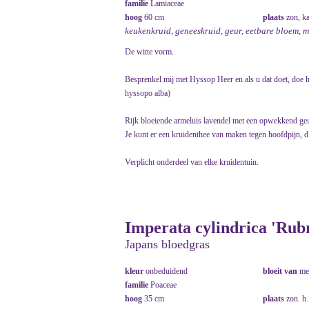
familie
Lamiaceae
hoog
60 cm
plaats
zon, k
keukenkruid, geneeskruid, geur, eetbare bloem, 
De witte vorm.
Besprenkel mij met Hyssop Heer en als u dat doet, doe 
hyssopo alba)
Rijk bloeiende armeluis lavendel met een opwekkend geu
Je kunt er een kruidenthee van maken tegen hoofdpijn, 
Verplicht onderdeel van elke kruidentuin.
Imperata cylindrica 'Rub
Japans bloedgras
kleur
onbeduidend
bloeit van
me
familie
Poaceae
hoog
35 cm
plaats
zon. h