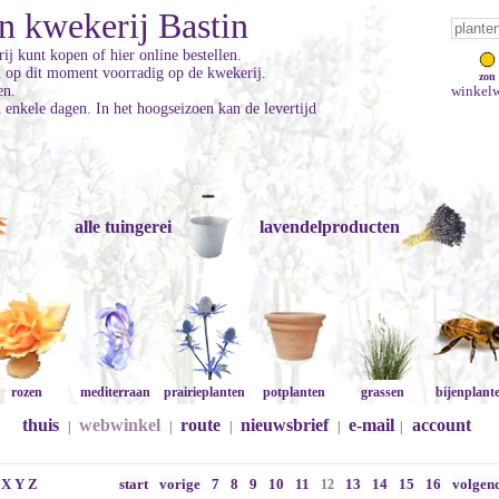
n kwekerij Bastin
ij kunt kopen of hier online bestellen.
jn op dit moment voorradig op de kwekerij.
zon
en.
winkelw
enkele dagen. In het hoogseizoen kan de levertijd
alle tuingerei
lavendelproducten
rozen
mediterraan
prairieplanten
potplanten
grassen
bijenplant
thuis
webwinkel
route
nieuwsbrief
e-mail
account
|
|
|
|
|
X
Y
Z
start
vorige
7
8
9
10
11
13
14
15
16
volgen
12