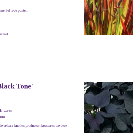
 met fel rode punten.
menaal.
Black Tone'
ijk, warm
lant
e eetbare knollen produceert koesteren we deze