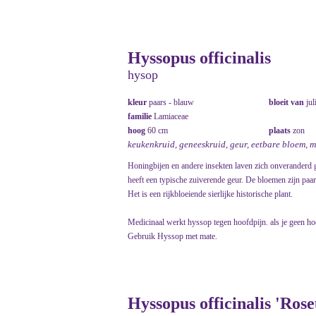
Hyssopus officinalis
hysop
kleur
paars - blauw
bloeit van
jul
familie
Lamiaceae
hoog
60 cm
plaats
zon
keukenkruid, geneeskruid, geur, eetbare bloem, 
Honingbijen en andere insekten laven zich onveranderd g
heeft een typische zuiverende geur. De bloemen zijn paar
Het is een rijkbloeiende sierlijke historische plant.
Medicinaal werkt hyssop tegen hoofdpijn. als je geen ho
Gebruik Hyssop met mate.
Hyssopus officinalis 'Rose