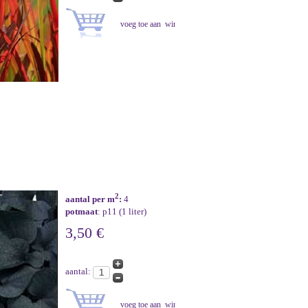
2
aantal per m
:
4
potmaat
: p11 (1 liter)
3,50 €
aantal: