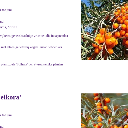
i
tot
juni
and
oorns, hagen
erijke en geneeskrachtige vruchten die in september
n niet alleen geliefd bij vogels, maar hebben als
plant zoals 'Pollmix' per 9 vrouwelijke planten
eikora'
i
tot
juni
and