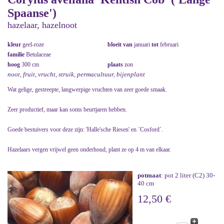
Spaanse')
hazelaar, hazelnoot
kleur
geel-roze
bloeit van
januari
tot
februari
familie
Betulaceae
hoog
300 cm
plaats
zon
noot, fruit, vrucht, struik, permacultuur, bijenplant
Wat gelige, gestreepte, langwerpige vruchten van zeer goede smaak.
Zeer productief, maar kan soms beurtjaren hebben.
Goede bestuivers voor deze zijn: 'Halle'sche Riesen' en ´Cosford´.
Hazelaars vergen vrijwel geen onderhoud, plant ze op 4 m van elkaar.
potmaat
: pot 2 liter (C2) 30-
40 cm
12,50 €