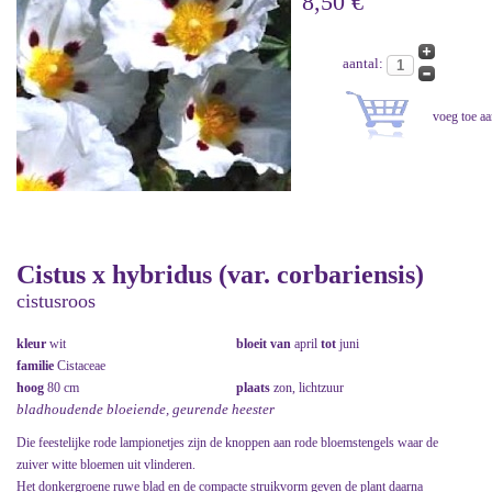
8,50 €
aantal:
Cistus x hybridus (var. corbariensis)
cistusroos
kleur
wit
bloeit van
april
tot
juni
familie
Cistaceae
hoog
80 cm
plaats
zon, lichtzuur
bladhoudende bloeiende, geurende heester
Die feestelijke rode lampionetjes zijn de knoppen aan rode bloemstengels waar de
zuiver witte bloemen uit vlinderen.
Het donkergroene ruwe blad en de compacte struikvorm geven de plant daarna