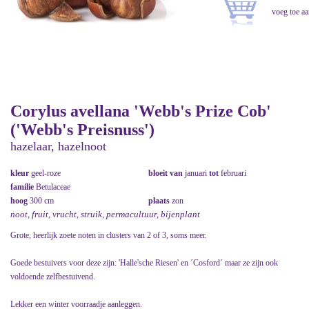
Corylus avellana 'Webb's Prize Cob'
('Webb's Preisnuss')
hazelaar, hazelnoot
kleur
geel-roze
bloeit van
januari
tot
februari
familie
Betulaceae
hoog
300 cm
plaats
zon
noot, fruit, vrucht, struik, permacultuur, bijenplant
Grote, heerlijk zoete noten in clusters van 2 of 3, soms meer.
Goede bestuivers voor deze zijn: 'Halle'sche Riesen' en ´Cosford´ maar ze zijn ook
voldoende zelfbestuivend.
Lekker een winter voorraadje aanleggen.