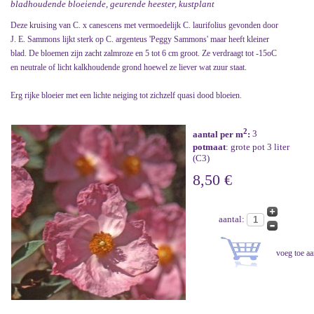
bladhoudende bloeiende, geurende heester, kustplant
Deze kruising van C. x canescens met vermoedelijk C. laurifolius gevonden door
J. E. Sammons lijkt sterk op C. argenteus 'Peggy Sammons' maar heeft kleiner
blad. De bloemen zijn zacht zalmroze en 5 tot 6 cm groot. Ze verdraagt tot -15oC
en neutrale of licht kalkhoudende grond hoewel ze liever wat zuur staat.
Erg rijke bloeier met een lichte neiging tot zichzelf quasi dood bloeien.
2
aantal per m
:
3
potmaat
: grote pot 3 liter
(C3)
8,50 €
aantal: