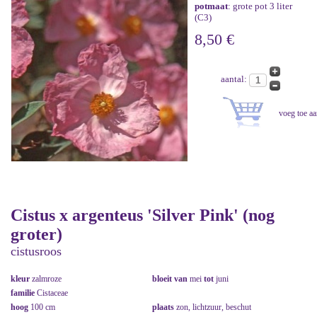
potmaat
: grote pot 3 liter
(C3)
8,50 €
aantal:
Cistus x argenteus 'Silver Pink' (nog
groter)
cistusroos
kleur
zalmroze
bloeit van
mei
tot
juni
familie
Cistaceae
hoog
100 cm
plaats
zon, lichtzuur, beschut