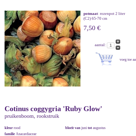
potmaat
: rozenpot 2 liter
(C2) 65-70 cm
7,50 €
aantal:
Cotinus coggygria 'Ruby Glow'
pruikenboom, rookstruik
kleur
rood
bloeit van
juni
tot
augustus
familie
Anacardiaceae