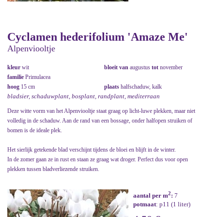
Cyclamen hederifolium 'Amaze Me'
Alpenviooltje
kleur
wit
bloeit van
augustus
tot
november
familie
Primulacea
hoog
15 cm
plaats
halfschaduw, kalk
bladsier, schaduwplant, bosplant, randplant, mediterraan
Deze witte vorm van het Alpenviooltje staat graag op licht-luwe plekken, maar niet
volledig in de schaduw. Aan de rand van een bossage, onder halfopen struiken of
bomen is de ideale plek.
Het sierlijk getekende blad verschijnt tijdens de bloei en blijft in de winter.
In de zomer gaan ze in rust en staan ze graag wat droger. Perfect dus voor open
plekken tussen bladverliezende struiken.
2
aantal per m
:
7
potmaat
: p11 (1 liter)