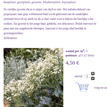
kustplant, geurplant, groente, bladsierplant, bijenplant
Zo sierlijke groente dat je er amper van durft te eten. Het indrukwekkend van
purperpaars naar grijs verkleurend blad wordt gekroond met de smakelijkst
uitziende broccoli op aarde en als je daar vanaf weet te blijven die heerlijke witte
wolken. Als groente is het jonge blad, gebleekt, een delicatesse. Bedek hiervoor de
plant met een omgekeerde bloempot. Jaarrond is het jonge blad heerlijk in
groentegerechten:
Zeelicatesse.
2
aantal per m
:
5
potmaat
: p11 (1 liter)
4,50 €
aantal: