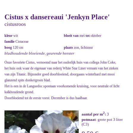
Cistus x dansereaui 'Jenkyn Place'
cistusroos
kleur
wit
bloeit van
mei
tot
oktober
familie
Cistaceae
hoog
120 cm
plaats
zon, lichtzuur
bladhoudende bloeiende, geurende heester
Onze favoriete Cistus, vernoemd naar het ouderlijk huis van collega John Coke,
het huis ook waar de eigenaar van rederij White Star Liner vernam van het zinken
van zijn Titanic. Bijzonder goed doorbloeiend, doorgaans winterhard met mooi
glanzend spits donkergroen blad.
Het is een in de Languedoc spontaan voorkomende kruising, voor neutrale of licht
kalkhoudende grond.
Doorbloeiend tot de eerste vorst. December is dus haalbaar.
2
aantal per m
:
3
potmaat
: grote pot 3 liter
(C3)