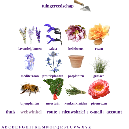
tuingereedschap
lavendelplanten
salvia
helleborus
rozen
mediterraan
prairieplanten
potplanten
grassen
bijenplanten
moestuin
keukenkruiden
pioenrozen
thuis
webwinkel
route
nieuwsbrief
e-mail
account
|
|
|
|
|
A
B
C
D
E
F
G
H
I
J
K
L
M
N
O
P
Q
R
S
T
U
V
W
X
Y
Z