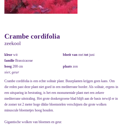
Crambe cordifolia
zeekool
kleur
wit
bloeit van
mei
tot
juni
familie
Brassicaceae
hoog
200 cm
plaats
zon
sier, geur
Crambe cordifolia is een echte solitair plant. Buurplanten krijgen geen kans. Om
die reden past deze plant niet goed in een mediterrane border. Als solitair, ergens in
een uitsparing in bestrating, is het een monumentale plant met een zekere
mediterrane uitstraling. Het grote donkergroene blad blijft aan de basis terwijl er in
de zomer tot 2 meter hoge dikke bloemstelen verschijnen die grote wolken
minuscule bloemetjes hoog houden.
Gigantische wolken van bloemen en geur.