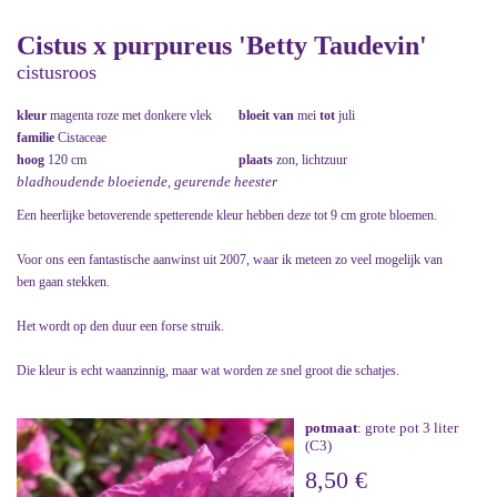
Cistus x purpureus 'Betty Taudevin'
cistusroos
kleur
magenta roze met donkere vlek
bloeit van
mei
tot
juli
familie
Cistaceae
hoog
120 cm
plaats
zon, lichtzuur
bladhoudende bloeiende, geurende heester
Een heerlijke betoverende spetterende kleur hebben deze tot 9 cm grote bloemen.
Voor ons een fantastische aanwinst uit 2007, waar ik meteen zo veel mogelijk van
ben gaan stekken.
Het wordt op den duur een forse struik.
Die kleur is echt waanzinnig, maar wat worden ze snel groot die schatjes.
potmaat
: grote pot 3 liter
(C3)
8,50 €