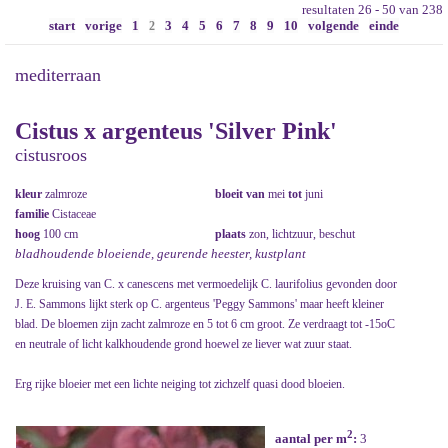
resultaten 26 - 50 van 238
start
vorige
1
3
4
5
6
7
8
9
10
volgende
einde
2
mediterraan
Cistus x argenteus 'Silver Pink'
cistusroos
kleur
zalmroze
bloeit van
mei
tot
juni
familie
Cistaceae
hoog
100 cm
plaats
zon, lichtzuur, beschut
bladhoudende bloeiende, geurende heester, kustplant
Deze kruising van C. x canescens met vermoedelijk C. laurifolius gevonden door
J. E. Sammons lijkt sterk op C. argenteus 'Peggy Sammons' maar heeft kleiner
blad. De bloemen zijn zacht zalmroze en 5 tot 6 cm groot. Ze verdraagt tot -15oC
en neutrale of licht kalkhoudende grond hoewel ze liever wat zuur staat.
Erg rijke bloeier met een lichte neiging tot zichzelf quasi dood bloeien.
2
aantal per m
:
3