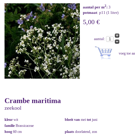
2
aantal per m
:
3
potmaat
: p11 (1 liter)
5,00 €
aantal:
Crambe maritima
zeekool
kleur
wit
bloeit van
mei
tot
juni
familie
Brassicaceae
hoog
60 cm
plaats
doorlatend, zon