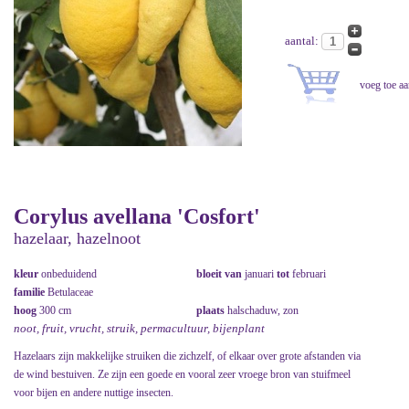
aantal:
Corylus avellana 'Cosfort'
hazelaar, hazelnoot
kleur
onbeduidend
bloeit van
januari
tot
februari
familie
Betulaceae
hoog
300 cm
plaats
halschaduw, zon
noot, fruit, vrucht, struik, permacultuur, bijenplant
Hazelaars zijn makkelijke struiken die zichzelf, of elkaar over grote afstanden via
de wind bestuiven. Ze zijn een goede en vooral zeer vroege bron van stuifmeel
voor bijen en andere nuttige insecten.