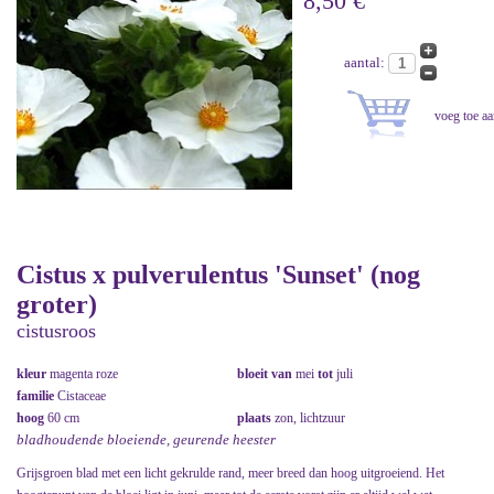
8,50 €
aantal:
Cistus x pulverulentus 'Sunset' (nog
groter)
cistusroos
kleur
magenta roze
bloeit van
mei
tot
juli
familie
Cistaceae
hoog
60 cm
plaats
zon, lichtzuur
bladhoudende bloeiende, geurende heester
Grijsgroen blad met een licht gekrulde rand, meer breed dan hoog uitgroeiend. Het