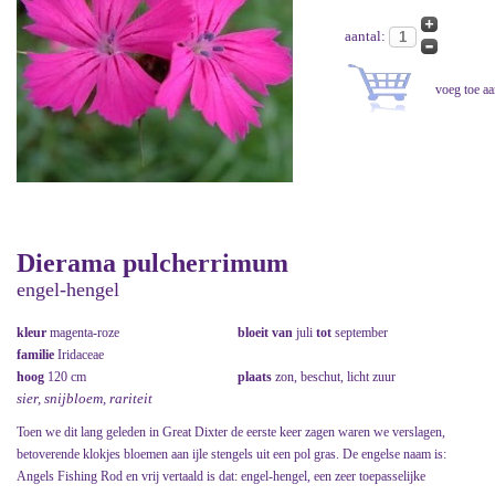
aantal:
Dierama pulcherrimum
engel-hengel
kleur
magenta-roze
bloeit van
juli
tot
september
familie
Iridaceae
hoog
120 cm
plaats
zon, beschut, licht zuur
sier, snijbloem, rariteit
Toen we dit lang geleden in Great Dixter de eerste keer zagen waren we verslagen,
betoverende klokjes bloemen aan ijle stengels uit een pol gras. De engelse naam is:
Angels Fishing Rod en vrij vertaald is dat: engel-hengel, een zeer toepasselijke