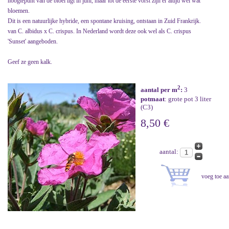
hoogtepunt van de bloei ligt in juni, maar tot de eerste vorst zijn er altijd wel wat
bloemen.
Dit is een natuurlijke hybride, een spontane kruising, ontstaan in Zuid Frankrijk.
van C. albidus x C. crispus. In Nederland wordt deze ook wel als C. crispus
'Sunset' aangeboden.
Geef ze geen kalk.
2
aantal per m
:
3
potmaat
: grote pot 3 liter
(C3)
8,50 €
aantal: