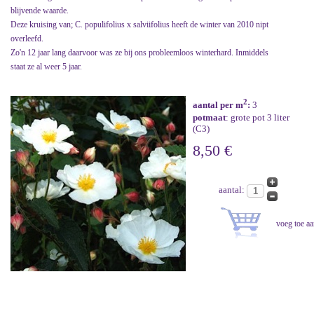
blijvende waarde.
Deze kruising van; C. populifolius x salviifolius heeft de winter van 2010 nipt
overleefd.
Zo'n 12 jaar lang daarvoor was ze bij ons probleemloos winterhard. Inmiddels
staat ze al weer 5 jaar.
2
aantal per m
:
3
potmaat
: grote pot 3 liter
(C3)
8,50 €
aantal: