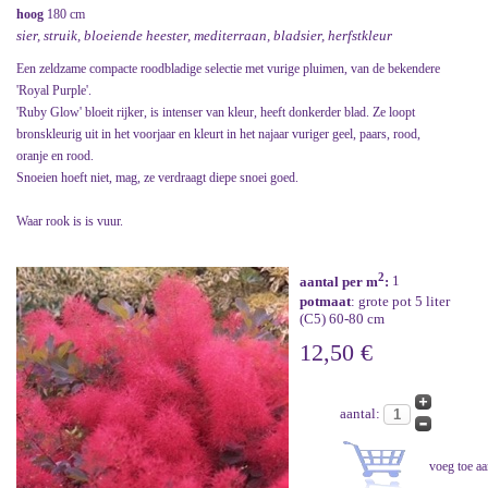
hoog
180 cm
sier, struik, bloeiende heester, mediterraan, bladsier, herfstkleur
Een zeldzame compacte roodbladige selectie met vurige pluimen, van de bekendere
'Royal Purple'.
'Ruby Glow' bloeit rijker, is intenser van kleur, heeft donkerder blad. Ze loopt
bronskleurig uit in het voorjaar en kleurt in het najaar vuriger geel, paars, rood,
oranje en rood.
Snoeien hoeft niet, mag, ze verdraagt diepe snoei goed.
Waar rook is is vuur.
2
aantal per m
:
1
potmaat
: grote pot 5 liter
(C5) 60-80 cm
12,50 €
aantal: