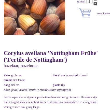
aantal:
Corylus avellana 'Nottingham Frühe'
('Fertile de Nottingham')
hazelaar, hazelnoot
kleur
geel-roze
bloeit van
januari
tot
februari
familie
Betulaceae
hoog
300 cm
plaats
rijk
noot, fruit, vrucht, struik, permacultuur, bijenplant
Een in september al rijpende productieve hazelaar met grote noten. Hazelaars zijn
zeer vroeg bloeiende windbestuivers en de bijen komen omdat ze zo vroeg verder
weinig vinden ook graag langs.