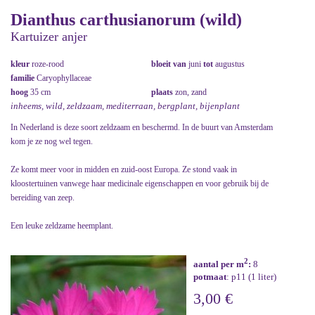
Dianthus carthusianorum (wild)
Kartuizer anjer
kleur
roze-rood
bloeit van
juni
tot
augustus
familie
Caryophyllaceae
hoog
35 cm
plaats
zon, zand
inheems, wild, zeldzaam, mediterraan, bergplant, bijenplant
In Nederland is deze soort zeldzaam en beschermd. In de buurt van Amsterdam
kom je ze nog wel tegen.
Ze komt meer voor in midden en zuid-oost Europa. Ze stond vaak in
kloostertuinen vanwege haar medicinale eigenschappen en voor gebruik bij de
bereiding van zeep.
Een leuke zeldzame heemplant.
2
aantal per m
:
8
potmaat
: p11 (1 liter)
3,00 €