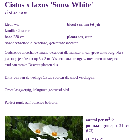
Cistus x laxus 'Snow White'
cistusroos
kleur
wit
bloeit van
mei
tot
juli
familie
Cistaceae
hoog
250 cm
plaats
zon, zuur
bladhoudende bloeiende, geurende heester
Gedurende anderhalve maand verandert dit monster in een grote witte berg. Na 8
jaar mag je rekenen op 3 x 3 m. Als een extra strenge winter er tenminste geen
eind aan maakt. Beschut planten dus.
Dit is een van de weinige Cistus soorten die snoei verdragen.
Groot langwerpig, lichtgroen gekroesd blad.
Perfect ronde zelf vullende bolvorm.
2
aantal per m
:
3
potmaat
: grote pot 3 liter
(C3)