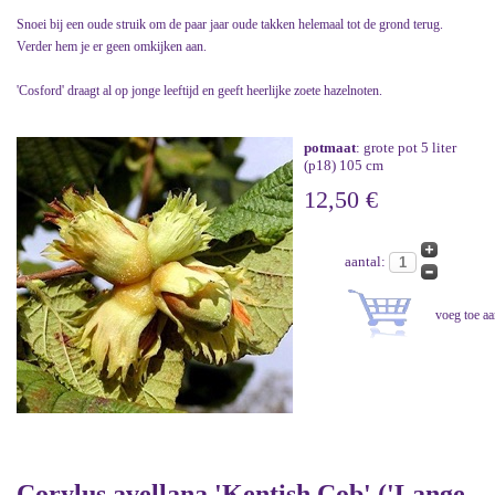
Snoei bij een oude struik om de paar jaar oude takken helemaal tot de grond terug.
Verder hem je er geen omkijken aan.
'Cosford' draagt al op jonge leeftijd en geeft heerlijke zoete hazelnoten.
potmaat
: grote pot 5 liter
(p18) 105 cm
12,50 €
aantal:
Corylus avellana 'Kentish Cob' ('Lange