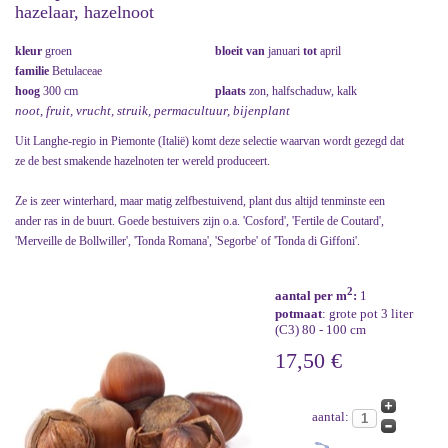
hazelaar, hazelnoot
kleur
groen
bloeit van
januari
tot
april
familie
Betulaceae
hoog
300 cm
plaats
zon, halfschaduw, kalk
noot, fruit, vrucht, struik, permacultuur, bijenplant
Uit Langhe-regio in Piemonte (Italië) komt deze selectie waarvan wordt gezegd dat
ze de best smakende hazelnoten ter wereld produceert.
Ze is zeer winterhard, maar matig zelfbestuivend, plant dus altijd tenminste een
ander ras in de buurt. Goede bestuivers zijn o.a. 'Cosford', 'Fertile de Coutard',
'Merveille de Bollwiller', 'Tonda Romana', 'Segorbe' of 'Tonda di Giffoni'.
2
aantal per m
:
1
potmaat
: grote pot 3 liter
(C3) 80 - 100 cm
17,50 €
aantal: