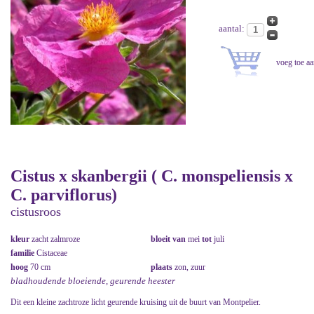
aantal:
Cistus x skanbergii ( C. monspeliensis x
C. parviflorus)
cistusroos
kleur
zacht zalmroze
bloeit van
mei
tot
juli
familie
Cistaceae
hoog
70 cm
plaats
zon, zuur
bladhoudende bloeiende, geurende heester
Dit een kleine zachtroze licht geurende kruising uit de buurt van Montpelier.