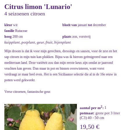
Citrus limon 'Lunario'
4 seizoenen citroen
kleur
wit
bloeit van
januari
tot
december
familie
Rutaceae
hoog
200 cm
plaats
zon, vorstvrij
kuipplant, potplant, geur, fruit, bijenplant
Mijn droom is dat ik voor mijn gerechten, dressings en sausen, voor de zest en het
sap citroen in mijn tuin kan plukken. Bijna was ik hierom geëmigreerd naar een
mediterraan land. Deze variëteit zou dan mijn eerste keus zijn omdat ze jaarrond
vruchten kan geven. Dan maar in pot en binnen overwinteren, want vorst
verdraagt ze maar heel even. Het is een Siciliaanse selectie die al in de 16e eeuw in
potten werd gekweekt.
Verse citroenen, fantastische geur.
2
aantal per m
:
1
potmaat
: grote pot 3 liter
(C3) 40 - 50 cm
19,50 €