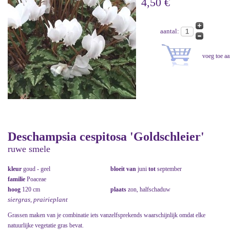
4,50 €
aantal:
Deschampsia cespitosa 'Goldschleier'
ruwe smele
kleur
goud - geel
bloeit van
juni
tot
september
familie
Poaceae
hoog
120 cm
plaats
zon, halfschaduw
siergras, prairieplant
Grassen maken van je combinatie iets vanzelfsprekends waarschijnlijk omdat elke
natuurlijke vegetatie gras bevat.